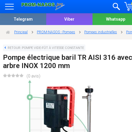
Telegram
Viber
Whatsapp
Principal
PROM-NASOS - Pompes
Pompes industrielles
Pom
RETOUR: POMPE VIDE-FÛT À VITESSE CONSTANTE
Pompe électrique baril TR AISI 316 ave
arbre INOX 1200 mm
(0 avis)