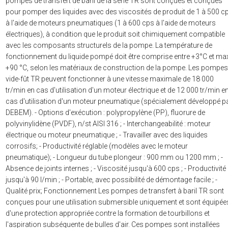
pompes de transfert de baril de la série TR sont conçues et conçues
pour pomper des liquides avec des viscosités de produit de 1 à 500 c
à l'aide de moteurs pneumatiques (1 à 600 cps à l'aide de moteurs
électriques), à condition que le produit soit chimiquement compatible
avec les composants structurels de la pompe. La température de
fonctionnement du liquide pompé doit être comprise entre +3°C et ma
+90 °C, selon les matériaux de construction de la pompe. Les pompes
vide-fût TR peuvent fonctionner à une vitesse maximale de 18 000
tr/min en cas d'utilisation d'un moteur électrique et de 12 000 tr/min e
cas d'utilisation d'un moteur pneumatique (spécialement développé p
DEBEM). - Options d'exécution : polypropylène (PP), fluorure de
polyvinylidène (PVDF), n/st AISI 316 ; - Interchangeabilité : moteur
électrique ou moteur pneumatique ; - Travailler avec des liquides
corrosifs; - Productivité réglable (modèles avec le moteur
pneumatique); - Longueur du tube plongeur : 900 mm ou 1200 mm ; -
Absence de joints internes ; - Viscosité jusqu'à 600 cps ; - Productivité
jusqu'à 90 l/min ; - Portable, avec possibilité de démontage facile ; -
Qualité prix; Fonctionnement Les pompes de transfert à baril TR sont
conçues pour une utilisation submersible uniquement et sont équipée
d'une protection appropriée contre la formation de tourbillons et
l'aspiration subséquente de bulles d'air. Ces pompes sont installées