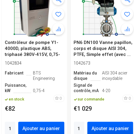
Contrôleur de pompe Y1-
PN6 DN100 Vanne papillon,
4000D, plastique ABS,
corps et disque AISI 304,
triphasé 380V-415V, 0,75-
PTFE, Simple effet (avec ...
4kW
1042834
1042673
Fabricant
BTS
Matériau du
AISI 304 acier
Engineering
disque
inoxydable
Puissance,
Signal de
kW
0,75-4
contrôle, mA
4-20
0
0
en stock
sur commande
€82
€1 029
Ajouter au panier
Ajouter au panier