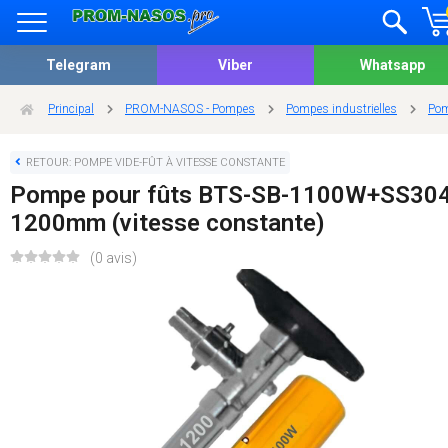
Telegram
Viber
Whatsapp
Principal
PROM-NASOS - Pompes
Pompes industrielles
Pom
RETOUR: POMPE VIDE-FÛT À VITESSE CONSTANTE
Pompe pour fûts BTS-SB-1100W+SS304
1200mm (vitesse constante)
(0 avis)