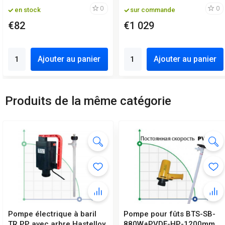
0
0
en stock
sur commande
€82
€1 029
Ajouter au panier
Ajouter au panier
Produits de la même catégorie
Pompe électrique à baril
Pompe pour fûts BTS-SB-
TR PP avec arbre Hastelloy
880W+PVDF-HP-1200mm