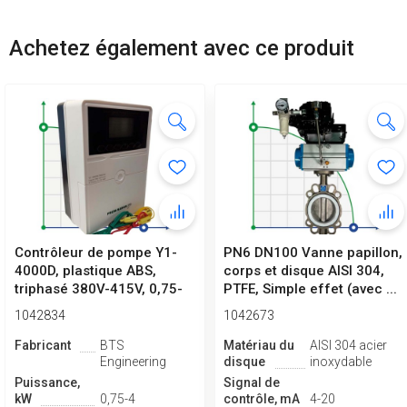
Achetez également avec ce produit
Contrôleur de pompe Y1-
PN6 DN100 Vanne papillon,
4000D, plastique ABS,
corps et disque AISI 304,
triphasé 380V-415V, 0,75-
PTFE, Simple effet (avec ...
4kW
1042834
1042673
Fabricant
BTS
Matériau du
AISI 304 acier
Engineering
disque
inoxydable
Puissance,
Signal de
kW
0,75-4
contrôle, mA
4-20