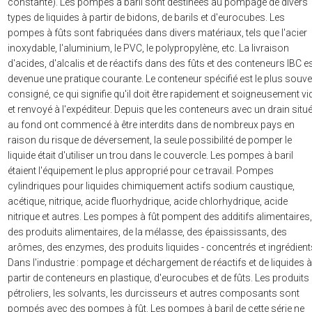
constante). Les pompes à baril sont destinées au pompage de divers
types de liquides à partir de bidons, de barils et d'eurocubes. Les
pompes à fûts sont fabriquées dans divers matériaux, tels que l'acier
inoxydable, l'aluminium, le PVC, le polypropylène, etc. La livraison
d'acides, d'alcalis et de réactifs dans des fûts et des conteneurs IBC e
devenue une pratique courante. Le conteneur spécifié est le plus souve
consigné, ce qui signifie qu'il doit être rapidement et soigneusement vi
et renvoyé à l'expéditeur. Depuis que les conteneurs avec un drain situ
au fond ont commencé à être interdits dans de nombreux pays en
raison du risque de déversement, la seule possibilité de pomper le
liquide était d'utiliser un trou dans le couvercle. Les pompes à baril
étaient l'équipement le plus approprié pour ce travail. Pompes
cylindriques pour liquides chimiquement actifs sodium caustique,
acétique, nitrique, acide fluorhydrique, acide chlorhydrique, acide
nitrique et autres. Les pompes à fût pompent des additifs alimentaires,
des produits alimentaires, de la mélasse, des épaississants, des
arômes, des enzymes, des produits liquides - concentrés et ingrédient
Dans l'industrie : pompage et déchargement de réactifs et de liquides à
partir de conteneurs en plastique, d'eurocubes et de fûts. Les produits
pétroliers, les solvants, les durcisseurs et autres composants sont
pompés avec des pompes à fût. Les pompes à baril de cette série ne