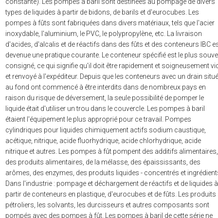
constante). Les pompes à baril sont destinées au pompage de divers
types de liquides à partir de bidons, de barils et d'eurocubes. Les
pompes à fûts sont fabriquées dans divers matériaux, tels que l'acier
inoxydable, l'aluminium, le PVC, le polypropylène, etc. La livraison
d'acides, d'alcalis et de réactifs dans des fûts et des conteneurs IBC e
devenue une pratique courante. Le conteneur spécifié est le plus souve
consigné, ce qui signifie qu'il doit être rapidement et soigneusement vi
et renvoyé à l'expéditeur. Depuis que les conteneurs avec un drain situ
au fond ont commencé à être interdits dans de nombreux pays en
raison du risque de déversement, la seule possibilité de pomper le
liquide était d'utiliser un trou dans le couvercle. Les pompes à baril
étaient l'équipement le plus approprié pour ce travail. Pompes
cylindriques pour liquides chimiquement actifs sodium caustique,
acétique, nitrique, acide fluorhydrique, acide chlorhydrique, acide
nitrique et autres. Les pompes à fût pompent des additifs alimentaires,
des produits alimentaires, de la mélasse, des épaississants, des
arômes, des enzymes, des produits liquides - concentrés et ingrédient
Dans l'industrie : pompage et déchargement de réactifs et de liquides à
partir de conteneurs en plastique, d'eurocubes et de fûts. Les produits
pétroliers, les solvants, les durcisseurs et autres composants sont
pompés avec des pompes à fût. Les pompes à baril de cette série ne