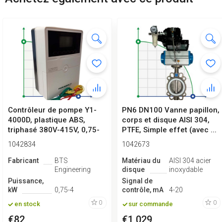
Contrôleur de pompe Y1-
PN6 DN100 Vanne papillon,
4000D, plastique ABS,
corps et disque AISI 304,
triphasé 380V-415V, 0,75-
PTFE, Simple effet (avec ...
4kW
1042834
1042673
Fabricant
BTS
Matériau du
AISI 304 acier
Engineering
disque
inoxydable
Puissance,
Signal de
kW
0,75-4
contrôle, mA
4-20
0
0
en stock
sur commande
€82
€1 029