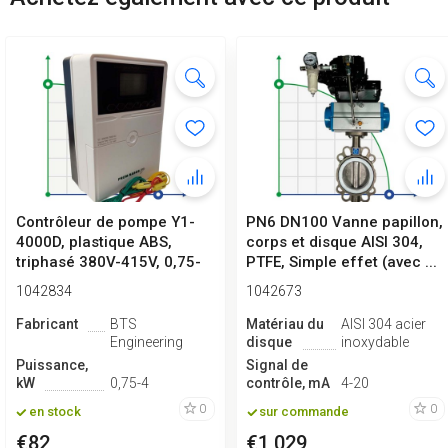
Contrôleur de pompe Y1-
PN6 DN100 Vanne papillon,
4000D, plastique ABS,
corps et disque AISI 304,
triphasé 380V-415V, 0,75-
PTFE, Simple effet (avec ...
4kW
1042834
1042673
Fabricant
BTS
Matériau du
AISI 304 acier
Engineering
disque
inoxydable
Puissance,
Signal de
kW
0,75-4
contrôle, mA
4-20
0
0
en stock
sur commande
€82
€1 029