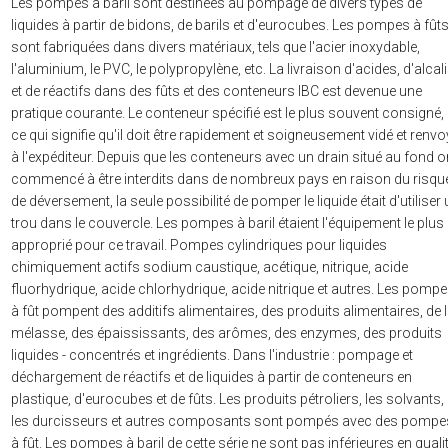
Les pompes à baril sont destinées au pompage de divers types de
liquides à partir de bidons, de barils et d'eurocubes. Les pompes à fût
sont fabriquées dans divers matériaux, tels que l'acier inoxydable,
l'aluminium, le PVC, le polypropylène, etc. La livraison d'acides, d'alcal
et de réactifs dans des fûts et des conteneurs IBC est devenue une
pratique courante. Le conteneur spécifié est le plus souvent consigné,
ce qui signifie qu'il doit être rapidement et soigneusement vidé et renv
à l'expéditeur. Depuis que les conteneurs avec un drain situé au fond o
commencé à être interdits dans de nombreux pays en raison du risqu
de déversement, la seule possibilité de pomper le liquide était d'utiliser
trou dans le couvercle. Les pompes à baril étaient l'équipement le plus
approprié pour ce travail. Pompes cylindriques pour liquides
chimiquement actifs sodium caustique, acétique, nitrique, acide
fluorhydrique, acide chlorhydrique, acide nitrique et autres. Les pomp
à fût pompent des additifs alimentaires, des produits alimentaires, de 
mélasse, des épaississants, des arômes, des enzymes, des produits
liquides - concentrés et ingrédients. Dans l'industrie : pompage et
déchargement de réactifs et de liquides à partir de conteneurs en
plastique, d'eurocubes et de fûts. Les produits pétroliers, les solvants,
les durcisseurs et autres composants sont pompés avec des pompe
à fût. Les pompes à baril de cette série ne sont pas inférieures en quali