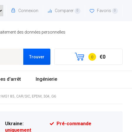
Connexion
Comparer
Favoris
0
0
traitement des données personnelles
€0
Trouver
0
es d'arrêt
Ingénierie
e R-MG1 85, CAR/SIC, EPDM, 304, G6
Ukraine:
Pré-commande
uniquement