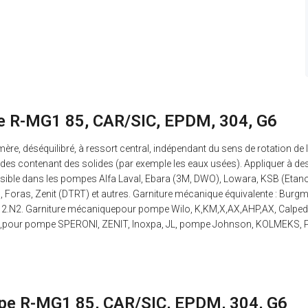
mpe R-MG1 85, CAR/SIC, EPDM, 304, G6
e, déséquilibré, à ressort central, indépendant du sens de rotation de l
des contenant des solides (par exemple les eaux usées). Appliquer à de
possible dans les pompes Alfa Laval, Ebara (3M, DWO), Lowara, KSB (Eta
 Foras, Zenit (DTRT) et autres. Garniture mécanique équivalente : Bu
12.N2. Garniture mécaniquepour pompe Wilo, K,KM,X,AX,AHP,AX, Calpe
m,pour pompe SPERONI, ZENIT, Inoxpa, JL, pompe Johnson, KOLMEKS, 
ompe R-MG1 85, CAR/SIC, EPDM, 304, G6