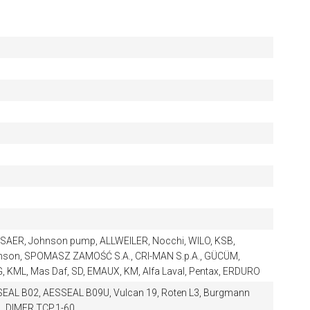
it, SAER, Johnson pump, ALLWEILER, Nocchi, WILO, KSB,
lmson, SPOMASZ ZAMOŚĆ S.A., CRI-MAN S.p.A., GÜCÜM,
IRG, KML, Mas Daf, SD, EMAUX, KM, Alfa Laval, Pentax, ERDURO
SEAL B02, AESSEAL B09U, Vulcan 19, Roten L3, Burgmann
1, DIMER TCP.1-60