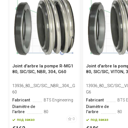
Joint d'arbre la pompe R-MG1
Joint d'arbre la po
80, SIC/SIC, NBR, 304, G60
80, SIC/SIC, VITON, 
13936_80__SIC/SIC__NBR__304__G
13936_80__SIC/SIC__V
60
G6
Fabricant
BTS Engineering
Fabricant
BTS E
Diamètre de
Diamètre de
l'arbre
80
l'arbre
80
0
под заказ
под заказ