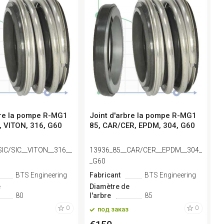
bre la pompe R-MG1
Joint d'arbre la pompe R-MG1
J
C, VITON, 316, G60
85, CAR/CER, EPDM, 304, G60
8
SIC/SIC__VITON__316__
13936_85__CAR/CER__EPDM__304_
1
_G60
G
BTS Engineering
Fabricant
BTS Engineering
F
e
Diamètre de
D
80
l'arbre
85
l
0
0
под заказ