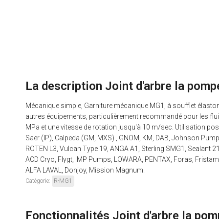
La description Joint d'arbre la po
Mécanique simple, Garniture mécanique MG1, à soufflet élastomèr
autres équipements, particulièrement recommandé pour les flui
MPa et une vitesse de rotation jusqu'à 10 m/sec. Utilisation 
Saer (IP), Calpeda (GM, MXS) , GNOM, KM, DAB, Johnson Pump,
ROTEN L3, Vulcan Type 19, ANGA A1, Sterling SMG1, Sealant 2
ACD Cryo, Flygt, IMP Pumps, LOWARA, PENTAX, Foras, Frista
ALFA LAVAL, Donjoy, Mission Magnum.
Catégorie:
R-MG1
Fonctionnalités Joint d'arbre la p