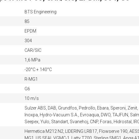
BTS Engineering
85
EPDM
304
CAR/SIC
1,6 MPa
-20°C + 140°C
R-MG1
G6
10 m/s
Sulzer ABS, DAB, Grundfos, Pedrollo, Ebara, Speroni, Zen
Inoxpa, Hydro-Vacuum S.A., Evroaqua, DWO, TAJFUN, Sa
Seepex, Yulo, Standart, Svanehoj, CNP, Foras, Hidrostal, 
Hermetica M212.N2, LIDERING LRB17, Flowserve 190, AES
MG1, US SEAL VGMC-1, Latty T700, Sterling SMG1, Anga A