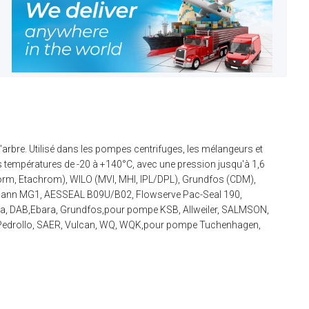
'arbre. Utilisé dans les pompes centrifuges, les mélangeurs et
s températures de -20 à +140°C, avec une pression jusqu'à 1,6
norm, Etachrom), WILO (MVI, MHI, IPL/DPL), Grundfos (CDM),
rgmann MG1, AESSEAL B09U/B02, Flowserve Pac-Seal 190,
da, DAB,Ebara, Grundfos,pour pompe KSB, Allweiler, SALMSON,
Pedrollo, SAER, Vulcan, WQ, WQK,pour pompe Tuchenhagen,