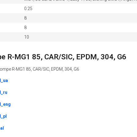
0.25
8
8
10
mpe R-MG1 85, CAR/SIC, EPDM, 304, G6
la pompe R-MG1 85, CAR/SIC, EPDM, 304, G6
l_ua
l_ru
l_eng
l_pl
al