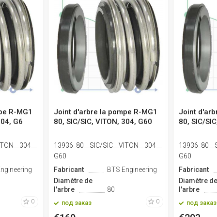
mpe R-MG1
Joint d'arbre la pompe R-MG1
Joint d'ar
304, G6
80, SIC/SIC, VITON, 304, G60
80, SIC/SI
ITON__304__
13936_80__SIC/SIC__VITON__304__
13936_80__
G60
G60
ngineering
Fabricant
BTS Engineering
Fabricant
Diamètre de
Diamètre d
l'arbre
80
l'arbre
0
0
под заказ
под заказ