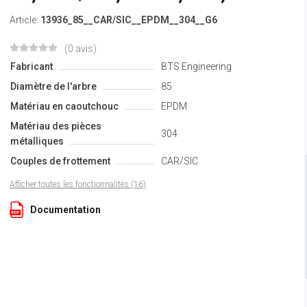
Article:
13936_85__CAR/SIC__EPDM__304__G6
(0 avis)
Fabricant
BTS Engineering
Diamètre de l'arbre
85
Matériau en caoutchouc
EPDM
Matériau des pièces
304
métalliques
Couples de frottement
CAR/SIC
Afficher toutes les fonctionnalités (16)
Documentation