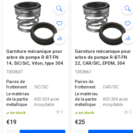
Garniture mécanique pour
Garniture mécanique pour
arbre de pompe R-BT-FN
arbre de pompe R-BT-FN
14, SiC/SiC, Viton, type 304
22, CAR/SIC, EPDM, 304
...
1053607
1053661
Paires de
Paires de
frottement
SIC/SIC
frottement
CAR/SIC
Le matériau
Le matériau
de la partie
AISI 304 acier
de la partie
AISI 304 acier
métallique
inoxydable
métallique
inoxydable
0
0
en stock
en stock
€19
€25