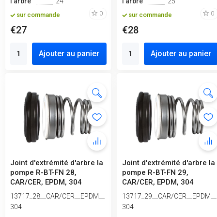
l'arbre
24
l'arbre
25
0
0
sur commande
sur commande
€27
€28
Ajouter au panier
Ajouter au panier
Joint d'extrémité d'arbre la
Joint d'extrémité d'arbre la
pompe R-BT-FN 28,
pompe R-BT-FN 29,
CAR/CER, EPDM, 304
CAR/CER, EPDM, 304
13717_28__CAR/CER__EPDM__
13717_29__CAR/CER__EPDM__
304
304