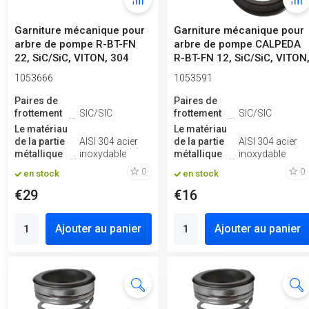
Garniture mécanique pour
Garniture mécanique pour
arbre de pompe R-BT-FN
arbre de pompe CALPEDA
22, SiC/SiC, VITON, 304
R-BT-FN 12, SiC/SiC, VITON
304
1053666
1053591
Paires de
Paires de
frottement
SIC/SIC
frottement
SIC/SIC
Le matériau
Le matériau
de la partie
AISI 304 acier
de la partie
AISI 304 acier
métallique
inoxydable
métallique
inoxydable
0
0
en stock
en stock
€29
€16
Ajouter au panier
Ajouter au panier