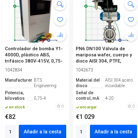
Controlador de bomba Y1-
PN6 DN100 Válvula de
4000D, plástico ABS,
mariposa wafer, cuerpo y
trifásico 380V-415V, 0,75-
disco AISI 304, PTFE,
4kW
Simple ef...
1042834
1042673
Manufacturero
BTS
Material del
AISI 304 acero
Engineering
disco
inoxidable
Potencia,
Señal de
kilovatios
0,75-4
control, mA
4-20
0
0
en stock
encargar
€82
€1 029
Añadir a la cesta
Añadir a la cesta