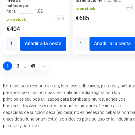
metros
Manufacturero
FLUIMAC
cúbicos por
0
en stock
hora
1.02
€685
0
en stock
€404
Añadir a la cesta
Añadir a la cesta
1
2
...
45
→
Bombas para recubrimientos, barnices, adhesivos, pinturas y pintura
para bombeo. Las bombas neumáticas de diafragma son los
principales equipos utilizados para bombear pinturas, adhesivos,
barnices, disolventes y otros productos similares. Debido a su
capacidad de succión seca (es decir, no es necesario cebar la bomb
antes de su funcionamiento), son ideales para su uso en la industria 
pinturas y barnices.