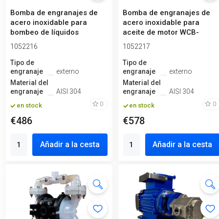
Bomba de engranajes de
Bomba de engranajes de
acero inoxidable para
acero inoxidable para
bombeo de líquidos
aceite de motor WCB-
viscosos WCB-...
100/220V 50H...
1052216
1052217
Tipo de
Tipo de
engranaje
externo
engranaje
externo
Material del
Material del
engranaje
AISI 304
engranaje
AISI 304
0
0
en stock
en stock
€486
€578
Añadir a la cesta
Añadir a la cesta