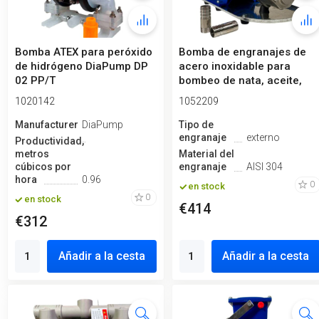
Bomba ATEX para peróxido
Bomba de engranajes de
de hidrógeno DiaPump DP
acero inoxidable para
02 PP/T
bombeo de nata, aceite,
nata mon...
1020142
1052209
Manufacturero
DiaPump
Tipo de
engranaje
externo
Productividad,
metros
Material del
cúbicos por
engranaje
AISI 304
hora
0.96
0
en stock
0
en stock
€414
€312
Añadir a la cesta
Añadir a la cesta