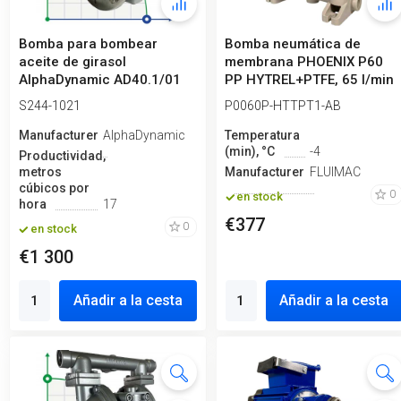
Bomba para bombear
Bomba neumática de
aceite de girasol
membrana PHOENIX P60
AlphaDynamic AD40.1/01
PP HYTREL+PTFE, 65 l/min
Impulsor 2,2kW
para ácido a...
S244-1021
P0060P-HTTPT1-AB
Manufacturero
AlphaDynamic
Temperatura
(min), °C
-4
Productividad,
metros
Manufacturero
FLUIMAC
cúbicos por
0
en stock
hora
17
€377
0
en stock
€1 300
Añadir a la cesta
Añadir a la cesta