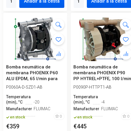
Añadir a la cesta
Añadir a la cesta
Bomba neumática de
Bomba neumática de
membrana PHOENIX P60
membrana PHOENIX P90
ALU EPDM, 65 l/min para
PP HYTREL+PTFE, 100 l/mi
adhesivos PVAc
para ácido ...
P0060A-D-SZD1-AB
P0090P-HTTPT1-AB
Temperatura
Temperatura
(min), °C
-20
(min), °C
-4
Manufacturero
FLUIMAC
Manufacturero
FLUIMAC
0
0
en stock
en stock
€359
€445