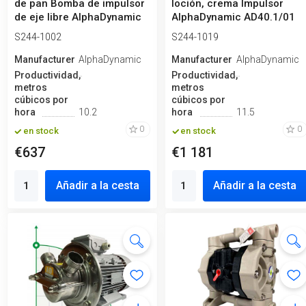
de pan Bomba de impulsor
loción, crema Impulsor
de eje libre AlphaDynamic
AlphaDynamic AD40.1/01
AD40...
1,4kW
S244-1002
S244-1019
Manufacturero
AlphaDynamic
Manufacturero
AlphaDynamic
Productividad,
Productividad,
metros
metros
cúbicos por
cúbicos por
hora
10.2
hora
11.5
0
0
en stock
en stock
€637
€1 181
Añadir a la cesta
Añadir a la cesta