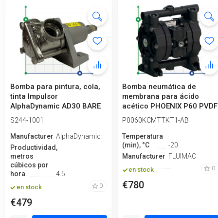
Bomba para pintura, cola,
Bomba neumática de
tinta Impulsor
membrana para ácido
AlphaDynamic AD30 BARE
acético PHOENIX P60 PVDF
SHAFT (sin mo...
SANTOPRENE+PT...
S244-1001
P0060KCMTTKT1-AB
Manufacturero
AlphaDynamic
Temperatura
(min), °C
-20
Productividad,
metros
Manufacturero
FLUIMAC
cúbicos por
0
en stock
hora
4.5
€780
0
en stock
€479