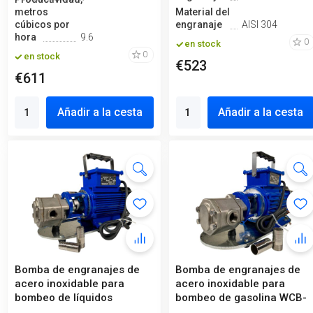
metros
Material del
cúbicos por
engranaje
AISI 304
hora
9.6
0
en stock
0
en stock
€523
€611
Añadir a la cesta
Añadir a la cesta
Bomba de engranajes de
Bomba de engranajes de
acero inoxidable para
acero inoxidable para
bombeo de líquidos
bombeo de gasolina WCB-
químicos WCB-...
75/380V 5...