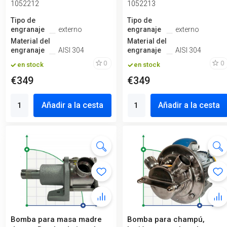
1052212
1052213
Tipo de
Tipo de
engranaje
externo
engranaje
externo
Material del
Material del
engranaje
AISI 304
engranaje
AISI 304
0
0
en stock
en stock
€349
€349
Añadir a la cesta
Añadir a la cesta
Bomba para masa madre
Bomba para champú,