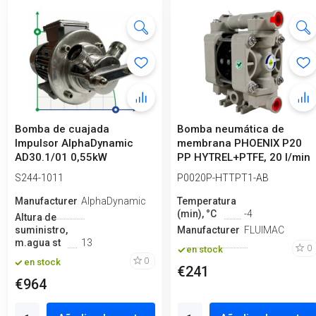
Bomba de cuajada
Bomba neumática de
Impulsor AlphaDynamic
membrana PHOENIX P20
AD30.1/01 0,55kW
PP HYTREL+PTFE, 20 l/min
para ácido
S244-1011
P0020P-HTTPT1-AB
Manufacturero
AlphaDynamic
Temperatura
(min), °C
-4
Altura de
suministro,
Manufacturero
FLUIMAC
m.agua st
13
0
en stock
0
en stock
€241
€964