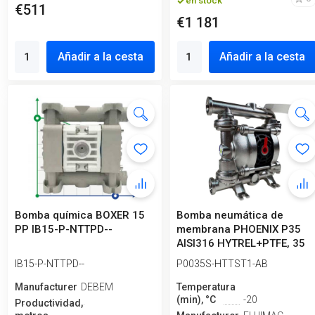
en stock
€511
€1 181
Añadir a la cesta
Añadir a la cesta
Bomba química BOXER 15
Bomba neumática de
PP IB15-P-NTTPD--
membrana PHOENIX P35
AISI316 HYTREL+PTFE, 35
l/min para co...
IB15-P-NTTPD--
P0035S-HTTST1-AB
Manufacturero
DEBEM
Temperatura
(min), °C
-20
Productividad,