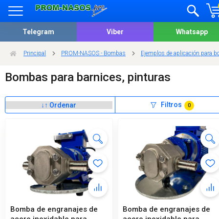
Telegram
Viber
Whatsapp
Principal
PROM-NASOS - Bombas
Ejemplos de aplicación para b
Bombas para barnices, pinturas
Filtros
0
Bomba de engranajes de
Bomba de engranajes de