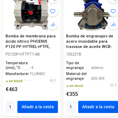
Bomba de membrana para
Bomba de engranajes de
ácido nítrico PHOENIX
acero inoxidable para
P120 PP HYTREL+PTFE,
trasvase de aceite WCB-
120 l/min
50/220V 5...
P0120P-HTTPT1-AB
1052218
Temperatura
Tipo de
(min), °C
-4
engranaje
externo
Manufacturero
FLUIMAC
Material del
engranaje
AISI 304
0
en stock
0
en stock
€463
€355
Añadir a la cesta
Añadir a la cesta