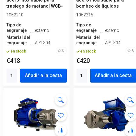
acero inoxidable para
acero inoxidable para
trasiego de metanol WCB-
bombeo de líquidos
75/380V ...
viscosos WCB-...
1052210
1052215
Tipo de
Tipo de
engranaje
externo
engranaje
externo
Material del
Material del
engranaje
AISI 304
engranaje
AISI 304
0
0
en stock
en stock
€418
€420
Añadir a la cesta
Añadir a la cesta