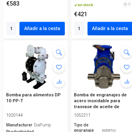
€583
0
en stock
€421
Añadir a la cesta
Añadir a la cesta
Bomba para alimentos DP
Bomba de engranajes de
10 PP-T
acero inoxidable para
trasvase de aceite de
motor WCB-...
1020144
1052211
Manufacturero
DiaPump
Tipo de
engranaje
externo
Productividad,