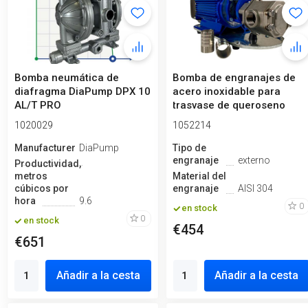
Bomba neumática de
Bomba de engranajes de
diafragma DiaPump DPX 10
acero inoxidable para
AL/T PRO
trasvase de queroseno
WCB-100/38...
1020029
1052214
Manufacturero
DiaPump
Tipo de
engranaje
externo
Productividad,
metros
Material del
cúbicos por
engranaje
AISI 304
hora
9.6
0
en stock
0
en stock
€454
€651
Añadir a la cesta
Añadir a la cesta