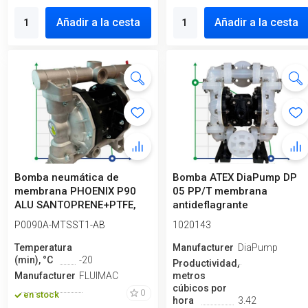
Añadir a la cesta
Añadir a la cesta
Bomba neumática de
Bomba ATEX DiaPump DP
membrana PHOENIX P90
05 PP/T membrana
ALU SANTOPRENE+PTFE,
antideflagrante
100 l/min para b...
P0090A-MTSST1-AB
1020143
Temperatura
Manufacturero
DiaPump
(min), °C
-20
Productividad,
Manufacturero
FLUIMAC
metros
cúbicos por
0
en stock
hora
3.42