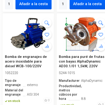
Añadir a la cesta
Añadir a la cesta
Bomba de engranajes de
Bomba para puré de frutas
acero inoxidable para
con bayas AlphaDynamic
diésel WCB-100/220V
AD30.1/01 1,5kW, 220V
50Hz, 100 l/...
Impulsor
1052220
S244-1015
Tipo de
Manufacturero
AlphaDynamic
engranaje
externo
Productividad,
Material del
metros
engranaje
AISI 304
cúbicos por
hora
8.8
0
en stock
0