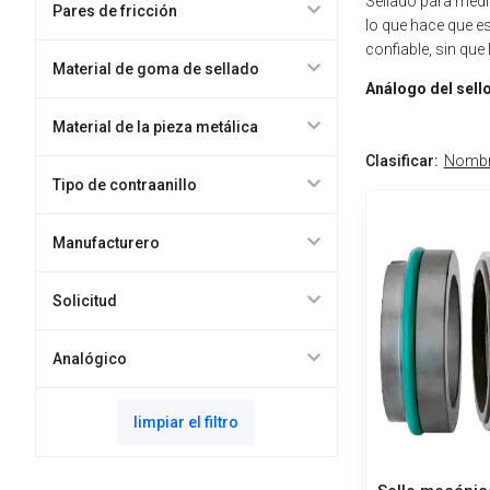
Sellado para medi
Pares de fricción
lo que hace que e
confiable, sin que
Material de goma de sellado
Análogo del sell
Material de la pieza metálica
Clasificar:
Nomb
Tipo de contraanillo
Manufacturero
Solicitud
Analógico
limpiar el filtro