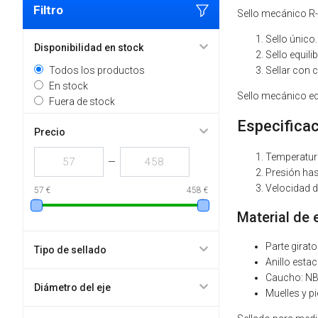
Filtro
Sello mecánico R
Sello único.
Disponibilidad en stock
Sello equili
Todos los productos
Sellar con c
En stock
Sello mecánico eq
Fuera de stock
Especifica
Precio
Temperatura
—
Presión has
Velocidad d
57 €
458 €
Material de
Parte girato
Tipo de sellado
Anillo esta
Caucho: NB
Diámetro del eje
Muelles y p