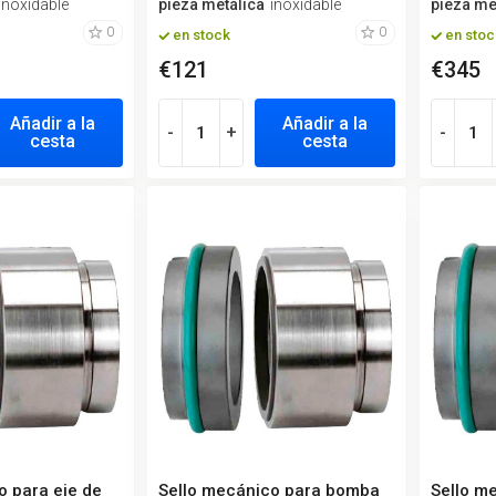
inoxidable
pieza metálica
inoxidable
pieza me
0
0
en stock
en stoc
€121
€345
Añadir a la
Añadir a la
-
+
-
cesta
cesta
o para eje de
Sello mecánico para bomba
Sello m