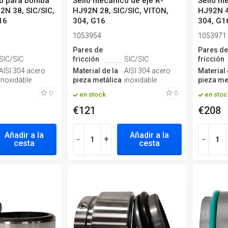
co para bomba
Sello mecánico de eje R-
Sello m
2N 38, SIC/SIC,
HJ92N 28, SIC/SIC, VITON,
HJ92N 4
16
304, G16
304, G1
1053954
1053971
Pares de
Pares d
SIC/SIC
fricción
SIC/SIC
fricción
AISI 304 acero
Material de la
AISI 304 acero
Material 
inoxidable
pieza metálica
inoxidable
pieza me
0
0
en stock
en stoc
€121
€208
Añadir a la
Añadir a la
-
+
-
cesta
cesta