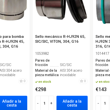
co para bomba
Sello mecánico R-HJ92N 65,
Sello m
 R-HJ92N 45,
SIC/SIC, VITON, 304, G16
HJ92N 3
, 304, G16
316, G1
1053982
1014417
Pares de
Pares d
SIC/SIC
fricción
SIC/SIC
fricción
AISI 304 acero
Material de la
AISI 304 acero
Material 
inoxidable
pieza metálica
inoxidable
pieza me
0
0
en stock
en stoc
€298
€143
Añadir a la
Añadir a la
-
+
-
cesta
cesta