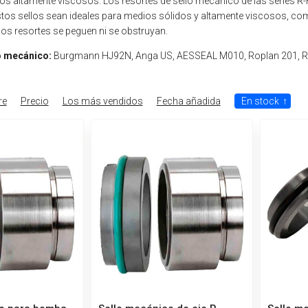
os altamente viscosos. Los resortes de sello mecánico de las series R
stos sellos sean ideales para medios sólidos y altamente viscosos, como
 los resortes se peguen ni se obstruyan.
o mecánico:
Burgmann HJ92N, Anga US, AESSEAL M010, Roplan 201, R
re
Precio
Los más vendidos
Fecha añadida
En stock
↑