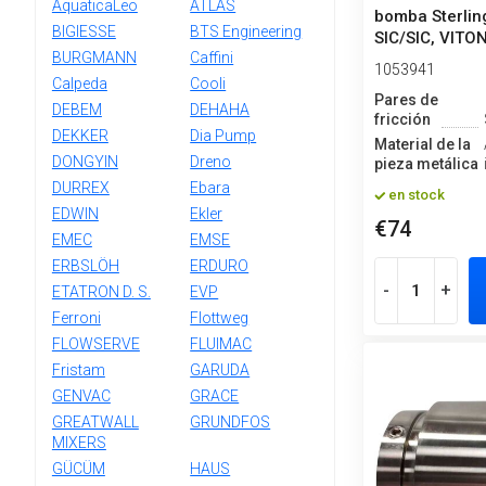
AquaticaLeo
ATLAS
bomba Sterlin
BIGIESSE
BTS Engineering
SIC/SIC, VITON
BURGMANN
Caffini
1053941
Calpeda
Cooli
Pares de
DEBEM
DEHAHA
fricción
DEKKER
Dia Pump
Material de la
DONGYIN
Dreno
pieza metálica
DURREX
Ebara
en stock
EDWIN
Ekler
€74
EMEC
EMSE
ERBSLÖH
ERDURO
-
+
ETATRON D. S.
EVP
Ferroni
Flottweg
FLOWSERVE
FLUIMAC
Fristam
GARUDA
GENVAC
GRACE
GREATWALL
GRUNDFOS
MIXERS
GÜCÜM
HAUS