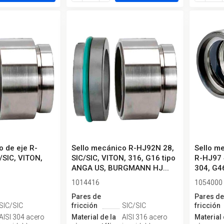
o de eje R-
Sello mecánico R-HJ92N 28,
Sello m
/SIC, VITON,
SIC/SIC, VITON, 316, G16 tipo
R-HJ97 
ANGA US, BURGMANN HJ...
304, G4
1014416
1054000
Pares de
Pares d
SIC/SIC
fricción
SIC/SIC
fricción
AISI 304 acero
Material de la
AISI 316 acero
Material 