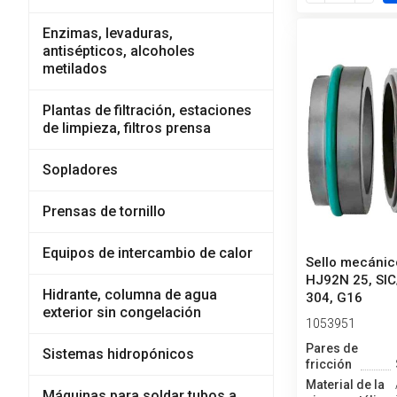
Enzimas, levaduras,
antisépticos, alcoholes
metilados
Plantas de filtración, estaciones
de limpieza, filtros prensa
Sopladores
Prensas de tornillo
Equipos de intercambio de calor
Sello mecánic
HJ92N 25, SIC
Hidrante, columna de agua
304, G16
exterior sin congelación
1053951
Pares de
Sistemas hidropónicos
fricción
Material de la
Máquinas para soldar tubos a