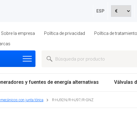
ESP
Sobre la empresa
Política de privacidad
Política de tratamien
arcas
neradores y fuentes de energía alternativas
Válvulas d
 mecánicos con junta tórica
R-HJ92N/R-HJ97/R-GNZ