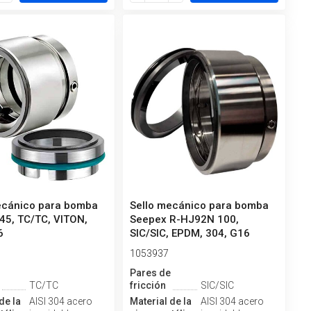
ecánico para bomba
Sello mecánico para bomba
45, TC/TC, VITON,
Seepex R-HJ92N 100,
6
SIC/SIC, EPDM, 304, G16
1053937
e
Pares de
TC/TC
fricción
SIC/SIC
de la
AISI 304 acero
Material de la
AISI 304 acero