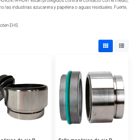
-HJ92N /R-HJ97 están protegidos contra el contacto con el medio,
 las industrias azucarera y papelera o aguas residuales. Fuerte,
oten EHS.