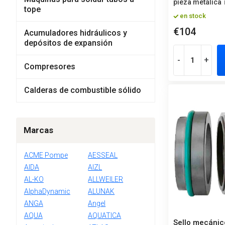
pieza metálica
tope
en stock
€104
Acumuladores hidráulicos y
depósitos de expansión
-
+
Compresores
Calderas de combustible sólido
Marcas
ACME Pompe
AESSEAL
AIDA
AIZL
AL-KO
ALLWEILER
AlphaDynamic
ALUNAK
ANGA
Angel
AQUA
AQUATICA
Sello mecánic