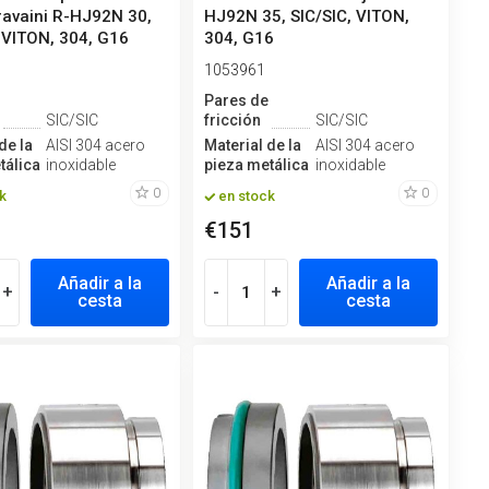
avaini R-HJ92N 30,
HJ92N 35, SIC/SIC, VITON,
, VITON, 304, G16
304, G16
1053961
e
Pares de
SIC/SIC
fricción
SIC/SIC
de la
AISI 304 acero
Material de la
AISI 304 acero
tálica
inoxidable
pieza metálica
inoxidable
0
0
k
en stock
€151
Añadir a la
Añadir a la
+
-
+
cesta
cesta