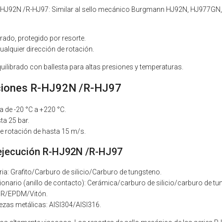
-HJ92N /R-HJ97: Similar al sello mecánico Burgmann HJ92N, HJ977GN,
brado, protegido por resorte.
ualquier dirección de rotación.
uilibrado con ballesta para altas presiones y temperaturas.
ciones R-HJ92N /R-HJ97
 de -20 °C a +220 °C.
ta 25 bar.
e rotación de hasta 15 m/s.
 ejecución R-HJ92N /R-HJ97
ria: Grafito/Carburo de silicio/Carburo de tungsteno.
cionario (anillo de contacto): Cerámica/carburo de silicio/carburo de tu
R/EPDM/Vitón.
iezas metálicas: AISI304/AISI316.