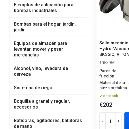
Ejemplos de aplicación para
bombas industriales
Bombas para el hogar, jardín,
jardín
Sello mecáni
Equipos de almacén para
Hydro-Vacuum
levantar, mover y pesar
SIC/SIC, VITON
mercancías
1053969
Alcohol, vino, levadura de
Pares de
cerveza
fricción
Material de la
Sistemas de riego
pieza metálica
en stock
Boquilla a granel y regular,
€202
accesorios
Batidoras, agitadores, batidoras
-
+
de mano