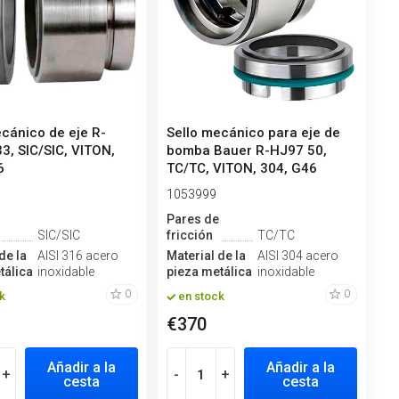
ecánico de eje R-
Sello mecánico para eje de
3, SIC/SIC, VITON,
bomba Bauer R-HJ97 50,
6
TC/TC, VITON, 304, G46
1053999
e
Pares de
SIC/SIC
fricción
TC/TC
de la
AISI 316 acero
Material de la
AISI 304 acero
tálica
inoxidable
pieza metálica
inoxidable
0
0
k
en stock
€370
Añadir a la
Añadir a la
+
-
+
cesta
cesta