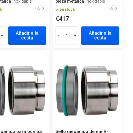
tálica
inoxidable
pieza metálica
inoxidable
0
0
k
en stock
€417
Añadir a la
Añadir a la
+
-
+
cesta
cesta
ecánico para bomba
Sello mecánico de eje R-