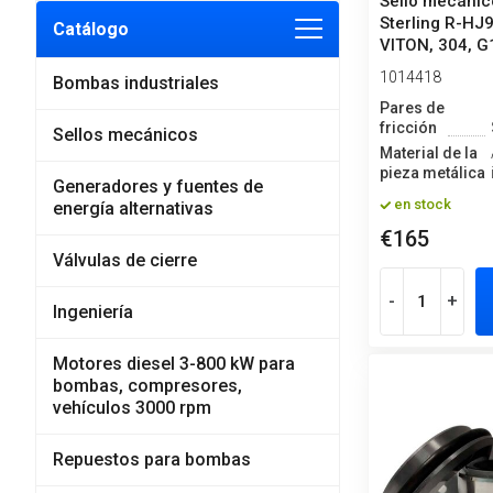
Sello mecáni
Sterling R-HJ9
Catálogo
VITON, 304, G
1014418
Bombas industriales
Pares de
fricción
Sellos mecánicos
Material de la
pieza metálica
Generadores y fuentes de
en stock
energía alternativas
€165
Válvulas de cierre
-
+
Ingeniería
Motores diesel 3-800 kW para
bombas, compresores,
vehículos 3000 rpm
Repuestos para bombas