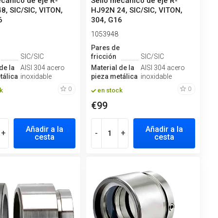
ecánico de eje R-
Sello mecánico de eje R-
8, SIC/SIC, VITON,
HJ92N 24, SIC/SIC, VITON,
6
304, G16
1053948
e
Pares de
SIC/SIC
fricción
SIC/SIC
de la
AISI 304 acero
Material de la
AISI 304 acero
tálica
inoxidable
pieza metálica
inoxidable
0
0
k
en stock
€99
Añadir a la
Añadir a la
+
-
+
cesta
cesta