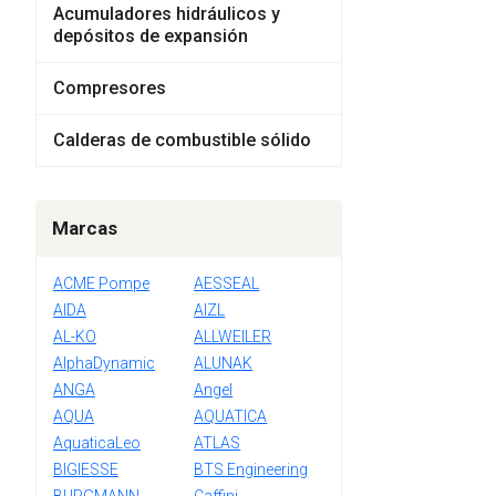
Acumuladores hidráulicos y
depósitos de expansión
Compresores
Calderas de combustible sólido
Marcas
ACME Pompe
AESSEAL
AIDA
AIZL
AL-KO
ALLWEILER
AlphaDynamic
ALUNAK
ANGA
Angel
AQUA
AQUATICA
AquaticaLeo
ATLAS
BIGIESSE
BTS Engineering