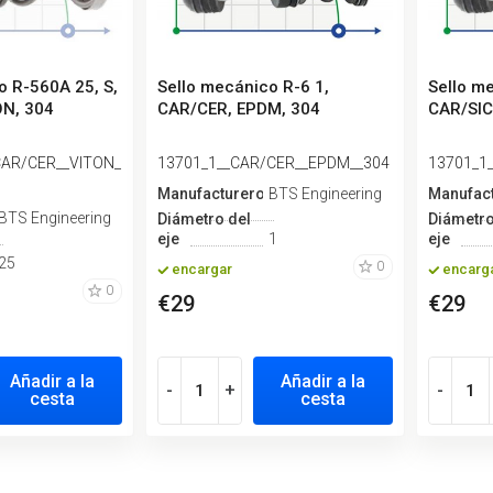
o R-560A 25, S,
Sello mecánico R-6 1,
Sello m
ON, 304
CAR/CER, EPDM, 304
CAR/SIC
CAR/CER__VITON_
13701_1__CAR/CER__EPDM__304
13701_1
Manufacturero
BTS Engineering
Manufac
BTS Engineering
Diámetro del
Diámetro
eje
1
eje
25
0
encargar
encarg
0
€29
€29
Añadir a la
Añadir a la
-
+
-
cesta
cesta