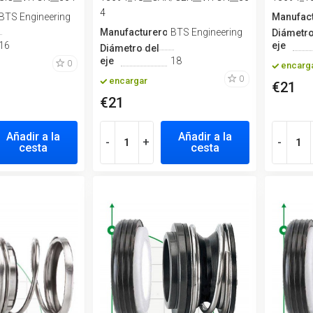
4
BTS Engineering
Manufac
Manufacturero
BTS Engineering
Diámetro
16
eje
Diámetro del
eje
18
0
encarg
0
encargar
€21
€21
Añadir a la
Añadir a la
-
+
-
cesta
cesta