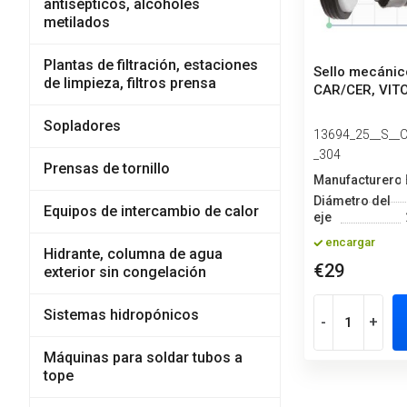
antisépticos, alcoholes
metilados
Plantas de filtración, estaciones
Sello mecánic
de limpieza, filtros prensa
CAR/CER, VIT
Sopladores
13694_25__S__
_304
Prensas de tornillo
Manufacturero
Diámetro del
Equipos de intercambio de calor
eje
encargar
Hidrante, columna de agua
€29
exterior sin congelación
Sistemas hidropónicos
-
+
Máquinas para soldar tubos a
tope