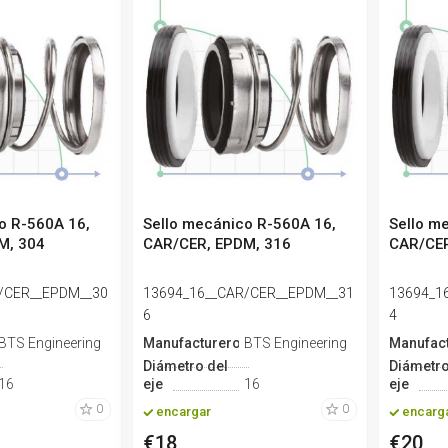
o R-560A 16,
Sello mecánico R-560A 16,
Sello m
M, 304
CAR/CER, EPDM, 316
CAR/CER
/CER__EPDM__30
13694_16__CAR/CER__EPDM__31
13694_1
6
4
BTS Engineering
Manufacturero
BTS Engineering
Manufac
Diámetro del
Diámetro
16
eje
16
eje
0
0
encargar
encarg
€18
€20