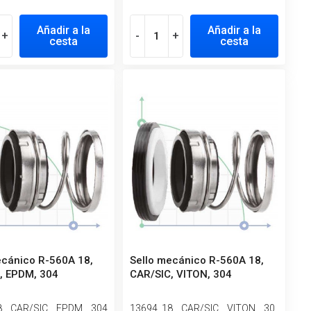
Añadir a la
Añadir a la
+
-
+
cesta
cesta
ecánico R-560A 18,
Sello mecánico R-560A 18,
, EPDM, 304
CAR/SIC, VITON, 304
8__CAR/SIC__EPDM__304
13694_18__CAR/SIC__VITON__30