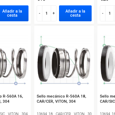
Añadir a la
Añadir a la
-
+
-
cesta
cesta
o R-560A 16,
Sello mecánico R-560A 18,
Sello m
, 304
CAR/CER, VITON, 304
CAR/SIC
SIC__VITON__304
13694_18__CAR/CER__VITON__30
13694_1