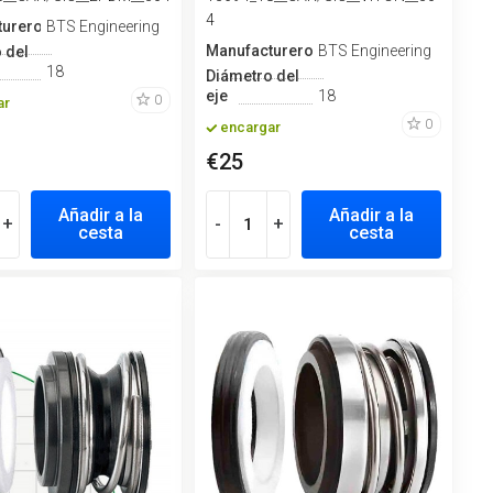
4
turero
BTS Engineering
Manufacturero
BTS Engineering
 del
18
Diámetro del
eje
18
0
ar
0
encargar
€25
Añadir a la
Añadir a la
+
-
+
cesta
cesta