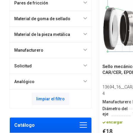
Pares de fricción
Material de goma de sellado
Material de la pieza metálica
Manufacturero
Solicitud
Sello mecánic
CAR/CER, EPD
Analógico
13694_16__CAR
4
limpiar el filtro
Manufacturero
Diámetro del
eje
encargar
Catálogo
€18