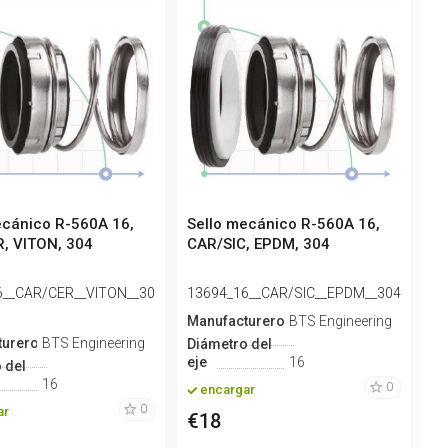
ecánico R-560A 16,
Sello mecánico R-560A 16,
, VITON, 304
CAR/SIC, EPDM, 304
6__CAR/CER__VITON__30
13694_16__CAR/SIC__EPDM__304
Manufacturero
BTS Engineering
turero
BTS Engineering
Diámetro del
eje
16
 del
16
0
encargar
0
ar
€18