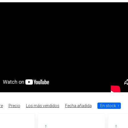
re
Precio
Los más vendidos
Fecha añadida
En stock
↑