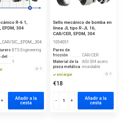
ecánico R-6 1,
Sello mecánico de bomba en
, EPDM, 304
línea JL tipo R-JL 16,
CAR/CER, EPDM, 304
__CAR/SIC__EPDM__304
1054051
turero
BTS Engineering
Pares de
fricción
CAR/CER
 del
1
Material de la
AISI 304 acero
pieza metálica
inoxidable
0
ar
0
encargar
€18
Añadir a la
Añadir a la
+
-
+
cesta
cesta