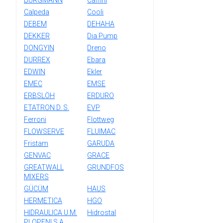
BURGMANN
Caffini
Calpeda
Cooli
DEBEM
DEHAHA
DEKKER
Dia Pump
DONGYIN
Dreno
DURREX
Ebara
EDWIN
Ekler
EMEC
EMSE
ERBSLÖH
ERDURO
ETATRON D. S.
EVP
Ferroni
Flottweg
FLOWSERVE
FLUIMAC
Fristam
GARUDA
GENVAC
GRACE
GREATWALL
GRUNDFOS
MIXERS
GÜCÜM
HAUS
HERMETICA
HGO
HIDRAULICA U.M.
Hidrostal
PLOPENI S.A