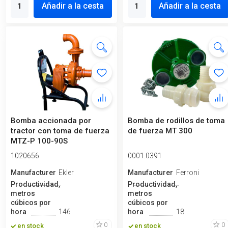
Añadir a la cesta
Añadir a la cesta
Bomba accionada por
Bomba de rodillos de toma
tractor con toma de fuerza
de fuerza MT 300
MTZ-P 100-90S
1020656
0001.0391
Manufacturero
Ekler
Manufacturero
Ferroni
Productividad,
Productividad,
metros
metros
cúbicos por
cúbicos por
hora
146
hora
18
0
0
en stock
en stock