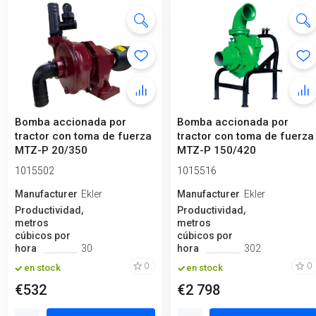
Bomba accionada por
Bomba accionada por
tractor con toma de fuerza
tractor con toma de fuerza
MTZ-P 20/350
MTZ-P 150/420
1015502
1015516
Manufacturero
Ekler
Manufacturero
Ekler
Productividad,
Productividad,
metros
metros
cúbicos por
cúbicos por
hora
30
hora
302
0
0
en stock
en stock
€532
€2 798