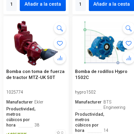
Añadir a la cesta
Añadir a la cesta
Bomba con toma de fuerza
Bomba de rodillos Hypro
de tractor MTZ-UK 50T
1502C
1025774
hypro1502
Manufacturero
Ekler
Manufacturero
BTS
Engineering
Productividad,
metros
Productividad,
cúbicos por
metros
hora
38
cúbicos por
hora
14
0
encargar