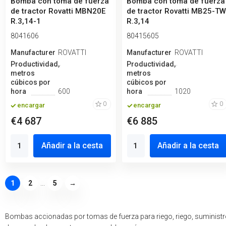
Bomba con toma de fuerza
Bomba con toma de fuerza
de tractor Rovatti MBN20E
de tractor Rovatti MB25-T
R.3,14-1
R.3,14
8041606
80415605
Manufacturero
ROVATTI
Manufacturero
ROVATTI
Productividad,
Productividad,
metros
metros
cúbicos por
cúbicos por
hora
600
hora
1020
0
0
encargar
encargar
€4 687
€6 885
Añadir a la cesta
Añadir a la cesta
1
2
...
5
→
Bombas accionadas por tomas de fuerza para riego, riego, suminist