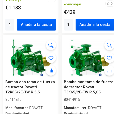
0
encargar
€1 183
€439
Añadir a la cesta
Añadir a la cesta
Bomba con toma de fuerza
Bomba con toma de fuerza
de tractor Rovatti
de tractor Rovatti
T2K65/2E-TW R.5,5
T3K65/2E-TW R.5,85
80414815
80414915
Manufacturero
ROVATTI
Manufacturero
ROVATTI
Productividad,
Productividad,