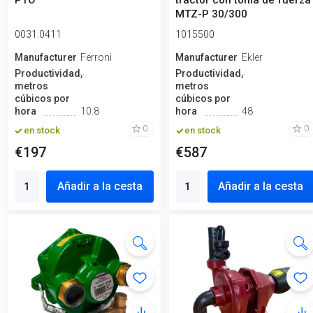
PTO
tractor con toma de fuerza
MTZ-P 30/300
0031.0411
1015500
Manufacturero
Ferroni
Manufacturero
Ekler
Productividad,
Productividad,
metros
metros
cúbicos por
cúbicos por
hora
10.8
hora
48
0
0
en stock
en stock
€197
€587
Añadir a la cesta
Añadir a la cesta