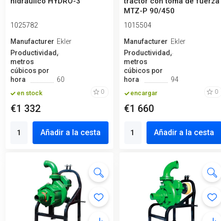
hidráulico HYDRO-3
tractor con toma de fuerza
MTZ-P 90/450
1025782
1015504
Manufacturero
Ekler
Manufacturero
Ekler
Productividad,
Productividad,
metros
metros
cúbicos por
cúbicos por
hora
60
hora
94
0
0
en stock
encargar
€1 332
€1 660
Añadir a la cesta
Añadir a la cesta