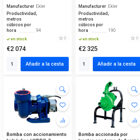
Manufacturero
Ekler
Manufacturero
Ekler
Productividad,
Productividad,
metros
metros
cúbicos por
cúbicos por
hora
94
hora
190
0
0
en stock
en stock
€2 074
€2 325
Añadir a la cesta
Añadir a la cesta
Bomba con accionamiento
Bomba accionada por