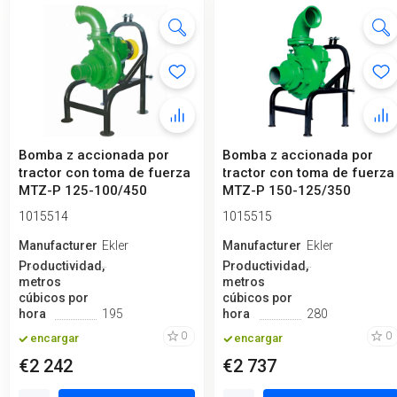
Bomba z accionada por
Bomba z accionada por
tractor con toma de fuerza
tractor con toma de fuerza
MTZ-P 125-100/450
MTZ-P 150-125/350
1015514
1015515
Manufacturero
Ekler
Manufacturero
Ekler
Productividad,
Productividad,
metros
metros
cúbicos por
cúbicos por
hora
195
hora
280
0
0
encargar
encargar
€2 242
€2 737