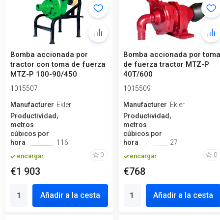
Bomba accionada por
Bomba accionada por tom
tractor con toma de fuerza
de fuerza tractor MTZ-P
MTZ-P 100-90/450
40T/600
1015507
1015509
Manufacturero
Ekler
Manufacturero
Ekler
Productividad,
Productividad,
metros
metros
cúbicos por
cúbicos por
hora
116
hora
27
0
0
encargar
encargar
€1 903
€768
Añadir a la cesta
Añadir a la cesta