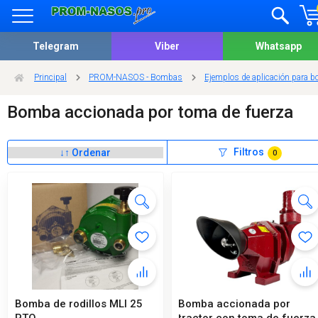
Telegram
Viber
Whatsapp
Principal
PROM-NASOS - Bombas
Ejemplos de aplicación para b
Bomba accionada por toma de fuerza
Filtros
0
Bomba de rodillos MLI 25
Bomba accionada por