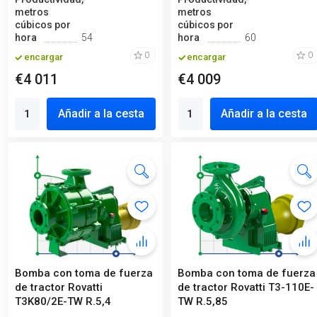
metros
metros
cúbicos por
cúbicos por
hora
54
hora
60
0
0
encargar
encargar
€4 011
€4 009
Añadir a la cesta
Añadir a la cesta
Bomba con toma de fuerza
Bomba con toma de fuerza
de tractor Rovatti
de tractor Rovatti T3-110E-
T3K80/2E-TW R.5,4
TW R.5,85