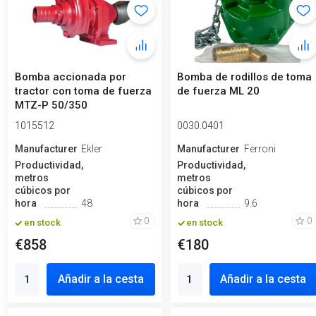
Bomba accionada por
Bomba de rodillos de toma
tractor con toma de fuerza
de fuerza ML 20
MTZ-P 50/350
1015512
0030.0401
Manufacturero
Ekler
Manufacturero
Ferroni
Productividad,
Productividad,
metros
metros
cúbicos por
cúbicos por
hora
48
hora
9.6
0
0
en stock
en stock
€858
€180
Añadir a la cesta
Añadir a la cesta