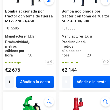
Bomba accionada por
Bomba accionada por
tractor con toma de fuerza
tractor con toma de fuerza
MTZ-P 90-3/450
MTZ-P 100/500
1015505
1015506
Manufacturero
Ekler
Manufacturero
Ekler
Productividad,
Productividad,
metros
metros
cúbicos por
cúbicos por
hora
50
hora
120
0
0
encargar
encargar
€2 675
€2 144
Añadir a la cesta
Añadir a la cesta