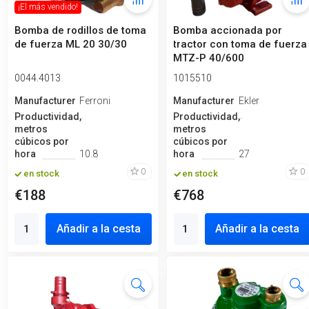
¡El más vendido!
Bomba de rodillos de toma
Bomba accionada por
de fuerza ML 20 30/30
tractor con toma de fuerza
MTZ-P 40/600
0044.4013
1015510
Manufacturero
Ferroni
Manufacturero
Ekler
Productividad,
Productividad,
metros
metros
cúbicos por
cúbicos por
hora
10.8
hora
27
0
0
en stock
en stock
€188
€768
Añadir a la cesta
Añadir a la cesta