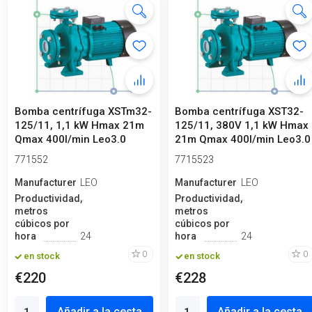
Bomba centrífuga XSTm32-
Bomba centrífuga XST32-
125/11, 1,1 kW Hmax 21m
125/11, 380V 1,1 kW Hmax
Qmax 400l/min Leo3.0
21m Qmax 400l/min Leo3.0
771552
7715523
Manufacturero
LEO
Manufacturero
LEO
Productividad,
Productividad,
metros
metros
cúbicos por
cúbicos por
hora
24
hora
24
0
0
en stock
en stock
€220
€228
Añadir a la cesta
Añadir a la cesta