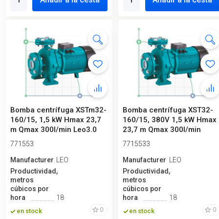
Bomba centrífuga XSTm32-
Bomba centrífuga XST32-
160/15, 1,5 kW Hmax 23,7
160/15, 380V 1,5 kW Hmax
m Qmax 300l/min Leo3.0
23,7 m Qmax 300l/min
Leo3.0
771553
7715533
Manufacturero
LEO
Manufacturero
LEO
Productividad,
Productividad,
metros
metros
cúbicos por
cúbicos por
hora
18
hora
18
0
0
en stock
en stock