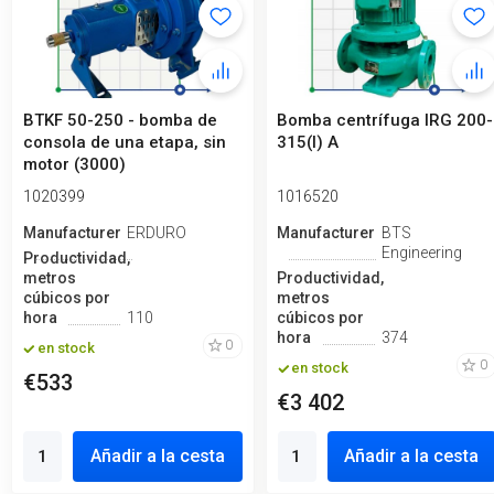
BTKF 50-250 - bomba de
Bomba centrífuga IRG 200-
consola de una etapa, sin
315(I) A
motor (3000)
1020399
1016520
Manufacturero
ERDURO
Manufacturero
BTS
Engineering
Productividad,
metros
Productividad,
cúbicos por
metros
hora
110
cúbicos por
hora
374
0
en stock
0
en stock
€533
€3 402
Añadir a la cesta
Añadir a la cesta