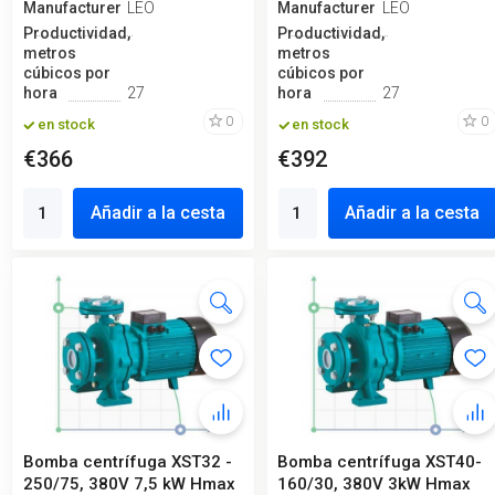
Manufacturero
LEO
Manufacturero
LEO
Productividad,
Productividad,
metros
metros
cúbicos por
cúbicos por
hora
27
hora
27
0
0
en stock
en stock
€366
€392
Añadir a la cesta
Añadir a la cesta
Bomba centrífuga XST32 -
Bomba centrífuga XST40-
250/75, 380V 7,5 kW Hmax
160/30, 380V 3kW Hmax