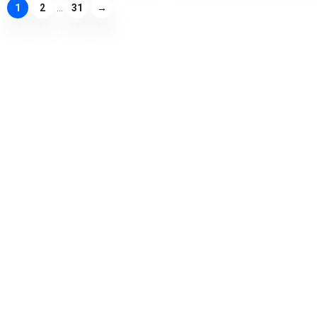
1
2
...
31
→