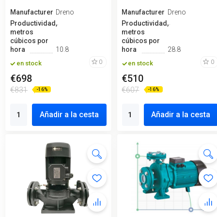
Manufacturero
Dreno
Manufacturero
Dreno
Productividad,
Productividad,
metros
metros
cúbicos por
cúbicos por
hora
10.8
hora
28.8
0
0
en stock
en stock
€698
€510
€831
€607
-16%
-16%
Añadir a la cesta
Añadir a la cesta