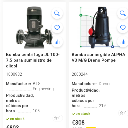
Bomba centrífuga JL 100-
Bomba sumergible ALPHA
7,5 para suministro de
V3 M/G Dreno Pompe
glicol
1000932
2000244
Manufacturero
BTS
Manufacturero
Dreno
Engineering
Productividad,
Productividad,
metros
metros
cúbicos por
cúbicos por
hora
21.6
hora
105
0
en stock
0
en stock
€308
€803