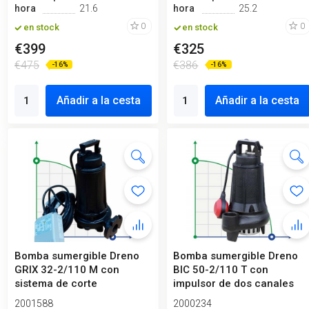
hora
21.6
hora
25.2
0
0
en stock
en stock
€399
€325
€475
€386
-16%
-16%
Añadir a la cesta
Añadir a la cesta
Bomba sumergible Dreno
Bomba sumergible Dreno
GRIX 32-2/110 M con
BIC 50-2/110 T con
sistema de corte
impulsor de dos canales
2001588
2000234