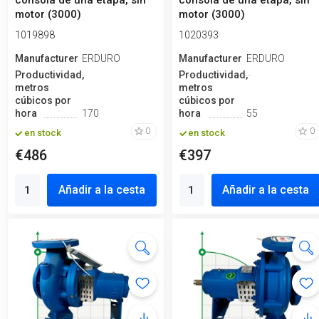
consola de una etapa, sin
consola de una etapa, sin
motor (3000)
motor (3000)
1019898
1020393
Manufacturero
ERDURO
Manufacturero
ERDURO
Productividad,
Productividad,
metros
metros
cúbicos por
cúbicos por
hora
170
hora
55
0
0
en stock
en stock
€486
€397
Añadir a la cesta
Añadir a la cesta