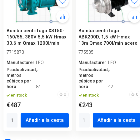
Bomba centrífuga XST50-
Bomba centrífuga
160/55, 380V 5,5 kW Hmax
ABK200D, 1,5 kW Hmax
30,6 m Qmax 1200l/min
13m Qmax 700l/min acero
Leo3.0
inoxidable Leo3.0
7715873
775535
Manufacturero
LEO
Manufacturero
LEO
Productividad,
Productividad,
metros
metros
cúbicos por
cúbicos por
hora
84
hora
42
0
0
en stock
en stock
€487
€243
Añadir a la cesta
Añadir a la cesta