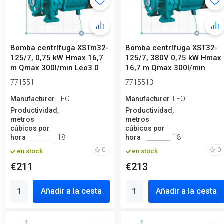
Bomba centrífuga XSTm32-
Bomba centrífuga XST32-
125/7, 0,75 kW Hmax 16,7
125/7, 380V 0,75 kW Hmax
m Qmax 300l/min Leo3.0
16,7 m Qmax 300l/min
Leo3.0
771551
7715513
Manufacturero
LEO
Manufacturero
LEO
Productividad,
Productividad,
metros
metros
cúbicos por
cúbicos por
hora
18
hora
18
0
0
en stock
en stock
€211
€213
Añadir a la cesta
Añadir a la cesta