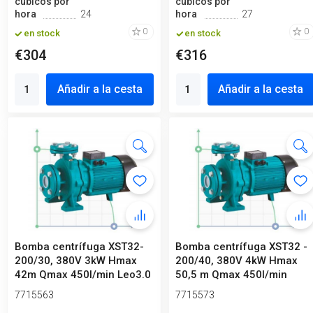
cúbicos por
cúbicos por
hora
24
hora
27
0
0
en stock
en stock
€304
€316
Añadir a la cesta
Añadir a la cesta
Bomba centrífuga XST32-
Bomba centrífuga XST32 -
200/30, 380V 3kW Hmax
200/40, 380V 4kW Hmax
42m Qmax 450l/min Leo3.0
50,5 m Qmax 450l/min
Leo3.0
7715563
7715573