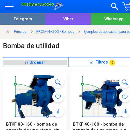
Telegram
Viber
Whatsapp
Principal
PROM-NASOS - Bombas
Ejemplos de aplicación para b
Bomba de utilidad
Filtros
0
BTKF 80-160 - bomba de
BTKF 40-160 - bomba de