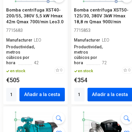
Bomba centrífuga XST40-
Bomba centrífuga XST50-
200/55, 380V 5,5 kW Hmax
125/30, 380V 3kW Hmax
42m Qmax 700l/min Leo3.0
18,8 m Qmax 900l/min
Leo3.0
7715683
7715853
Manufacturero
LEO
Manufacturero
LEO
Productividad,
Productividad,
metros
metros
cúbicos por
cúbicos por
hora
42
hora
72
0
0
en stock
en stock
€505
€354
Añadir a la cesta
Añadir a la cesta