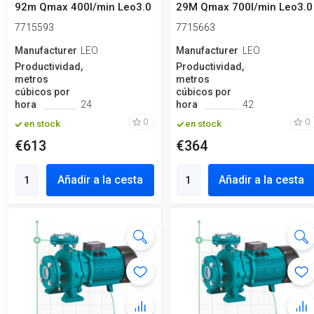
92m Qmax 400l/min Leo3.0
29M Qmax 700l/min Leo3.0
7715593
7715663
Manufacturero
LEO
Manufacturero
LEO
Productividad,
Productividad,
metros
metros
cúbicos por
cúbicos por
hora
24
hora
42
0
0
en stock
en stock
€613
€364
Añadir a la cesta
Añadir a la cesta