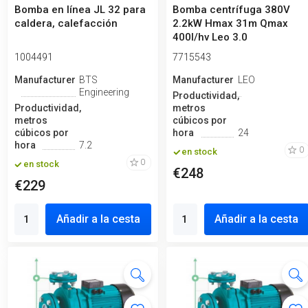
Bomba en línea JL 32 para
Bomba centrífuga 380V
caldera, calefacción
2.2kW Hmax 31m Qmax
400l/hv Leo 3.0
1004491
7715543
Manufacturero
BTS
Manufacturero
LEO
Engineering
Productividad,
Productividad,
metros
metros
cúbicos por
cúbicos por
hora
24
hora
7.2
0
en stock
0
en stock
€248
€229
Añadir a la cesta
Añadir a la cesta