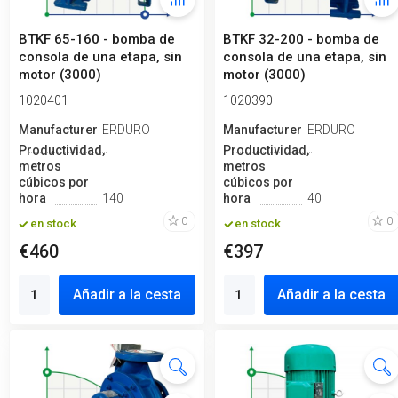
BTKF 65-160 - bomba de
BTKF 32-200 - bomba de
consola de una etapa, sin
consola de una etapa, sin
motor (3000)
motor (3000)
1020401
1020390
Manufacturero
ERDURO
Manufacturero
ERDURO
Productividad,
Productividad,
metros
metros
cúbicos por
cúbicos por
hora
140
hora
40
0
0
en stock
en stock
€460
€397
Añadir a la cesta
Añadir a la cesta