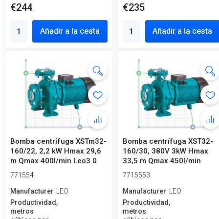
€244
€235
Añadir a la cesta
Añadir a la cesta
Bomba centrífuga XSTm32-
Bomba centrífuga XST32-
160/22, 2,2 kW Hmax 29,6
160/30, 380V 3kW Hmax
m Qmax 400l/min Leo3.0
33,5 m Qmax 450l/min
Leo3.0
771554
7715553
Manufacturero
LEO
Manufacturero
LEO
Productividad,
Productividad,
metros
metros