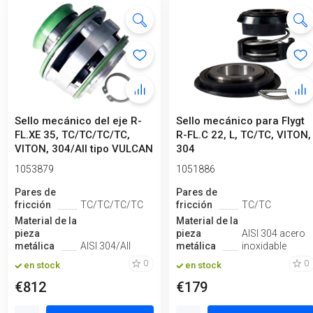
Sello mecánico del eje R-
Sello mecánico para Flygt
FL.XE 35, TC/TC/TC/TC,
R-FL.C 22, L, TC/TC, VITON,
VITON, 304/All tipo VULCAN
304
06...
1053879
1051886
Pares de
Pares de
fricción
TC/TC/TC/TC
fricción
TC/TC
Material de la
Material de la
pieza
pieza
AISI 304 acero
metálica
AISI 304/All
metálica
inoxidable
0
0
en stock
en stock
€812
€179