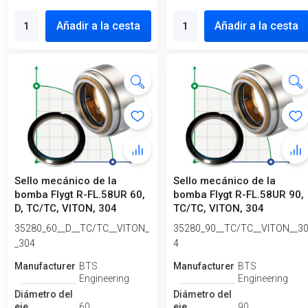
Añadir a la cesta
Añadir a la cesta
Sello mecánico de la
Sello mecánico de la
bomba Flygt R-FL.58UR 60,
bomba Flygt R-FL.58UR 90,
D, TC/TC, VITON, 304
TC/TC, VITON, 304
35280_60__D__TC/TC__VITON_
35280_90__TC/TC__VITON__3
_304
4
Manufacturero
BTS
Manufacturero
BTS
Engineering
Engineering
Diámetro del
Diámetro del
eje
60
eje
90