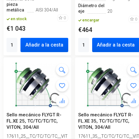
pieza
Diámetro del
metálica
AISI 304/All
eje
20
0
en stock
0
encargar
€1 043
€464
Añadir a la cesta
Añadir a la cesta
Sello mecánico FLYGT R-
Sello mecánico FLYGT R-
FL.XE 25, TC/TC/TC/TC,
FL.XE 35, TC/TC/TC/TC,
VITON, 304/All
VITON, 304/All
17611_25__TC/TC/TC/TC__VIT
17611_35__TC/TC/TC/TC__VI