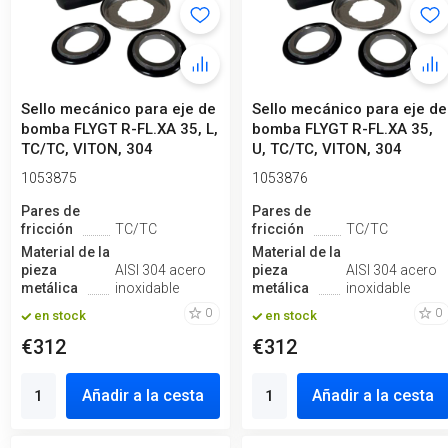
Sello mecánico para eje de
Sello mecánico para eje de
bomba FLYGT R-FL.XA 35, L,
bomba FLYGT R-FL.XA 35,
TC/TC, VITON, 304
U, TC/TC, VITON, 304
1053875
1053876
Pares de
Pares de
fricción
TC/TC
fricción
TC/TC
Material de la
Material de la
pieza
AISI 304 acero
pieza
AISI 304 acero
metálica
inoxidable
metálica
inoxidable
0
0
en stock
en stock
€312
€312
Añadir a la cesta
Añadir a la cesta