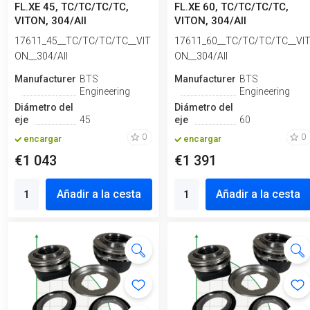
FL.XE 45, TC/TC/TC/TC,
FL.XE 60, TC/TC/TC/TC,
VITON, 304/All
VITON, 304/All
17611_45__TC/TC/TC/TC__VIT
17611_60__TC/TC/TC/TC__VI
ON__304/All
ON__304/All
Manufacturero
BTS
Manufacturero
BTS
Engineering
Engineering
Diámetro del
Diámetro del
eje
45
eje
60
0
0
encargar
encargar
€1 043
€1 391
Añadir a la cesta
Añadir a la cesta