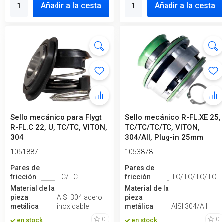
Añadir a la cesta
Añadir a la cesta
Sello mecánico para Flygt
Sello mecánico R-FL.XE 25,
R-FL.C 22, U, TC/TC, VITON,
TC/TC/TC/TC, VITON,
304
304/All, Plug-in 25mm
Active, ...
1051887
1053878
Pares de
Pares de
fricción
TC/TC
fricción
TC/TC/TC/TC
Material de la
Material de la
pieza
AISI 304 acero
pieza
metálica
inoxidable
metálica
AISI 304/All
0
0
en stock
en stock