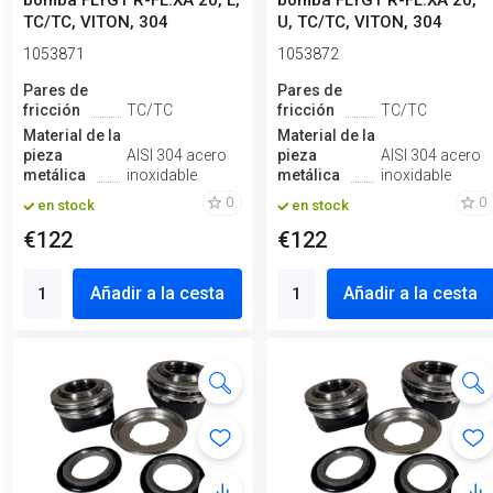
bomba FLYGT R-FL.XA 20, L,
bomba FLYGT R-FL.XA 20,
TC/TC, VITON, 304
U, TC/TC, VITON, 304
1053871
1053872
Pares de
Pares de
fricción
TC/TC
fricción
TC/TC
Material de la
Material de la
pieza
AISI 304 acero
pieza
AISI 304 acero
metálica
inoxidable
metálica
inoxidable
0
0
en stock
en stock
€122
€122
Añadir a la cesta
Añadir a la cesta