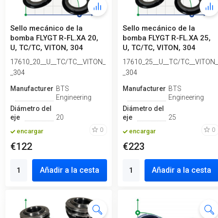
Sello mecánico de la
Sello mecánico de la
bomba FLYGT R-FL.XA 20,
bomba FLYGT R-FL.XA 25,
U, TC/TC, VITON, 304
U, TC/TC, VITON, 304
17610_20__U__TC/TC__VITON_
17610_25__U__TC/TC__VITON_
_304
_304
Manufacturero
BTS
Manufacturero
BTS
Engineering
Engineering
Diámetro del
Diámetro del
eje
20
eje
25
0
0
encargar
encargar
€122
€223
Añadir a la cesta
Añadir a la cesta