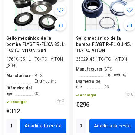
Sello mecánico de la
Sello mecánico de la
bomba FLYGT R-FL.XA 35, L,
bomba FLYGT R-FL.OU 45,
TC/TC, VITON, 304
TC/TC, VITON
17610_35__L__TC/TC__VITON_
25029_45__TC/TC__VITON
_304
Manufacturero
BTS
Engineering
Manufacturero
BTS
Engineering
Diámetro del
eje
45
Diámetro del
eje
35
0
encargar
0
encargar
€296
€312
Añadir a la cesta
Añadir a la cesta