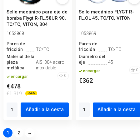
Sello mecánico para eje de
Sello mecánico FLYGT R-
bomba Flygt R-FL.58UR 90,
FL.OL 45, TC/TC, VITON
TC/TC, VITON, 304
1053868
1053869
Pares de
Pares de
fricción
TC/TC
fricción
TC/TC
Material de la
Diámetro del
pieza
AISI 304 acero
eje
45
metálica
inoxidable
0
encargar
0
encargar
€362
€478
€1 319
-64%
Añadir a la cesta
Añadir a la cesta
1
2
→