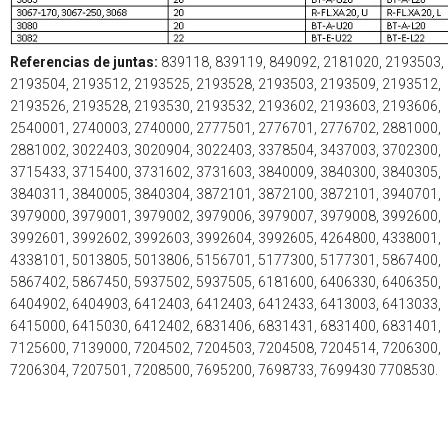
Referencias de juntas:
839118, 839119, 849092, 2181020, 2193503,
2193504, 2193512, 2193525, 2193528, 2193503, 2193509, 2193512,
2193526, 2193528, 2193530, 2193532, 2193602, 2193603, 2193606,
2540001, 2740003, 2740000, 2777501, 2776701, 2776702, 2881000,
2881002, 3022403, 3020904, 3022403, 3378504, 3437003, 3702300,
3715433, 3715400, 3731602, 3731603, 3840009, 3840300, 3840305,
3840311, 3840005, 3840304, 3872101, 3872100, 3872101, 3940701,
3979000, 3979001, 3979002, 3979006, 3979007, 3979008, 3992600,
3992601, 3992602, 3992603, 3992604, 3992605, 4264800, 4338001,
4338101, 5013805, 5013806, 5156701, 5177300, 5177301, 5867400,
5867402, 5867450, 5937502, 5937505, 6181600, 6406330, 6406350,
6404902, 6404903, 6412403, 6412403, 6412433, 6413003, 6413033,
6415000, 6415030, 6412402, 6831406, 6831431, 6831400, 6831401,
7125600, 7139000, 7204502, 7204503, 7204508, 7204514, 7206300,
7206304, 7207501, 7208500, 7695200, 7698733, 7699430 7708530.