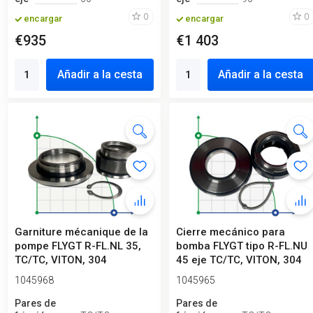
0
0
encargar
encargar
€935
€1 403
Añadir a la cesta
Añadir a la cesta
Garniture mécanique de la
Cierre mecánico para
pompe FLYGT R-FL.NL 35,
bomba FLYGT tipo R-FL.NU
TC/TC, VITON, 304
45 eje TC/TC, VITON, 304
1045968
1045965
Pares de
Pares de