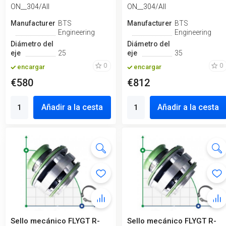
ON__304/All
ON__304/All
Manufacturero
BTS
Manufacturero
BTS
Engineering
Engineering
Diámetro del
Diámetro del
eje
25
eje
35
0
0
encargar
encargar
€580
€812
Añadir a la cesta
Añadir a la cesta
Sello mecánico FLYGT R-
Sello mecánico FLYGT R-