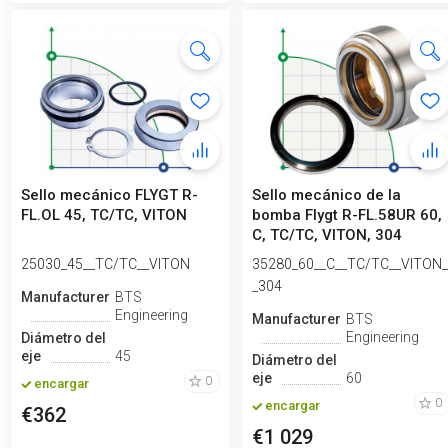
Sello mecánico FLYGT R-
Sello mecánico de la
FL.OL 45, TC/TC, VITON
bomba Flygt R-FL.58UR 60,
C, TC/TC, VITON, 304
25030_45__TC/TC__VITON
35280_60__C__TC/TC__VITON_
_304
Manufacturero
BTS
Engineering
Manufacturero
BTS
Engineering
Diámetro del
eje
45
Diámetro del
eje
60
0
encargar
0
encargar
€362
€1 029