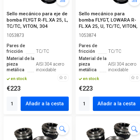
Sello mecánico para eje de
Sello mecánico para
bomba FLYGT R-FL.XA 25, L,
bomba FLYGT, LOWARA R-
TC/TC, VITON, 304
FL.XA 25, U, TC/TC, VITON,
304
1053873
1053874
Pares de
Pares de
fricción
TC/TC
fricción
TC/TC
Material de la
Material de la
pieza
AISI 304 acero
pieza
AISI 304 acero
metálica
inoxidable
metálica
inoxidable
0
0
en stock
en stock
€223
€223
Añadir a la cesta
Añadir a la cesta