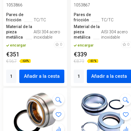
1053866
1053867
Pares de
Pares de
fricción
TC/TC
fricción
TC/TC
Material de la
Material de la
pieza
AISI 304 acero
pieza
AISI 304 acero
metálica
inoxidable
metálica
inoxidable
0
0
encargar
encargar
€351
€339
€967
€879
-64%
-61%
Añadir a la cesta
Añadir a la cesta