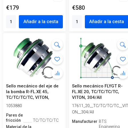
€179
€580
Añadir a la cesta
Añadir a la cesta
Sello mecánico del eje de
Sello mecánico FLYGT R-
la bomba R-FL.XE 45,
FL.XE 20, TC/TC/TC/TC,
TC/TC/TC/TC, VITON,
VITON, 304/All
304/All, t...
1053880
17611_20__TC/TC/TC/TC__VI
ON__304/All
Pares de
fricción
TC/TC/TC/TC
Manufacturero
BTS
Engineering
Material de la