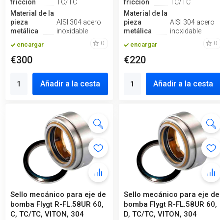
fricción
TC/TC
fricción
TC/TC
Material de la
Material de la
pieza
AISI 304 acero
pieza
AISI 304 acero
metálica
inoxidable
metálica
inoxidable
0
0
encargar
encargar
€300
€220
Añadir a la cesta
Añadir a la cesta
Sello mecánico para eje de
Sello mecánico para eje de
bomba Flygt R-FL.58UR 60,
bomba Flygt R-FL.58UR 60,
C, TC/TC, VITON, 304
D, TC/TC, VITON, 304