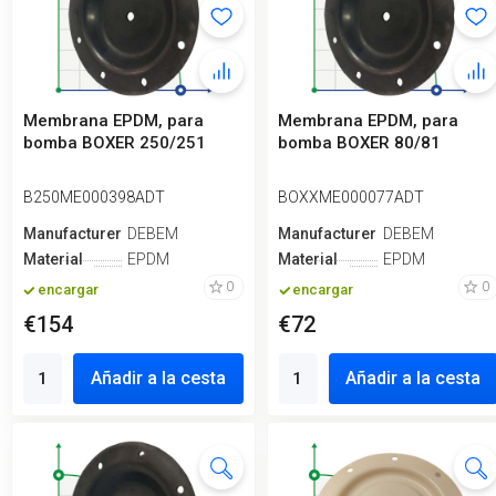
Membrana EPDM, para
Membrana EPDM, para
bomba BOXER 250/251
bomba BOXER 80/81
B250ME000398ADT
BOXXME000077ADT
Manufacturero
DEBEM
Manufacturero
DEBEM
Material
EPDM
Material
EPDM
0
0
encargar
encargar
€154
€72
Añadir a la cesta
Añadir a la cesta