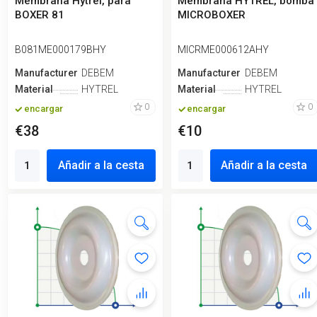
Membrana Hytrel, para
Membrana HYTREL, bomba
BOXER 81
MICROBOXER
B081ME000179BHY
MICRME000612AHY
Manufacturero
DEBEM
Manufacturero
DEBEM
Material
HYTREL
Material
HYTREL
0
0
encargar
encargar
€38
€10
Añadir a la cesta
Añadir a la cesta