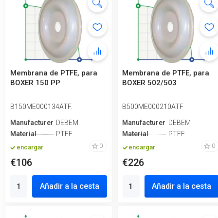
Membrana de PTFE, para
Membrana de PTFE, para
BOXER 150 PP
BOXER 502/503
B150ME000134ATF.
B500ME000210ATF
Manufacturero
DEBEM
Manufacturero
DEBEM
Material
PTFE
Material
PTFE
0
0
encargar
encargar
€106
€226
Añadir a la cesta
Añadir a la cesta