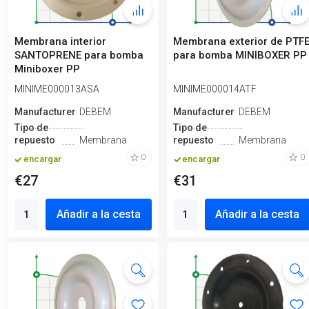
Membrana interior
Membrana exterior de PTF
SANTOPRENE para bomba
para bomba MINIBOXER PP
Miniboxer PP
MINIME000013ASA
MINIME000014ATF
Manufacturero
DEBEM
Manufacturero
DEBEM
Tipo de
Tipo de
repuesto
Membrana
repuesto
Membrana
0
0
encargar
encargar
€27
€31
Añadir a la cesta
Añadir a la cesta