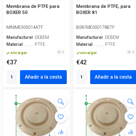
Membrana de PTFE para
Membrana de PTFE, para
BOXER 50
BOXER 81
MINIME000014ATF
B081ME000178BTF
Manufacturero
DEBEM
Manufacturero
DEBEM
Material
PTFE
Material
PTFE
0
0
encargar
encargar
€37
€42
Añadir a la cesta
Añadir a la cesta