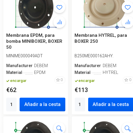
Membrana EPDM, para
Membrana HYTREL, para
bomba MINIBOXER, BOXER
BOXER 250
50
MINIME000049ADT
B250ME000162AHY.
Manufacturero
DEBEM
Manufacturero
DEBEM
Material
EPDM
Material
HYTREL
0
0
encargar
encargar
€62
€113
Añadir a la cesta
Añadir a la cesta