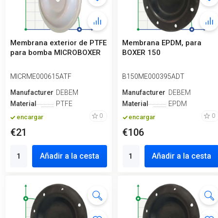
Membrana exterior de PTFE
Membrana EPDM, para
para bomba MICROBOXER
BOXER 150
MICRME000615ATF
B150ME000395ADT
Manufacturero
DEBEM
Manufacturero
DEBEM
Material
PTFE
Material
EPDM
0
0
encargar
encargar
€21
€106
Añadir a la cesta
Añadir a la cesta