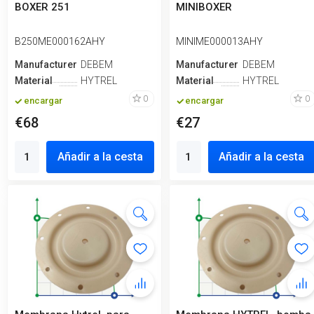
BOXER 251
MINIBOXER
B250ME000162AHY
MINIME000013AHY
Manufacturero
DEBEM
Manufacturero
DEBEM
Material
HYTREL
Material
HYTREL
0
0
encargar
encargar
€68
€27
Añadir a la cesta
Añadir a la cesta