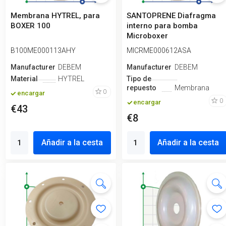
Membrana HYTREL, para
SANTOPRENE Diafragma
BOXER 100
interno para bomba
Microboxer
B100ME000113AHY
MICRME000612ASA
Manufacturero
DEBEM
Manufacturero
DEBEM
Material
HYTREL
Tipo de
repuesto
Membrana
0
encargar
0
encargar
€43
€8
Añadir a la cesta
Añadir a la cesta