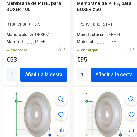
Membrana de PTFE, para
Membrana de PTFE, para
BOXER 100
BOXER 250
B100ME000112ATF
B250ME000161ATF
Manufacturero
DEBEM
Manufacturero
DEBEM
Material
PTFE
Material
PTFE
0
0
encargar
encargar
€53
€95
Añadir a la cesta
Añadir a la cesta