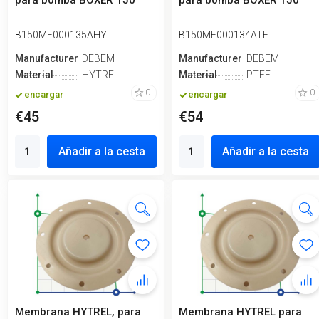
para bomba BOXER 150
para bomba BOXER 150
B150ME000135AHY
B150ME000134ATF
Manufacturero
DEBEM
Manufacturero
DEBEM
Material
HYTREL
Material
PTFE
0
0
encargar
encargar
€45
€54
Añadir a la cesta
Añadir a la cesta
Membrana HYTREL, para
Membrana HYTREL para