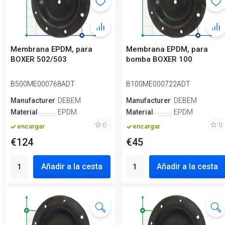
Membrana EPDM, para
Membrana EPDM, para
BOXER 502/503
bomba BOXER 100
B500ME000768ADT
B100ME000722ADT
Manufacturero
DEBEM
Manufacturero
DEBEM
Material
EPDM
Material
EPDM
0
0
encargar
encargar
€124
€45
Añadir a la cesta
Añadir a la cesta