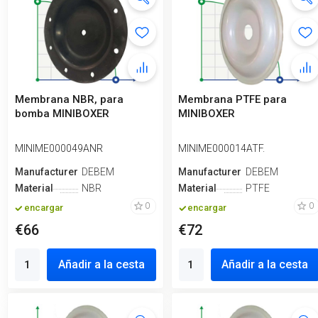
Membrana NBR, para
Membrana PTFE para
bomba MINIBOXER
MINIBOXER
MINIME000049ANR
MINIME000014ATF.
Manufacturero
DEBEM
Manufacturero
DEBEM
Material
NBR
Material
PTFE
0
0
encargar
encargar
€66
€72
Añadir a la cesta
Añadir a la cesta