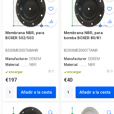
Membrana NBR, para
Membrana NBR, para
BOXER 502/503
bomba BOXER 80/81
B500ME000768ANR
BOXXME000077ANR
Manufacturero
DEBEM
Manufacturero
DEBEM
Material
NBR
Material
NBR
0
0
encargar
encargar
€197
€40
Añadir a la cesta
Añadir a la cesta