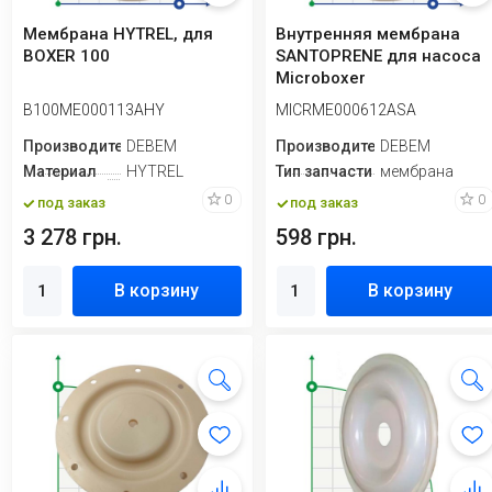
Мембрана HYTREL, для
Внутренняя мембрана
BOXER 100
SANTOPRENE для насоса
Microboxer
B100ME000113AHY
MICRME000612ASA
Производитель
DEBEM
Производитель
DEBEM
Материал
HYTREL
Тип запчасти
мембрана
0
0
под заказ
под заказ
3 278 грн.
598 грн.
В корзину
В корзину