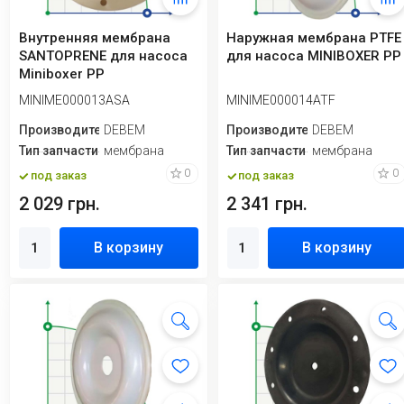
Внутренняя мембрана
Наружная мембрана PTFE
SANTOPRENE для насоса
для насоса MINIBOXER PP
Miniboxer PP
MINIME000013ASA
MINIME000014ATF
Производитель
DEBEM
Производитель
DEBEM
Тип запчасти
мембрана
Тип запчасти
мембрана
0
0
под заказ
под заказ
2 029 грн.
2 341 грн.
В корзину
В корзину