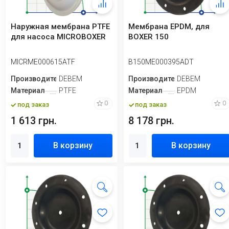
Наружная мембрана PTFE
Мембрана EPDM, для
для насоса MICROBOXER
BOXER 150
MICRME000615ATF
B150ME000395ADT
Производитель
DEBEM
Производитель
DEBEM
Материал
PTFE
Материал
EPDM
0
0
под заказ
под заказ
1 613 грн.
8 178 грн.
В корзину
В корзину