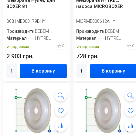
Мембрана Hytrel, для
Мембрана HYTREL,
BOXER 81
насоса MICROBOXER
B081ME000179BHY
MICRME000612AHY
Производитель
DEBEM
Производитель
DEBEM
Материал
HYTREL
Материал
HYTREL
0
0
под заказ
под заказ
2 903 грн.
728 грн.
В корзину
В корзину