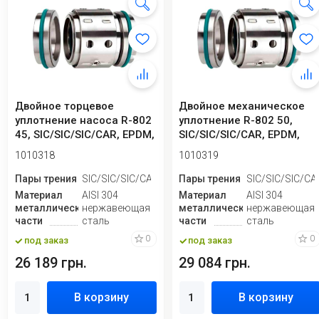
Двойное торцевое
Двойное механическое
уплотнение насоса R-802
уплотнение R-802 50,
45, SIC/SIC/SIC/CAR, EPDM,
SIC/SIC/SIC/CAR, EPDM,
304
304
1010318
1010319
Пары трения
SIC/SIC/SIC/CAR
Пары трения
SIC/SIC/SIC/CA
Материал
AISI 304
Материал
AISI 304
металлической
нержавеющая
металлической
нержавеющая
части
сталь
части
сталь
0
0
под заказ
под заказ
26 189 грн.
29 084 грн.
В корзину
В корзину