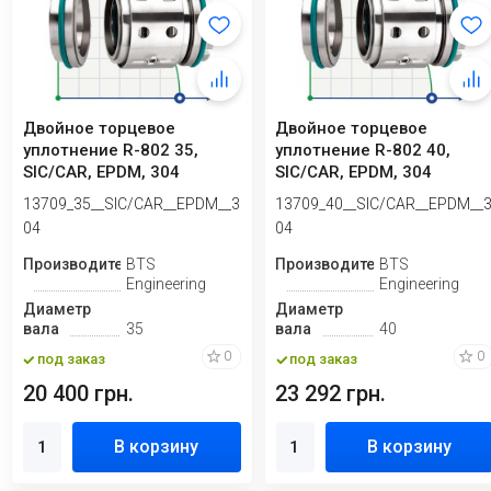
Двойное торцевое
Двойное торцевое
уплотнение R-802 35,
уплотнение R-802 40,
SIC/CAR, EPDM, 304
SIC/CAR, EPDM, 304
13709_35__SIC/CAR__EPDM__3
13709_40__SIC/CAR__EPDM__
04
04
Производитель
BTS
Производитель
BTS
Engineering
Engineering
Диаметр
Диаметр
вала
35
вала
40
0
0
под заказ
под заказ
20 400 грн.
23 292 грн.
В корзину
В корзину