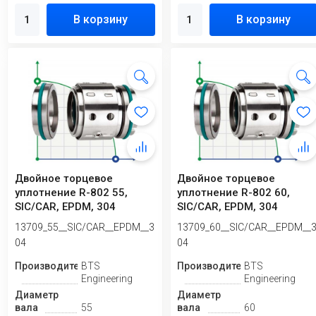
В корзину
В корзину
Двойное торцевое
Двойное торцевое
уплотнение R-802 55,
уплотнение R-802 60,
SIC/CAR, EPDM, 304
SIC/CAR, EPDM, 304
13709_55__SIC/CAR__EPDM__3
13709_60__SIC/CAR__EPDM__
04
04
Производитель
BTS
Производитель
BTS
Engineering
Engineering
Диаметр
Диаметр
вала
55
вала
60