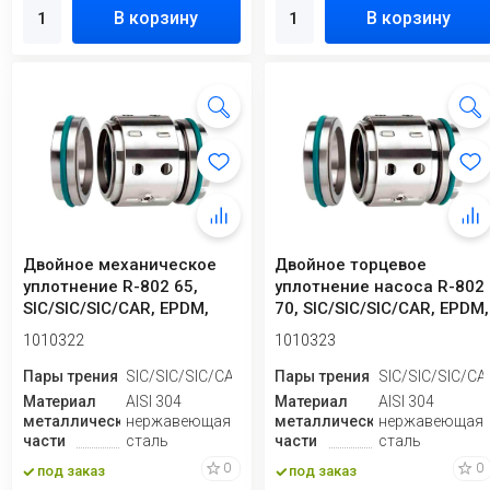
В корзину
В корзину
Двойное механическое
Двойное торцевое
уплотнение R-802 65,
уплотнение насоса R-802
SIC/SIC/SIC/CAR, EPDM,
70, SIC/SIC/SIC/CAR, EPDM,
304
304
1010322
1010323
Пары трения
SIC/SIC/SIC/CAR
Пары трения
SIC/SIC/SIC/CA
Материал
AISI 304
Материал
AISI 304
металлической
нержавеющая
металлической
нержавеющая
части
сталь
части
сталь
0
0
под заказ
под заказ