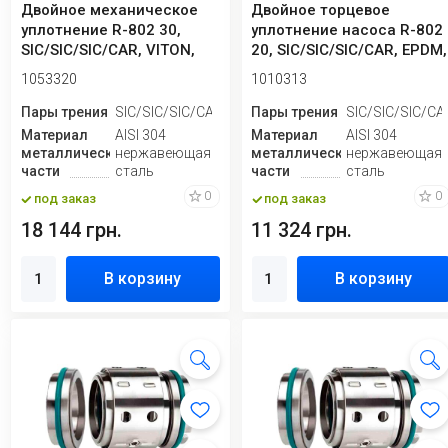
Двойное механическое
Двойное торцевое
уплотнение R-802 30,
уплотнение насоса R-802
SIC/SIC/SIC/CAR, VITON,
20, SIC/SIC/SIC/CAR, EPDM,
304
304
1053320
1010313
Пары трения
SIC/SIC/SIC/CAR
Пары трения
SIC/SIC/SIC/CA
Материал
AISI 304
Материал
AISI 304
металлической
нержавеющая
металлической
нержавеющая
части
сталь
части
сталь
0
0
под заказ
под заказ
18 144 грн.
11 324 грн.
В корзину
В корзину