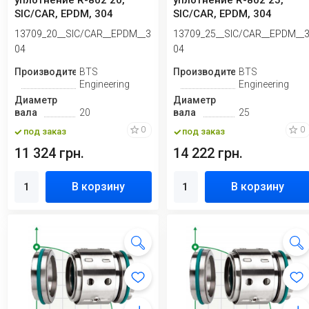
уплотнение R-802 20,
уплотнение R-802 25,
SIC/CAR, EPDM, 304
SIC/CAR, EPDM, 304
13709_20__SIC/CAR__EPDM__3
13709_25__SIC/CAR__EPDM__
04
04
Производитель
BTS
Производитель
BTS
Engineering
Engineering
Диаметр
Диаметр
вала
20
вала
25
0
0
под заказ
под заказ
11 324 грн.
14 222 грн.
В корзину
В корзину