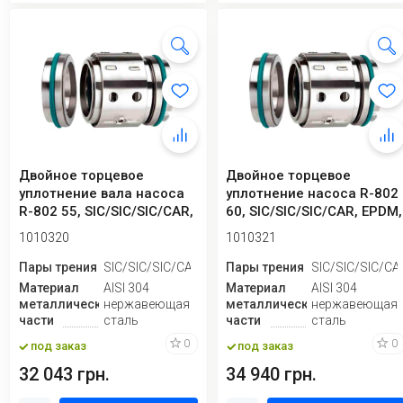
Двойное торцевое
Двойное торцевое
уплотнение вала насоса
уплотнение насоса R-802
R-802 55, SIC/SIC/SIC/CAR,
60, SIC/SIC/SIC/CAR, EPDM,
EPDM, 304
304
1010320
1010321
Пары трения
SIC/SIC/SIC/CAR
Пары трения
SIC/SIC/SIC/CA
Материал
AISI 304
Материал
AISI 304
металлической
нержавеющая
металлической
нержавеющая
части
сталь
части
сталь
0
0
под заказ
под заказ
32 043 грн.
34 940 грн.