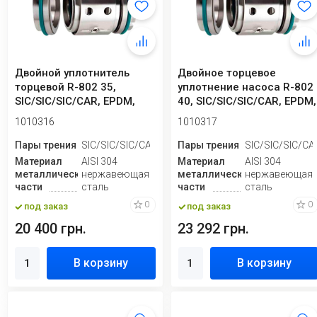
Двойной уплотнитель
Двойное торцевое
торцевой R-802 35,
уплотнение насоса R-802
SIC/SIC/SIC/CAR, EPDM,
40, SIC/SIC/SIC/CAR, EPDM,
304
304
1010316
1010317
Пары трения
SIC/SIC/SIC/CAR
Пары трения
SIC/SIC/SIC/CA
Материал
AISI 304
Материал
AISI 304
металлической
нержавеющая
металлической
нержавеющая
части
сталь
части
сталь
0
0
под заказ
под заказ
20 400 грн.
23 292 грн.
В корзину
В корзину