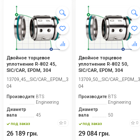
Двойное торцевое
Двойное торцевое
уплотнение R-802 45,
уплотнение R-802 50,
SIC/CAR, EPDM, 304
SIC/CAR, EPDM, 304
13709_45__SIC/CAR__EPDM__3
13709_50__SIC/CAR__EPDM__
04
04
Производитель
BTS
Производитель
BTS
Engineering
Engineering
Диаметр
Диаметр
вала
45
вала
50
0
0
под заказ
под заказ
26 189 грн.
29 084 грн.