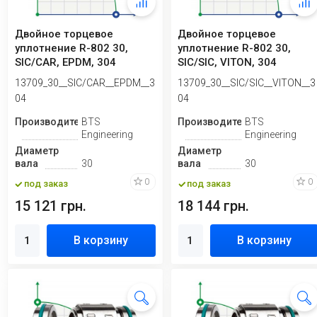
Двойное торцевое
Двойное торцевое
уплотнение R-802 30,
уплотнение R-802 30,
SIC/CAR, EPDM, 304
SIC/SIC, VITON, 304
13709_30__SIC/CAR__EPDM__3
13709_30__SIC/SIC__VITON__3
04
04
Производитель
BTS
Производитель
BTS
Engineering
Engineering
Диаметр
Диаметр
вала
30
вала
30
0
0
под заказ
под заказ
15 121 грн.
18 144 грн.
В корзину
В корзину