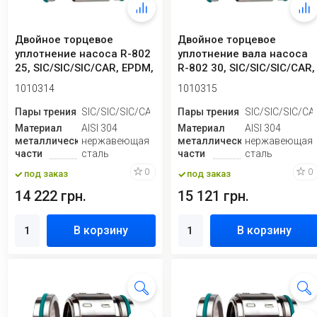
Двойное торцевое
Двойное торцевое
уплотнение насоса R-802
уплотнение вала насоса
25, SIC/SIC/SIC/CAR, EPDM,
R-802 30, SIC/SIC/SIC/CAR,
304
EPDM, 304
1010314
1010315
Пары трения
SIC/SIC/SIC/CAR
Пары трения
SIC/SIC/SIC/CA
Материал
AISI 304
Материал
AISI 304
металлической
нержавеющая
металлической
нержавеющая
части
сталь
части
сталь
0
0
под заказ
под заказ
14 222 грн.
15 121 грн.
В корзину
В корзину