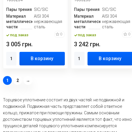
Пары трения
SIC/SIC
Пары трения
SIC/SIC
Материал
AISI 304
Материал
AISI 304
металлической
нержавеющая
металлической
нержавеющая
части
сталь
части
сталь
0
0
под заказ
под заказ
3 005 грн.
3 242 грн.
В корзину
В корзину
1
2
→
Торцевое уплотнение состоит из двух частей: не подвижной и
подвижной. Подвижная часть представляет собой ответное
кольцо, прижатое при помощи пружины. Самым основным
достоинством торцевых уплотнений является тот факт, что изно
трущихся деталей торцевого уплотнения компенсируется