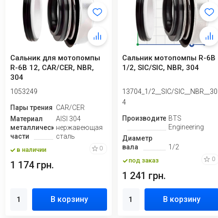
Сальник для мотопомпы
Сальник мотопомпы R-6B
R-6B 12, CAR/CER, NBR,
1/2, SIC/SIC, NBR, 304
304
1053249
13704_1/2__SIC/SIC__NBR__30
4
Пары трения
CAR/CER
Производитель
BTS
Материал
AISI 304
Engineering
металлической
нержавеющая
части
сталь
Диаметр
вала
1/2
0
в наличии
0
под заказ
1 174 грн.
1 241 грн.
В корзину
В корзину