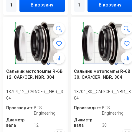
В корзину
В корзину
Сальник мотопомпы R-6B
Сальник мотопомпы R-6B
12, CAR/CER, NBR, 304
30, CAR/CER, NBR, 304
13704_12__CAR/CER__NBR__3
13704_30__CAR/CER__NBR__3
04
04
Производитель
BTS
Производитель
BTS
Engineering
Engineering
Диаметр
Диаметр
вала
12
вала
30