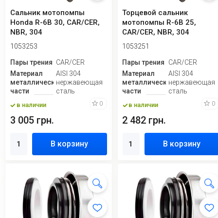
Сальник мотопомпы
Торцевой сальник
Honda R-6B 30, CAR/CER,
мотопомпы R-6B 25,
NBR, 304
CAR/CER, NBR, 304
1053253
1053251
Пары трения
CAR/CER
Пары трения
CAR/CER
Материал
AISI 304
Материал
AISI 304
металлической
нержавеющая
металлической
нержавеющая
части
сталь
части
сталь
0
0
в наличии
в наличии
3 005 грн.
2 482 грн.
В корзину
В корзину