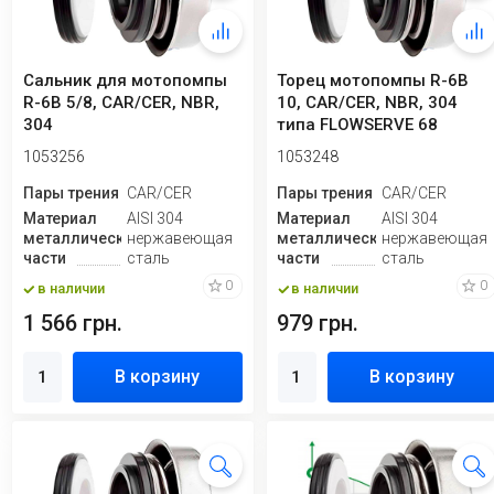
Сальник для мотопомпы
Торец мотопомпы R-6B
R-6B 5/8, CAR/CER, NBR,
10, CAR/CER, NBR, 304
304
типа FLOWSERVE 68
1053256
1053248
Пары трения
CAR/CER
Пары трения
CAR/CER
Материал
AISI 304
Материал
AISI 304
металлической
нержавеющая
металлической
нержавеющая
части
сталь
части
сталь
0
0
в наличии
в наличии
1 566 грн.
979 грн.
В корзину
В корзину