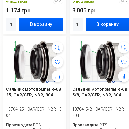
0
0
под заказ
под заказ
1 174 грн.
3 005 грн.
В корзину
В корзину
Сальник мотопомпы R-6B
Сальник мотопомпы R-6B
25, CAR/CER, NBR, 304
5/8, CAR/CER, NBR, 304
13704_25__CAR/CER__NBR__3
13704_5/8__CAR/CER__NBR__
04
304
Производитель
BTS
Производитель
BTS