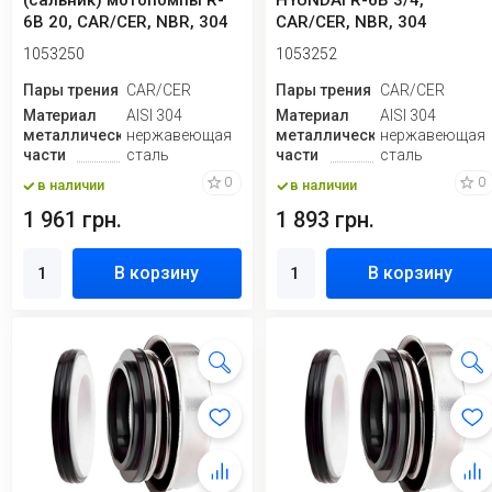
(сальник) мотопомпы R-
HYUNDAI R-6B 3/4,
6B 20, CAR/CER, NBR, 304
CAR/CER, NBR, 304
1053250
1053252
Пары трения
CAR/CER
Пары трения
CAR/CER
Материал
AISI 304
Материал
AISI 304
металлической
нержавеющая
металлической
нержавеющая
части
сталь
части
сталь
0
0
в наличии
в наличии
1 961 грн.
1 893 грн.
В корзину
В корзину