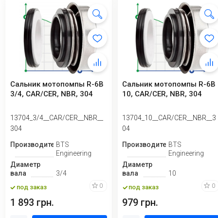
Сальник мотопомпы R-6B
Сальник мотопомпы R-6B
3/4, CAR/CER, NBR, 304
10, CAR/CER, NBR, 304
13704_3/4__CAR/CER__NBR__
13704_10__CAR/CER__NBR__3
304
04
Производитель
BTS
Производитель
BTS
Engineering
Engineering
Диаметр
Диаметр
вала
3/4
вала
10
0
0
под заказ
под заказ
1 893 грн.
979 грн.