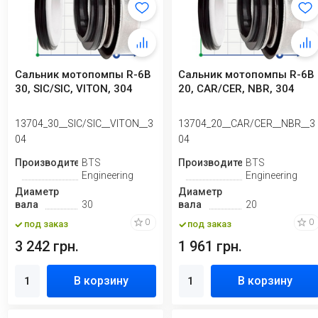
Сальник мотопомпы R-6B
Сальник мотопомпы R-6B
30, SIC/SIC, VITON, 304
20, CAR/CER, NBR, 304
13704_30__SIC/SIC__VITON__3
13704_20__CAR/CER__NBR__3
04
04
Производитель
BTS
Производитель
BTS
Engineering
Engineering
Диаметр
Диаметр
вала
30
вала
20
0
0
под заказ
под заказ
3 242 грн.
1 961 грн.
В корзину
В корзину