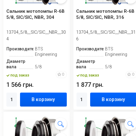
Сальник мотопомпы R-6B
Сальник мотопомпы R-6B
5/8, SIC/SIC, NBR, 304
5/8, SIC/SIC, NBR, 316
13704_5/8__SIC/SIC__NBR__30
13704_5/8__SIC/SIC__NBR__31
4
6
Производитель
BTS
Производитель
BTS
Engineering
Engineering
Диаметр
Диаметр
вала
5/8
вала
5/8
0
0
под заказ
под заказ
1 566 грн.
1 877 грн.
В корзину
В корзину