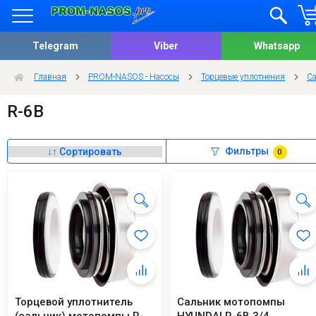
Telegram
Viber
Whatsapp
Главная
PROM-NASOS - Насосы
Торцевые уплотнения
С
R-6B
Фильтры
0
Торцевой уплотнитель
Сальник мотопомпы