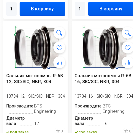
В корзину
В корзину
Сальник мотопомпы R-6B
Сальник мотопомпы R-6B
12, SIC/SIC, NBR, 304
16, SIC/SIC, NBR, 304
13704_12__SIC/SIC__NBR__304
13704_16__SIC/SIC__NBR__30
Производитель
BTS
Производитель
BTS
Engineering
Engineering
Диаметр
Диаметр
вала
12
вала
16
0
0
под заказ
под заказ