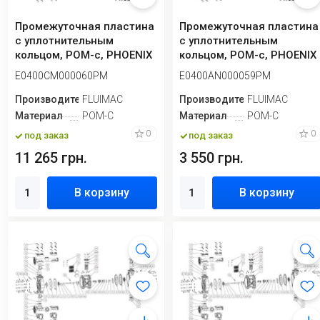
Промежуточная пластина
Промежуточная пластина
с уплотнительным
с уплотнительным
кольцом, POM-c, PHOENIX
кольцом, POM-c, PHOENIX
P400, E0400CM...
P400, E0400AN...
E0400CM000060PM
E0400AN000059PM
Производитель
FLUIMAC
Производитель
FLUIMAC
Материал
POM-C
Материал
POM-C
0
0
под заказ
под заказ
11 265 грн.
3 550 грн.
В корзину
В корзину