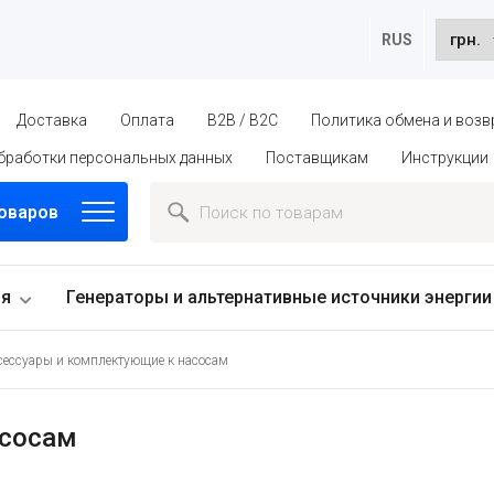
RUS
Доставка
Оплата
B2B / B2C
Политика обмена и возв
бработки персональных данных
Поставщикам
Инструкции
товаров
ия
Генераторы и альтернативные источники энергии
сессуары и комплектующие к насосам
асосам