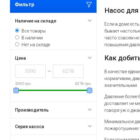
Фильтр
Насос для
Наличие на складе
Если в доме есть
Все товары
бывает настольк
В наличии
часто совсем не 
Нет на складе
повышения давле
Как добить
Цена
—
В качестве едини
нормативам, дав
3590 грн.
6278 грн.
значительными.
Давление более 6
доставляет не м
Производитель
говоря уж о джак
Минимальное дав
Серия насоса
пожаротушения т
Если показатели 