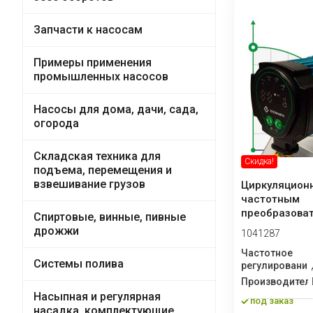
Запчасти к насосам
Примеры применения
промышленных насосов
Насосы для дома, дачи, сада,
огорода
Складская техника для
Скидка!
подъема, перемещения и
взвешивание грузов
Циркуляцион
частотным
преобразова
Спиртовые, винные, пивные
HRS25/7-180E
дрожжи
1041287
Частотное
Системы полива
регулирование
Производител
Насыпная и регулярная
под заказ
насадка, комплектующие