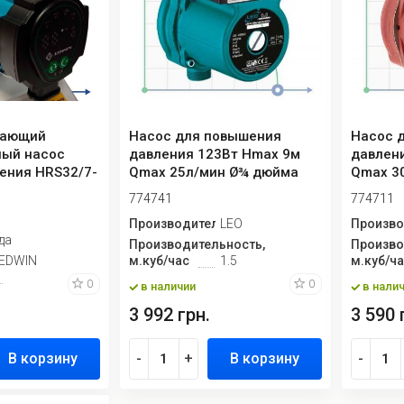
гающий
Насос для повышения
Насос 
ный насос
давления 123Вт Hmax 9м
давлен
ения HRS32/7-
Qmax 25л/мин Ø¾ дюйма
Qmax 3
..
160мм + гайк...
160мм + 
774741
774711
Производитель
LEO
Произво
да
Производительность,
Произво
ь
EDWIN
м.куб/час
1.5
м.куб/ч
0
0
в наличии
в нали
3 992 грн.
3 590 
В корзину
-
+
В корзину
-