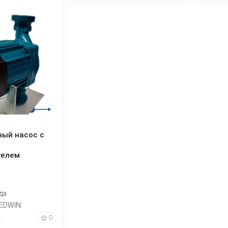
ный насос с
телем
AB, 220V
да
ь
EDWIN
0