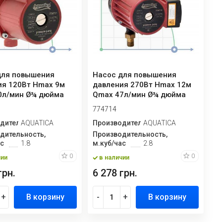
для повышения
Насос для повышения
ия 120Вт Hmax 9м
давления 270Вт Hmax 12м
0л/мин Ø¾ дюйма
Qmax 47л/мин Ø¾ дюйма
гайк...
195мм + гай...
774714
дитель
AQUATICA
Производитель
AQUATICA
дительность,
Производительность,
ас
1.8
м.куб/час
2.8
0
0
чии
в наличии
грн.
6 278 грн.
+
В корзину
-
+
В корзину