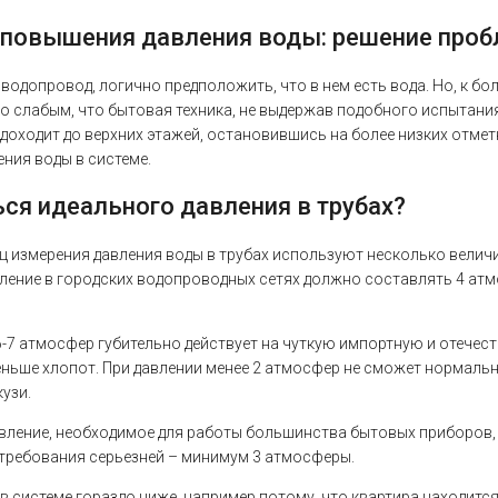
 повышения давления воды: решение проб
 водопровод, логично предположить, что в нем есть вода. Но, к б
о слабым, что бытовая техника, не выдержав подобного испытания
доходит до верхних этажей, остановившись на более низких отмет
ния воды в системе.
ся идеального давления в трубах?
ц измерения давления воды в трубах используют несколько величин
ление в городских водопроводных сетях должно составлять 4 атмо
-7 атмосфер губительно действует на чуткую импортную и отечест
еньше хлопот. При давлении менее 2 атмосфер не сможет нормальн
узи.
ление, необходимое для работы большинства бытовых приборов, ко
ребования серьезней – минимум 3 атмосферы.
в системе гораздо ниже, например потому, что квартира находится