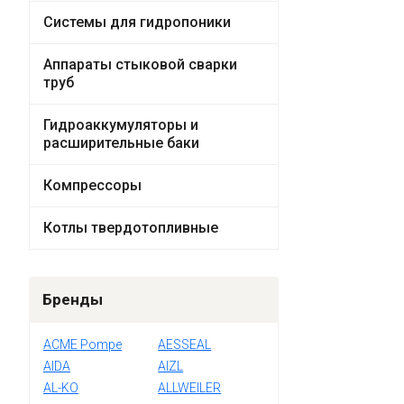
Системы для гидропоники
Аппараты стыковой сварки
труб
Гидроаккумуляторы и
расширительные баки
Компрессоры
Котлы твердотопливные
Бренды
ACME Pompe
AESSEAL
AIDA
AIZL
AL-KO
ALLWEILER