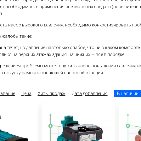
ает необходимость применения специальных средств (повыситель
я.
ать насос высокого давления, необходимо конкретизировать про
 жалобы такие:
ана течет, но давление настолько слабое, что ни о каком комфорте 
олько на верхних этажах здания, на нижних — все в порядке.
 решением проблемы может служить насос повышения давления во
на покупку самовсасывающей насосной станции.
звание
Цена
Хиты продаж
Дата добавления
В наличии