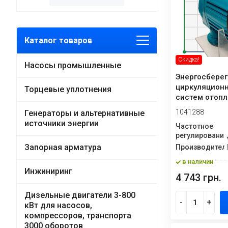
Каталог товаров
Скидка!
Насосы промышленные
Энергосбере
циркуляцион
Торцевые уплотнения
систем отопл
180EAB, 220V .
1041288
Генераторы и альтернативные
источники энергии
Частотное
регулирование
Запорная арматура
Производител
в наличии
Инжиниринг
4 743 грн.
Дизельные двигатели 3-800
-
+
кВт для насосов,
компрессоров, транспорта
3000 оборотов