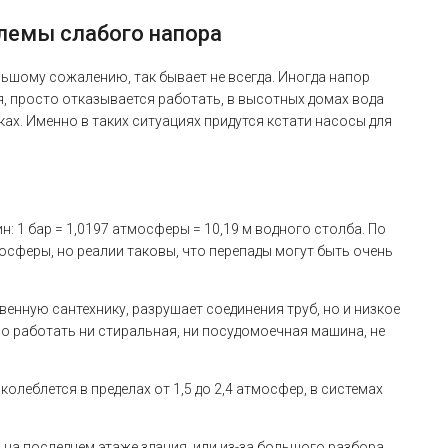
лемы слабого напора
ольшому сожалению, так бывает не всегда. Иногда напор
, просто отказывается работать, в высотных домах вода
ках. Именно в таких ситуациях придутся кстати насосы для
: 1 бар = 1,0197 атмосферы = 10,19 м водного столба. По
сферы, но реалии таковы, что перепады могут быть очень
венную сантехнику, разрушает соединения труб, но и низкое
о работать ни стиральная, ни посудомоечная машина, не
леблется в пределах от 1,5 до 2,4 атмосфер, в системах
 на последнем этаже здания, или из-за большого разбора