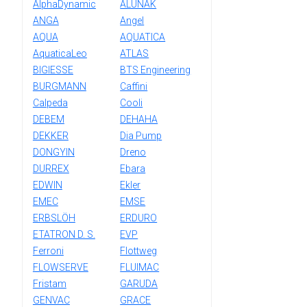
AlphaDynamic
ALUNAK
ANGA
Angel
AQUA
AQUATICA
AquaticaLeo
ATLAS
BIGIESSE
BTS Engineering
BURGMANN
Caffini
Calpeda
Cooli
DEBEM
DEHAHA
DEKKER
Dia Pump
DONGYIN
Dreno
DURREX
Ebara
EDWIN
Ekler
EMEC
EMSE
ERBSLÖH
ERDURO
ETATRON D. S.
EVP
Ferroni
Flottweg
FLOWSERVE
FLUIMAC
Fristam
GARUDA
GENVAC
GRACE