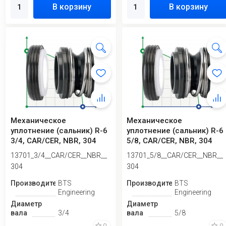
В корзину
В корзину
Механическое
Механическое
уплотнение (сальник) R-6
уплотнение (сальник) R-6
3/4, CAR/CER, NBR, 304
5/8, CAR/CER, NBR, 304
13701_3/4__CAR/CER__NBR__
13701_5/8__CAR/CER__NBR__
304
304
Производитель
BTS
Производитель
BTS
Engineering
Engineering
Диаметр
Диаметр
вала
3/4
вала
5/8
0
0