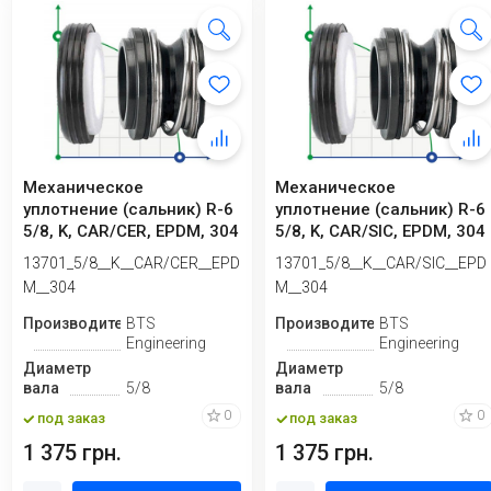
Механическое
Механическое
уплотнение (сальник) R-6
уплотнение (сальник) R-6
5/8, K, CAR/CER, EPDM, 304
5/8, K, CAR/SIC, EPDM, 304
13701_5/8__K__CAR/CER__EPD
13701_5/8__K__CAR/SIC__EPD
M__304
M__304
Производитель
BTS
Производитель
BTS
Engineering
Engineering
Диаметр
Диаметр
вала
5/8
вала
5/8
0
0
под заказ
под заказ
1 375 грн.
1 375 грн.