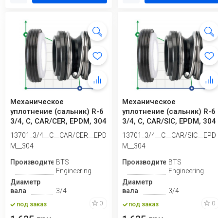
Механическое
Механическое
уплотнение (сальник) R-6
уплотнение (сальник) R-6
3/4, C, CAR/CER, EPDM, 304
3/4, C, CAR/SIC, EPDM, 304
13701_3/4__C__CAR/CER__EPD
13701_3/4__C__CAR/SIC__EPD
M__304
M__304
Производитель
BTS
Производитель
BTS
Engineering
Engineering
Диаметр
Диаметр
вала
3/4
вала
3/4
0
0
под заказ
под заказ