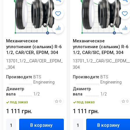
Механическое
Механическое
уплотнение (сальник) R-6
уплотнение (сальник) R-6
1/2, CAR/CER, EPDM, 304
1/2, CAR/SIC, EPDM, 304
13701_1/2__CAR/CER__EPDM_
13701_1/2__CAR/SIC__EPDM__
_304
304
Производитель
BTS
Производитель
BTS
Engineering
Engineering
Диаметр
Диаметр
вала
1/2
вала
1/2
0
0
под заказ
под заказ
1 111 грн.
1 111 грн.
В корзину
В корзину