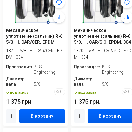
Механическое
Механическое
уплотнение (сальник) R-6
уплотнение (сальник) R-6
5/8, H, CAR/CER, EPDM,
5/8, H, CAR/SIC, EPDM, 304
304
13701_5/8__H__CAR/CER__EP
13701_5/8__H__CAR/SIC__EPD
DM__304
M__304
Производитель
BTS
Производитель
BTS
Engineering
Engineering
Диаметр
Диаметр
вала
5/8
вала
5/8
0
0
под заказ
под заказ
1 375 грн.
1 375 грн.
В корзину
В корзину