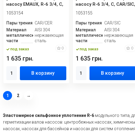
насосу EMAUX, R-6 3/4, C,
насосу R-6 3/4, C, CAR/SIC
CAR/CER, EPDM, 304
EPDM, 304
1053154
1053155
Пары трения
CAR/CER
Пары трения
CAR/SIC
Материал
AISI 304
Материал
AISI 304
металлической
нержавеющая
металлической
нержавеющая
части
сталь
части
сталь
0
0
под заказ
под заказ
1 635 грн.
1 635 грн.
В корзину
В корзину
1
2
→
Эластомерное сильфонное уплотнение R-6
модульного типа, д
герметизации валов насосов: центробежных насосах, химическ
насосах, насосах для бассейнов и насосах для систем отопления