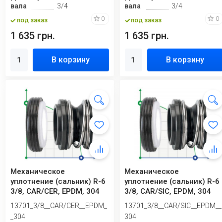
вала
3/4
вала
3/4
0
0
под заказ
под заказ
1 635 грн.
1 635 грн.
В корзину
В корзину
Механическое
Механическое
уплотнение (сальник) R-6
уплотнение (сальник) R-6
3/8, CAR/CER, EPDM, 304
3/8, CAR/SIC, EPDM, 304
13701_3/8__CAR/CER__EPDM_
13701_3/8__CAR/SIC__EPDM__
_304
304