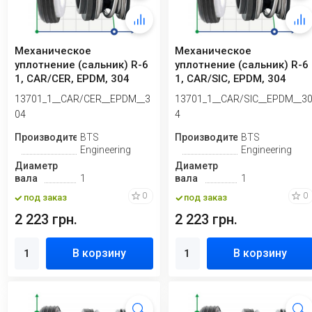
Механическое
Механическое
уплотнение (сальник) R-6
уплотнение (сальник) R-6
1, CAR/CER, EPDM, 304
1, CAR/SIC, EPDM, 304
13701_1__CAR/CER__EPDM__3
13701_1__CAR/SIC__EPDM__3
04
4
Производитель
BTS
Производитель
BTS
Engineering
Engineering
Диаметр
Диаметр
вала
1
вала
1
0
0
под заказ
под заказ
2 223 грн.
2 223 грн.
В корзину
В корзину