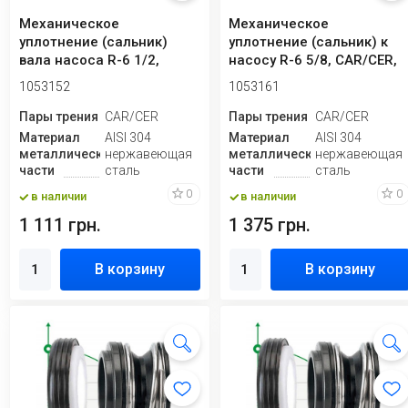
Механическое
Механическое
уплотнение (сальник)
уплотнение (сальник) к
вала насоса R-6 1/2,
насосу R-6 5/8, CAR/CER,
CAR/CER, NBR, 304
NBR, 304
1053152
1053161
Пары трения
CAR/CER
Пары трения
CAR/CER
Материал
AISI 304
Материал
AISI 304
металлической
нержавеющая
металлической
нержавеющая
части
сталь
части
сталь
0
0
в наличии
в наличии
1 111 грн.
1 375 грн.
В корзину
В корзину