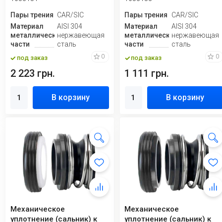
Пары трения
CAR/SIC
Пары трения
CAR/SIC
Материал
AISI 304
Материал
AISI 304
металлической
нержавеющая
металлической
нержавеющая
части
сталь
части
сталь
0
0
под заказ
под заказ
2 223 грн.
1 111 грн.
В корзину
В корзину
Механическое
Механическое
уплотнение (сальник) к
уплотнение (сальник) к