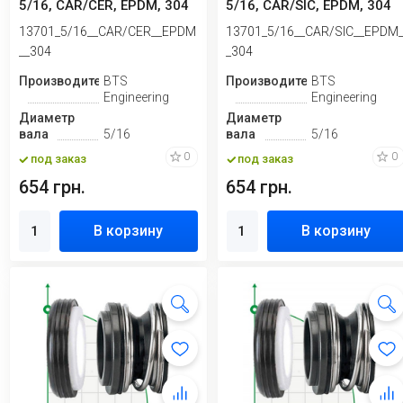
5/16, CAR/CER, EPDM, 304
5/16, CAR/SIC, EPDM, 304
13701_5/16__CAR/CER__EPDM
13701_5/16__CAR/SIC__EPDM
__304
_304
Производитель
BTS
Производитель
BTS
Engineering
Engineering
Диаметр
Диаметр
вала
5/16
вала
5/16
0
0
под заказ
под заказ
654 грн.
654 грн.
В корзину
В корзину