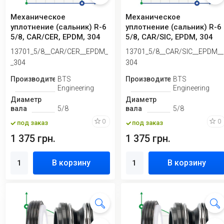
Механическое
Механическое
уплотнение (сальник) R-6
уплотнение (сальник) R-6
5/8, CAR/CER, EPDM, 304
5/8, CAR/SIC, EPDM, 304
13701_5/8__CAR/CER__EPDM_
13701_5/8__CAR/SIC__EPDM__
_304
304
Производитель
BTS
Производитель
BTS
Engineering
Engineering
Диаметр
Диаметр
вала
5/8
вала
5/8
0
0
под заказ
под заказ
1 375 грн.
1 375 грн.
В корзину
В корзину