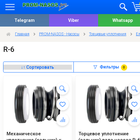
Telegram
Viber
Whatsapp
Главная
PROM-NASOS - Насосы
Торцевые уплотнения
Ел
R-6
Фильтры
0
Механическое
Торцевое уплотнение