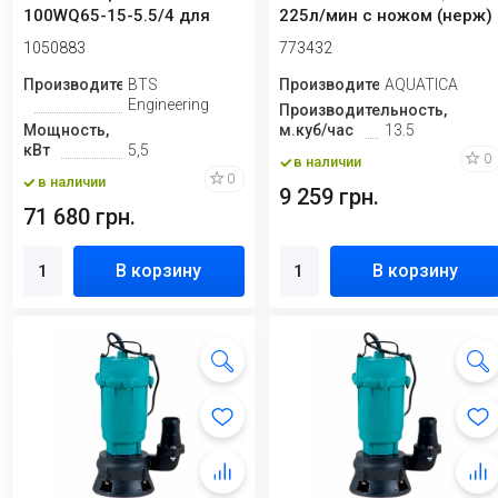
100WQ65-15-5.5/4 для
225л/мин с ножом (нерж)
откачки грунтовых вод
AQUATICA ...
1050883
773432
Производитель
BTS
Производитель
AQUATICA
Engineering
Производительность,
Мощность,
м.куб/час
13.5
кВт
5,5
0
в наличии
0
в наличии
9 259 грн.
71 680 грн.
В корзину
В корзину