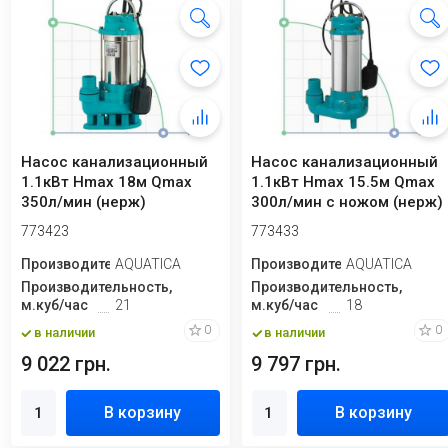
Насос канализационный
Насос канализационный
1.1кВт Hmax 18м Qmax
1.1кВт Hmax 15.5м Qmax
350л/мин (нерж)
300л/мин с ножом (нерж)
AQUATICA (773423)
AQUATICA...
773423
773433
Производитель
AQUATICA
Производитель
AQUATICA
Производительность,
Производительность,
м.куб/час
21
м.куб/час
18
0
0
в наличии
в наличии
9 022 грн.
9 797 грн.
В корзину
В корзину