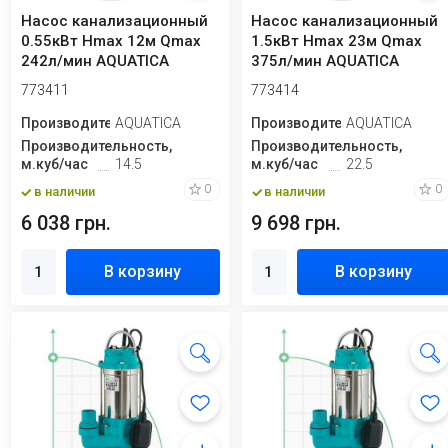
Насос канализационный
Насос канализационный
0.55кВт Hmax 12м Qmax
1.5кВт Hmax 23м Qmax
242л/мин AQUATICA
375л/мин AQUATICA
(773411)
(773414)
773411
773414
Производитель
AQUATICA
Производитель
AQUATICA
Производительность,
Производительность,
м.куб/час
14.5
м.куб/час
22.5
0
0
в наличии
в наличии
6 038 грн.
9 698 грн.
В корзину
В корзину