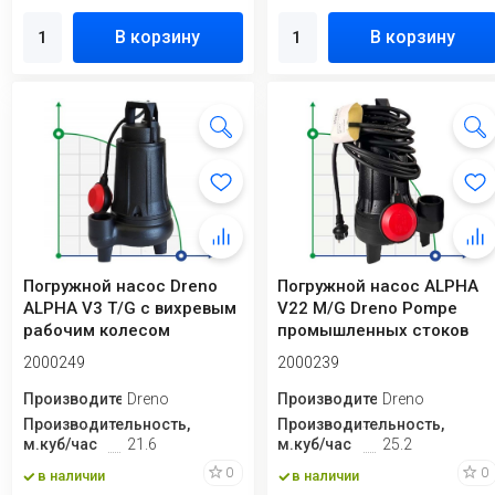
В корзину
В корзину
Погружной насос Dreno
Погружной насос ALPHA
ALPHA V3 T/G с вихревым
V22 M/G Dreno Pompe
рабочим колесом
промышленных стоков
2000249
2000239
Производитель
Dreno
Производитель
Dreno
Производительность,
Производительность,
м.куб/час
21.6
м.куб/час
25.2
0
0
в наличии
в наличии