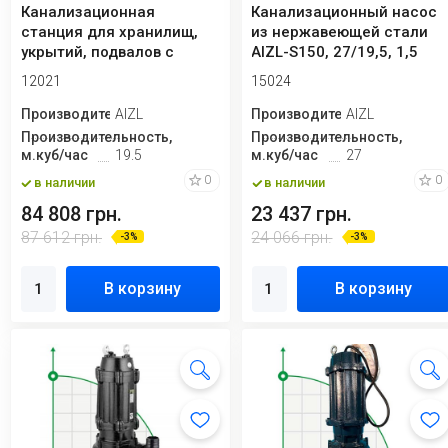
Канализационная
Канализационный насос
станция для хранилищ,
из нержавеющей стали
укрытий, подвалов с
AIZL-S150, 27/19,5, 1,5
режущим механизмом ...
кВт, 220V,...
12021
15024
Производитель
AIZL
Производитель
AIZL
Производительность,
Производительность,
м.куб/час
19.5
м.куб/час
27
0
0
в наличии
в наличии
84 808 грн.
23 437 грн.
87 612 грн.
24 066 грн.
-3%
-3%
В корзину
В корзину