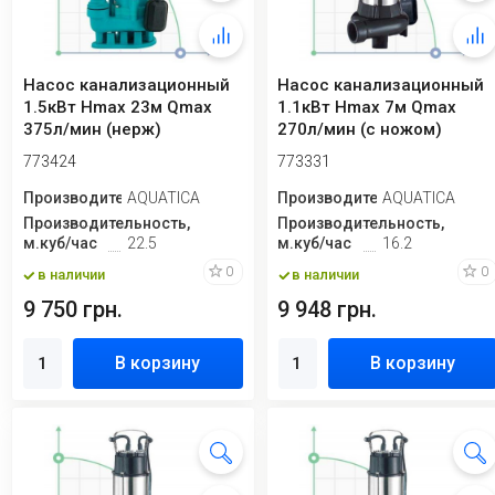
Насос канализационный
Насос канализационный
1.5кВт Hmax 23м Qmax
1.1кВт Hmax 7м Qmax
375л/мин (нерж)
270л/мин (с ножом)
AQUATICA (773424)
AQUATICA (773331)
773424
773331
Производитель
AQUATICA
Производитель
AQUATICA
Производительность,
Производительность,
м.куб/час
22.5
м.куб/час
16.2
0
0
в наличии
в наличии
9 750 грн.
9 948 грн.
В корзину
В корзину