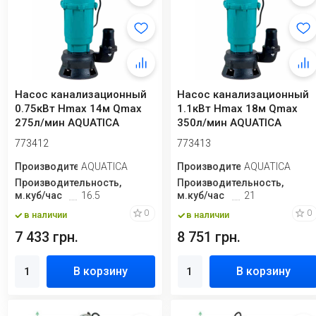
Насос канализационный
Насос канализационный
0.75кВт Hmax 14м Qmax
1.1кВт Hmax 18м Qmax
275л/мин AQUATICA
350л/мин AQUATICA
(773412)
(773413)
773412
773413
Производитель
AQUATICA
Производитель
AQUATICA
Производительность,
Производительность,
м.куб/час
16.5
м.куб/час
21
0
0
в наличии
в наличии
7 433 грн.
8 751 грн.
В корзину
В корзину