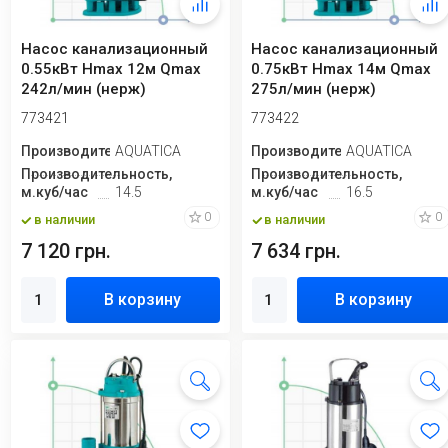
Насос канализационный
Насос канализационный
0.55кВт Hmax 12м Qmax
0.75кВт Hmax 14м Qmax
242л/мин (нерж)
275л/мин (нерж)
AQUATICA (773421)
AQUATICA (773422)
773421
773422
Производитель
AQUATICA
Производитель
AQUATICA
Производительность,
Производительность,
м.куб/час
14.5
м.куб/час
16.5
0
0
в наличии
в наличии
7 120 грн.
7 634 грн.
В корзину
В корзину