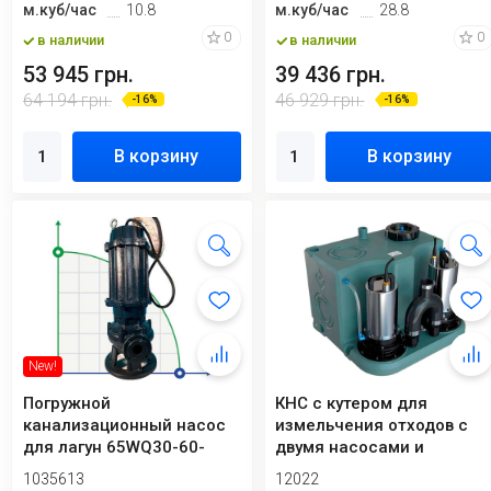
м.куб/час
10.8
м.куб/час
28.8
0
0
в наличии
в наличии
53 945 грн.
39 436 грн.
64 194 грн.
46 929 грн.
-16%
-16%
В корзину
В корзину
New!
Погружной
КНС с кутером для
канализационный насос
измельчения отходов с
для лагун 65WQ30-60-
двумя насосами и
15/2
пультом управления A...
1035613
12022