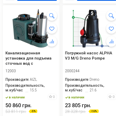
Канализационная
Погружной насос ALPHA
установка для подъема
V3 M/G Dreno Pompe
сточных вод с
измельчителем и пультом
12003
2000244
у...
Производитель
AIZL
Производитель
Dreno
Производительность,
Производительность,
м.куб/час
15.5
м.куб/час
21.6
0
0
в наличии
в наличии
50 860 грн.
23 805 грн.
53 811 грн.
28 328 грн.
-5%
-16%