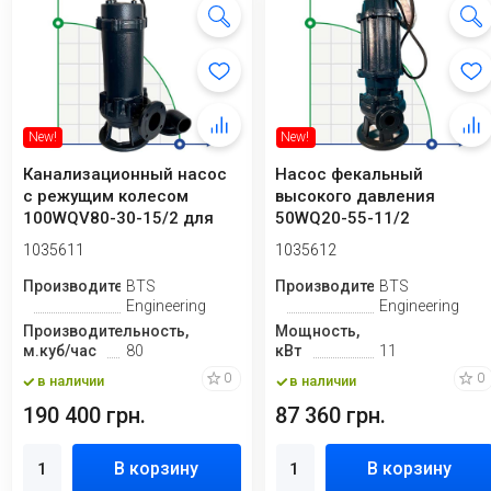
New!
New!
Канализационный насос
Насос фекальный
с режущим колесом
высокого давления
100WQV80-30-15/2 для
50WQ20-55-11/2
откачки паводков...
1035611
1035612
Производитель
BTS
Производитель
BTS
Engineering
Engineering
Производительность,
Мощность,
м.куб/час
80
кВт
11
0
0
в наличии
в наличии
190 400 грн.
87 360 грн.
В корзину
В корзину