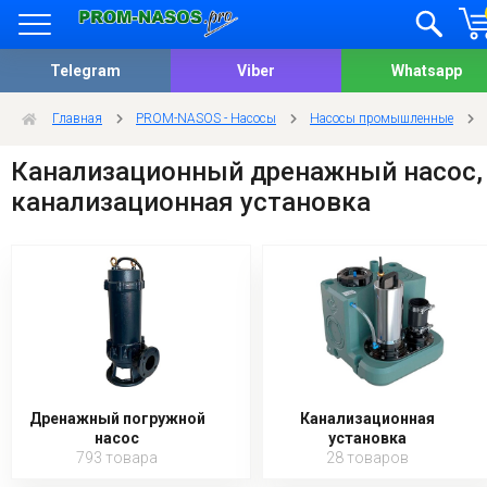
Telegram
Viber
Whatsapp
Главная
PROM-NASOS - Насосы
Насосы промышленные
Канализационный дренажный насос,
канализационная установка
Дренажный погружной
Канализационная
насос
установка
793 товара
28 товаров