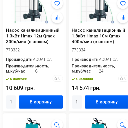
Насос канализационный
Насос канализационный
1.3кВт Hmax 12м Qmax
1.8кВт Hmax 10м Qmax
300л/мин (с ножом)
400л/мин (с ножом)
AQUATICA (773332)
AQUATICA (773334)
773332
773334
Производитель
AQUATICA
Производитель
AQUATICA
Производительность,
Производительность,
м.куб/час
18
м.куб/час
24
0
0
в наличии
в наличии
10 609 грн.
14 574 грн.
В корзину
В корзину