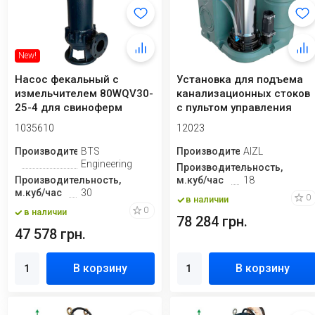
New!
Насос фекальный с
Установка для подъема
измельчителем 80WQV30-
канализационных стоков
25-4 для свиноферм
с пультом управления
AIZL-SC 110...
1035610
12023
Производитель
BTS
Производитель
AIZL
Engineering
Производительность,
Производительность,
м.куб/час
18
м.куб/час
30
0
в наличии
0
в наличии
78 284 грн.
47 578 грн.
В корзину
В корзину