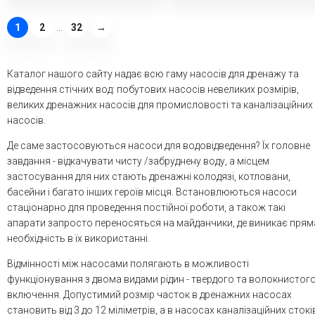
1
2
...
32
→
Каталог нашого сайту надає всю гаму насосів для дренажу та
відведення стічних вод: побутових насосів невеликих розмірів,
великих дренажних насосів для промисловості та каналізаційних
насосів.
Де саме застосовуються насоси для водовідведення? Їх головне
завдання - відкачувати чисту /забруднену воду, а місцем
застосування для них стають дренажні колодязі, котловани,
басейни і багато інших героїв місця. Встановлюються насоси
стаціонарно для проведення постійної роботи, а також такі
апарати запросто переносяться на майданчики, де виникає прям
необхідність в їх використанні.
Відмінності між насосами полягають в можливості
функціонування з двома видами рідин - твердого та волокнистог
включення. Допустимий розмір часток в дренажних насосах
становить від 3 до 12 міліметрів, а в насосах каналізаційних стокі