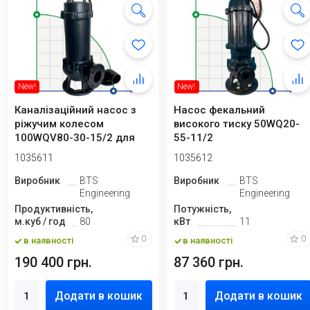
New!
New!
Каналізаційний насос з
Насос фекальний
ріжучим колесом
високого тиску 50WQ20-
100WQV80-30-15/2 для
55-11/2
відкачки паводков...
1035611
1035612
Виробник
BTS
Виробник
BTS
Engineering
Engineering
Продуктивність,
Потужність,
м.куб / год
80
кВт
11
0
0
в наявності
в наявності
190 400 грн.
87 360 грн.
Додати в кошик
Додати в кошик