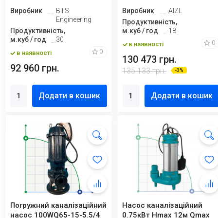
Виробник
BTS
Виробник
AIZL
Engineering
Продуктивність,
Продуктивність,
м.куб / год
18
м.куб / год
30
0
в наявності
0
в наявності
130 473 грн.
92 960 грн.
135 133 грн.
-3%
Додати в кошик
Додати в кошик
Погружний каналізаційний
Насос каналізаційний
насос 100WQ65-15-5.5/4
0.75кВт Hmax 12м Qmax