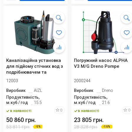
Каналізаційна установка
Погружний насос ALPHA
для підйому стічних вод з
V3 M/G Dreno Pompe
подрібнювачем та
пультом ке...
12003
2000244
Виробник
AIZL
Виробник
Dreno
Продуктивність,
Продуктивність,
м.куб / год
15.5
м.куб / год
21.6
0
0
в наявності
в наявності
50 860 грн.
23 805 грн.
53 811 грн.
28 328 грн.
-5%
-16%