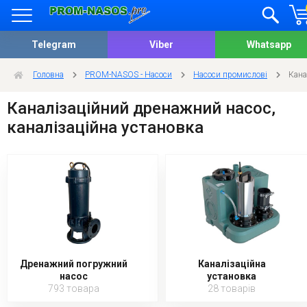
Telegram
Viber
Whatsapp
Головна
PROM-NASOS - Насоси
Насоси промислові
Кана
Каналізаційний дренажний насос,
каналізаційна установка
Дренажний погружний
Каналізаційна
насос
установка
793 товара
28 товарів