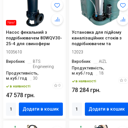
New!
Насос фекальний з
Установка для підйому
подрібнювачем 80WQV30-
каналізаційних стоків з
25-4 для свиноферм
подрібнювачем та
пультом управл...
1035610
12023
Виробник
BTS
Виробник
AIZL
Engineering
Продуктивність,
Продуктивність,
м.куб / год
18
м.куб / год
30
0
в наявності
0
в наявності
78 284 грн.
47 578 грн.
Додати в кошик
Додати в кошик