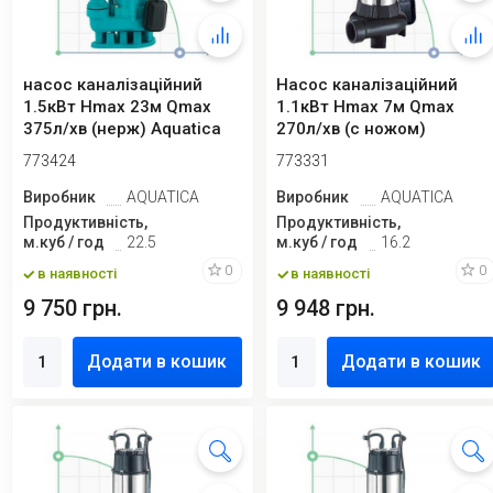
насос каналізаційний
Насос каналізаційний
1.5кВт Hmax 23м Qmax
1.1кВт Hmax 7м Qmax
375л/хв (нерж) Aquatica
270л/хв (с ножом)
773424
773331
Виробник
AQUATICA
Виробник
AQUATICA
Продуктивність,
Продуктивність,
м.куб / год
22.5
м.куб / год
16.2
0
0
в наявності
в наявності
9 750 грн.
9 948 грн.
Додати в кошик
Додати в кошик