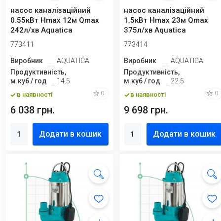
насос каналізаційний
насос каналізаційний
0.55кВт Hmax 12м Qmax
1.5кВт Hmax 23м Qmax
242л/хв Aquatica
375л/хв Aquatica
773411
773414
Виробник
AQUATICA
Виробник
AQUATICA
Продуктивність,
Продуктивність,
м.куб / год
14.5
м.куб / год
22.5
0
0
в наявності
в наявності
6 038 грн.
9 698 грн.
Додати в кошик
Додати в кошик