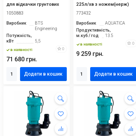
для відкачки грунтових
225л/хв з ножем(нерж)
вод
1050883
773432
Виробник
BTS
Виробник
AQUATICA
Engineering
Продуктивність,
Потужність,
м.куб / год
13.5
кВт
5,5
0
в наявності
0
в наявності
9 259 грн.
71 680 грн.
Додати в кошик
Додати в кошик