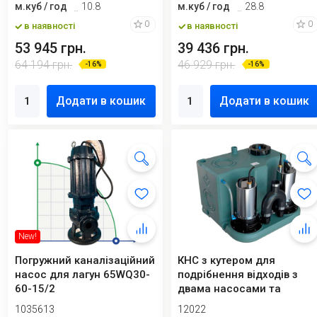
м.куб / год
10.8
м.куб / год
28.8
0
0
в наявності
в наявності
53 945 грн.
39 436 грн.
64 194 грн.
46 929 грн.
-16%
-16%
Додати в кошик
Додати в кошик
New!
Погружний каналізаційний
КНС з кутером для
насос для лагун 65WQ30-
подрібнення відходів з
60-15/2
двама насосами та
пультом керування ...
1035613
12022