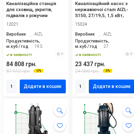
Каналізаційна станція
Каналізаційний насос з
для сховищ, укритів,
нержавіючої сталі AIZL-
підвалів з ріжучим
S150, 27/19,5, 1,5 кВт,
механізмом та п...
220V, 2...
12021
15024
Виробник
AIZL
Виробник
AIZL
Продуктивність,
Продуктивність,
м.куб / год
19.5
м.куб / год
27
0
0
в наявності
в наявності
84 808 грн.
23 437 грн.
87 612 грн.
24 066 грн.
-3%
-3%
Додати в кошик
Додати в кошик