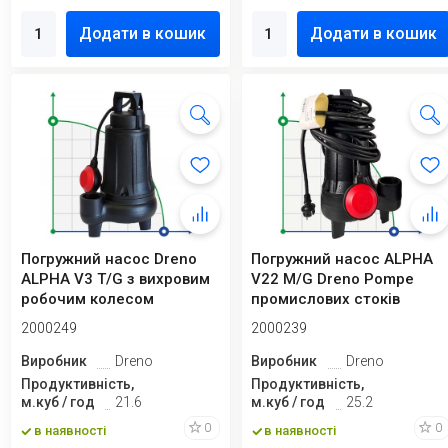
Додати в кошик
Додати в кошик
Погружний насос Dreno
Погружний насос ALPHA
ALPHA V3 T/G з вихровим
V22 M/G Dreno Pompe
робочим колесом
промислових стоків
2000249
2000239
Виробник
Dreno
Виробник
Dreno
Продуктивність,
Продуктивність,
м.куб / год
21.6
м.куб / год
25.2
0
0
в наявності
в наявності