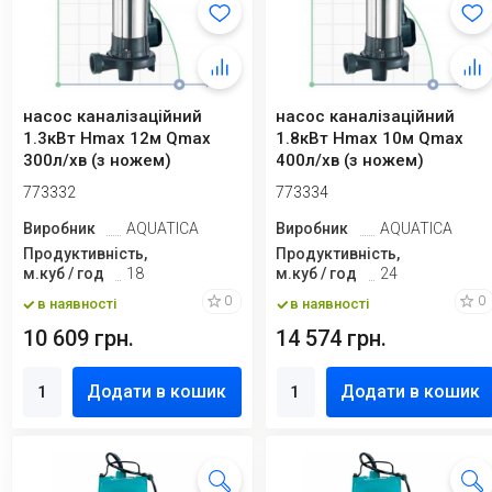
насос каналізаційний
насос каналізаційний
1.3кВт Hmax 12м Qmax
1.8кВт Hmax 10м Qmax
300л/хв (з ножем)
400л/хв (з ножем)
Aquatica
Aquatica
773332
773334
Виробник
AQUATICA
Виробник
AQUATICA
Продуктивність,
Продуктивність,
м.куб / год
18
м.куб / год
24
0
0
в наявності
в наявності
10 609 грн.
14 574 грн.
Додати в кошик
Додати в кошик