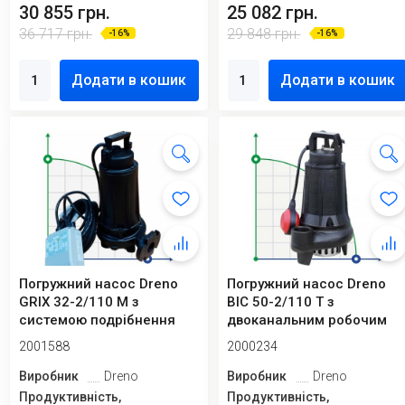
30 855 грн.
25 082 грн.
36 717 грн.
29 848 грн.
-16%
-16%
Додати в кошик
Додати в кошик
Погружний насос Dreno
Погружний насос Dreno
GRIX 32-2/110 M з
BIC 50-2/110 T з
системою подрібнення
двоканальним робочим
колесом
2001588
2000234
Виробник
Dreno
Виробник
Dreno
Продуктивність,
Продуктивність,