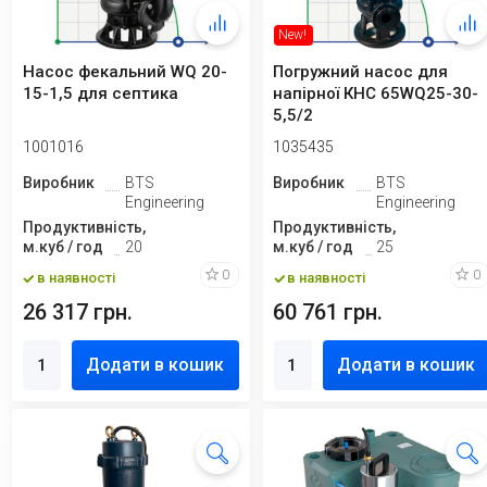
New!
Насос фекальний WQ 20-
Погружний насос для
15-1,5 для септика
напірної КНС 65WQ25-30-
5,5/2
1001016
1035435
Виробник
BTS
Виробник
BTS
Engineering
Engineering
Продуктивність,
Продуктивність,
м.куб / год
20
м.куб / год
25
0
0
в наявності
в наявності
26 317 грн.
60 761 грн.
Додати в кошик
Додати в кошик