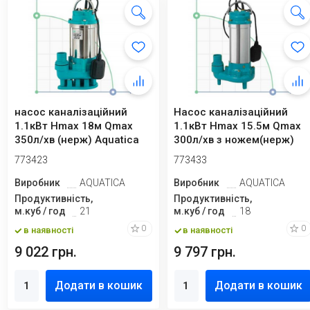
насос каналізаційний
Насос каналізаційний
1.1кВт Hmax 18м Qmax
1.1кВт Hmax 15.5м Qmax
350л/хв (нерж) Aquatica
300л/хв з ножем(нерж)
773423
773433
Виробник
AQUATICA
Виробник
AQUATICA
Продуктивність,
Продуктивність,
м.куб / год
21
м.куб / год
18
0
0
в наявності
в наявності
9 022 грн.
9 797 грн.
Додати в кошик
Додати в кошик