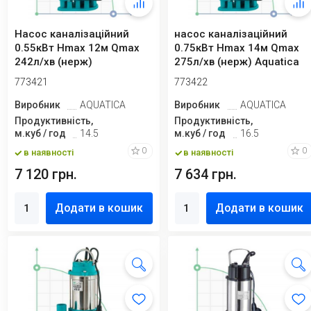
Насос каналізаційний
насос каналізаційний
0.55кВт Hmax 12м Qmax
0.75кВт Hmax 14м Qmax
242л/хв (нерж)
275л/хв (нерж) Aquatica
773421
773422
Виробник
AQUATICA
Виробник
AQUATICA
Продуктивність,
Продуктивність,
м.куб / год
14.5
м.куб / год
16.5
0
0
в наявності
в наявності
7 120 грн.
7 634 грн.
Додати в кошик
Додати в кошик