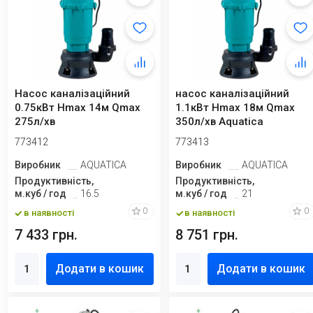
Насос каналізаційний
насос каналізаційний
0.75кВт Hmax 14м Qmax
1.1кВт Hmax 18м Qmax
275л/хв
350л/хв Aquatica
773412
773413
Виробник
AQUATICA
Виробник
AQUATICA
Продуктивність,
Продуктивність,
м.куб / год
16.5
м.куб / год
21
0
0
в наявності
в наявності
7 433 грн.
8 751 грн.
Додати в кошик
Додати в кошик