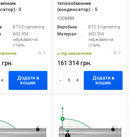
бмінник
теплообмінник
сатор)- 3
(конденсатор) - 5
1008489
к
BTS Engineering
Виробник
BTS Engineering
л
AISI 304
Матеріал
AISI 304
нержавіюча
нержавіюча
сталь
сталь
0
0
мовлення
під замовлення
 грн.
161 314 грн.
Додати в
Додати в
+
-
+
кошик
кошик