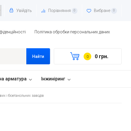
Увійдіть
Порівняння
Вибране
0
0
фіденційності
Політика обробки персональних даних
0 грн.
Найти
0
на арматура
Інжиніринг
их і біоетанольних заводів