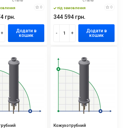
0
0
мовлення
під замовлення
4 грн.
344 594 грн.
Додати в
Додати в
+
-
+
кошик
кошик
трубний
Кожухотрубний