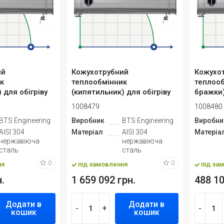
ий
Кожухотрубний
Кожухо
к
теплообмінник
теплооб
 для обігріву
(кипятильник) для обігріву
бражки
колон-63
1008479
1008480
BTS Engineering
Виробник
BTS Engineering
Виробни
AISI 304
Матеріал
AISI 304
Матеріа
нержавіюча
нержавіюча
сталь
сталь
0
0
ня
під замовлення
під за
.
1 659 092 грн.
488 10
Додати в
Додати в
-
+
-
кошик
кошик