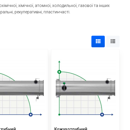
ічної, хімічної, атомної, холодильної, газової та інших
альні, рекуперативні, пластинчасті.
трубний
Кожухотрубний