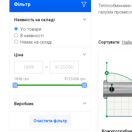
Фільтр
Теплообмінники з
галузях промисло
Наявність на складі
Усі товари
В наявності
Немає на складі
Сортувати:
Найм
Ціна
—
1898 грн.
9125006 грн.
Виробник
Очистити фільтр
Кожухотрубн