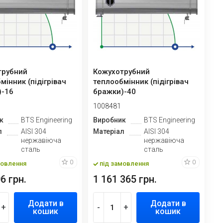
трубний
Кожухотрубний
мінник (підігрівач
теплообмінник (підігрівач
)-16
бражки)-40
1008481
к
BTS Engineering
Виробник
BTS Engineering
л
AISI 304
Матеріал
AISI 304
нержавіюча
нержавіюча
сталь
сталь
0
0
мовлення
під замовлення
6 грн.
1 161 365 грн.
Додати в
Додати в
+
-
+
кошик
кошик