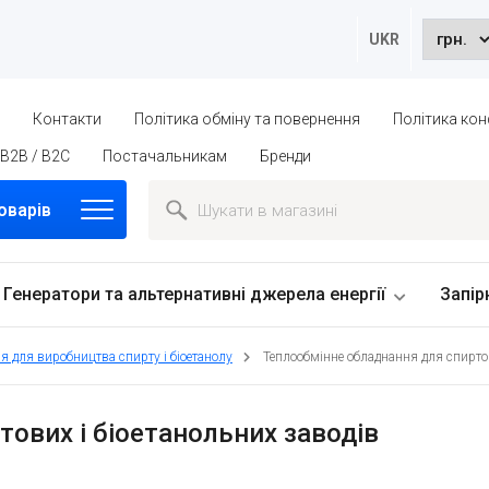
UKR
ю
Контакти
Політика обміну та повернення
Політика кон
B2B / B2C
Постачальникам
Бренди
оварів
Генератори та альтернативні джерела енергії
Запір
я для виробництва спирту і біоетанолу
Теплообмінне обладнання для спиртов
ових і біоетанольних заводів