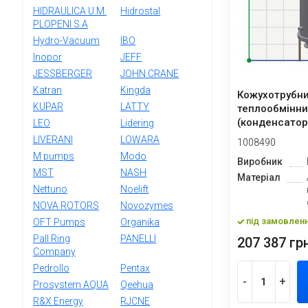
HIDRAULICA U.M.
Hidrostal
PLOPENI S.A
Hydro-Vacuum
IBO
Inopor
JEFF
JESSBERGER
JOHN CRANE
Katran
Kingda
Кожухотрубн
KUPAR
LATTY
теплообмінни
(конденсатор
LEO
Lidering
LIVERANI
LOWARA
1008490
M pumps
Modo
Виробник
MST
NASH
Матеріал
Nettuno
Noelift
NOVA ROTORS
Novozymes
під замовлен
OFT Pumps
Organika
Pall Ring
PANELLI
207 387 грн
Company
Pedrollo
Pentax
-
+
Prosystem AQUA
Qeehua
R&X Energy
RJCNE