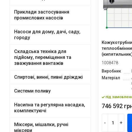
Приклади застосування
промислових насосів
Насоси для дому, дачі, саду,
городу
Кожухотрубн
теплообмінни
Складська техніка для
(кипятильник)
підйому, переміщення та
колон-40
зважування вантажів
1008478
Виробник
Спиртові, винні, пивні дріжджі
Матеріал
Системи поливу
під замовлен
Насипна та регулярна насадка,
746 592 грн
комплектуючі
-
+
Міксери, мішалки, ручні
міксери