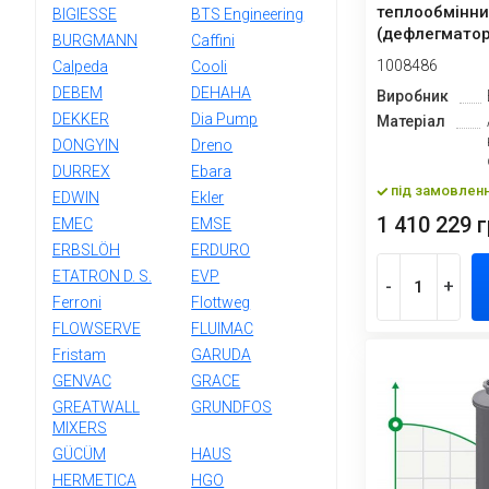
теплообмінни
BIGIESSE
BTS Engineering
(дефлегматор
BURGMANN
Caffini
1008486
Calpeda
Cooli
DEBEM
DEHAHA
Виробник
DEKKER
Dia Pump
Матеріал
DONGYIN
Dreno
DURREX
Ebara
під замовлен
EDWIN
Ekler
1 410 229 г
EMEC
EMSE
ERBSLÖH
ERDURO
ETATRON D. S.
EVP
-
+
Ferroni
Flottweg
FLOWSERVE
FLUIMAC
Fristam
GARUDA
GENVAC
GRACE
GREATWALL
GRUNDFOS
MIXERS
GÜCÜM
HAUS
HERMETICA
HGO