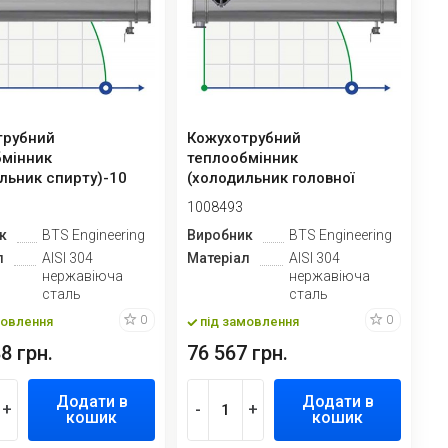
трубний
Кожухотрубний
бмінник
теплообмінник
льник спирту)-10
(холодильник головної
фракції етилового спирту)-2
1008493
к
BTS Engineering
Виробник
BTS Engineering
л
AISI 304
Матеріал
AISI 304
нержавіюча
нержавіюча
сталь
сталь
0
0
мовлення
під замовлення
8 грн.
76 567 грн.
Додати в
Додати в
+
-
+
кошик
кошик