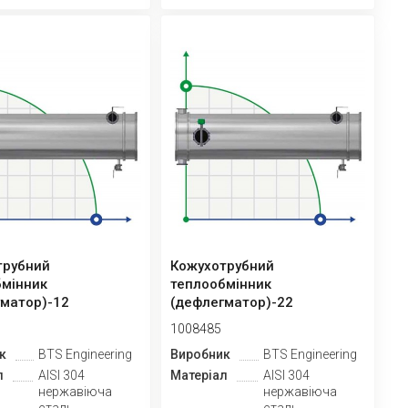
трубний
Кожухотрубний
бмінник
теплообмінник
гматор)-12
(дефлегматор)-22
1008485
к
BTS Engineering
Виробник
BTS Engineering
л
AISI 304
Матеріал
AISI 304
нержавіюча
нержавіюча
сталь
сталь