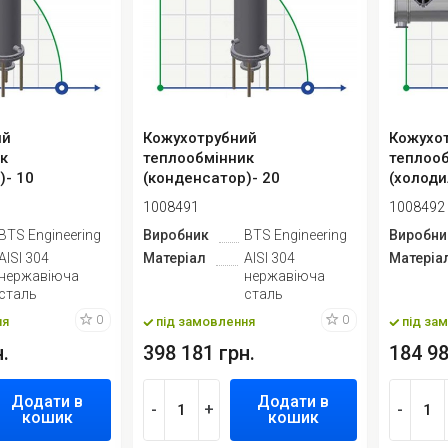
ий
Кожухотрубний
Кожухо
к
теплообмінник
теплоо
)- 10
(конденсатор)- 20
(холоди
1008491
1008492
BTS Engineering
Виробник
BTS Engineering
Виробни
AISI 304
Матеріал
AISI 304
Матеріа
нержавіюча
нержавіюча
сталь
сталь
0
0
ня
під замовлення
під за
.
398 181 грн.
184 98
Додати в
Додати в
-
+
-
кошик
кошик