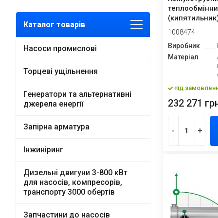
теплообмінни
(кипятильник)
Каталог товарів
колон-10
1008474
Виробник
Насоси промислові
Матеріал
Торцеві ущільнення
під замовлен
Генератори та альтернативні
232 271 грн
джерела енергії
Запірна арматура
-
+
Інжиніринг
Дизельні двигуни 3-800 кВт
для насосів, компресорів,
транспорту 3000 обертів
Запчастини до насосів