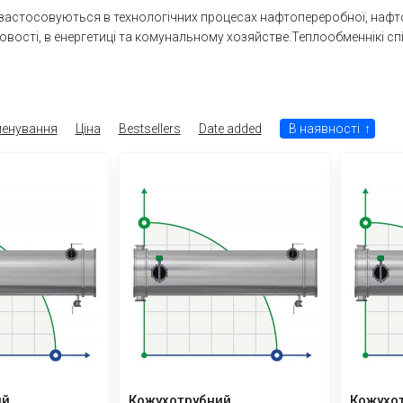
астосовуються в технологічних процесах нафтопереробної, нафтохім
вості, в енергетиці та комунальному хозяйстве.Теплообменнікі спір
енування
Ціна
Bestsellers
Date added
В наявності
↑
ий
Кожухотрубний
Кожухо