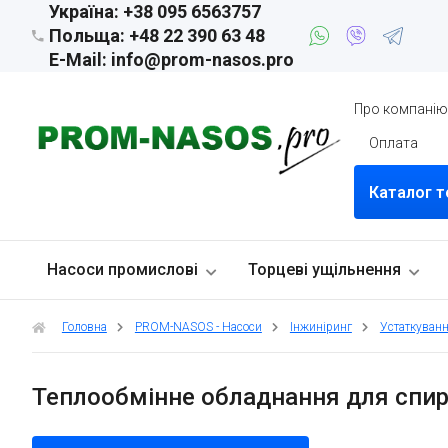
Україна: +38 095 6563757
Польща: +48 22 390 63 48
E-Mail: info@prom-nasos.pro
Про компані
Оплата
Каталог т
Насоси промислові
Торцеві ущільнення
Головна
PROM-NASOS - Насоси
Інжиніринг
Устаткуванн
Теплообмінне обладнання для спирт