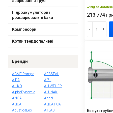
зварювання труб
під замовлен
Гідроакумулятори і
213 774 грн
розширювальні баки
-
+
Компресори
Котли твердопаливні
Бренди
ACME Pompe
AESSEAL
AIDA
AIZL
AL-KO
ALLWEILER
AlphaDynamic
ALUNAK
ANGA
Angel
AQUA
AQUATICA
AquaticaLeo
ATLAS
Кожухотрубн