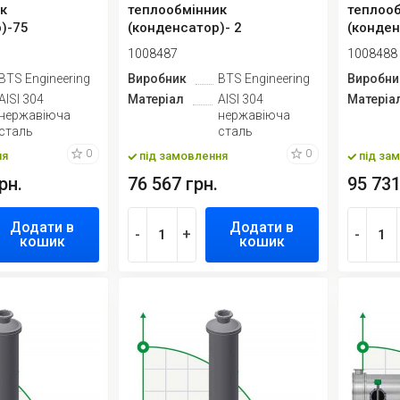
к
теплообмінник
теплоо
)-75
(конденсатор)- 2
(конден
1008487
1008488
BTS Engineering
Виробник
BTS Engineering
Виробни
AISI 304
Матеріал
AISI 304
Матеріа
нержавіюча
нержавіюча
сталь
сталь
0
0
ня
під замовлення
під за
рн.
76 567 грн.
95 731
Додати в
Додати в
-
+
-
кошик
кошик