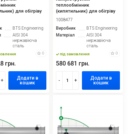
бмінник
теплообмінник
льник) для обігріву
(кипятильник) для обігріву
20
колон-30
1008477
к
BTS Engineering
Виробник
BTS Engineering
л
AISI 304
Матеріал
AISI 304
нержавіюча
нержавіюча
сталь
сталь
0
0
мовлення
під замовлення
8 грн.
580 681 грн.
Додати в
Додати в
+
-
+
кошик
кошик