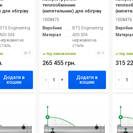
к
теплообмінник
теплоо
 для обігріву
(кипятильник) для обігріву
(кипяти
колон-15
колон-
1008475
1008476
BTS Engineering
Виробник
BTS Engineering
Виробни
AISI 304
Матеріал
AISI 304
Матеріа
нержавіюча
нержавіюча
сталь
сталь
0
0
ня
під замовлення
під за
.
265 455 грн.
315 22
Додати в
Додати в
-
+
-
кошик
кошик