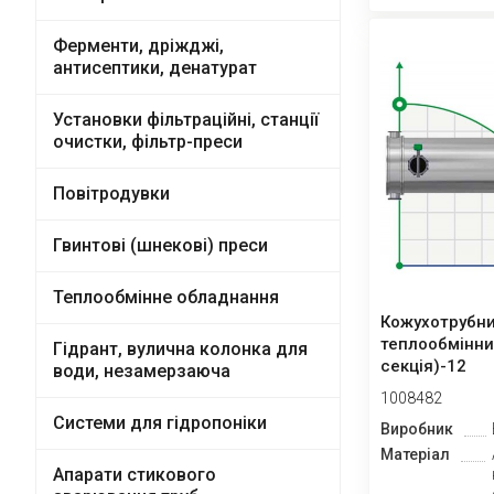
Ферменти, дріжджі,
антисептики, денатурат
Установки фільтраційні, станції
очистки, фільтр-преси
Повітродувки
Гвинтові (шнекові) преси
Теплообмінне обладнання
Кожухотрубн
теплообмінни
Гідрант, вулична колонка для
секція)-12
води, незамерзаюча
1008482
Системи для гідропоніки
Виробник
Матеріал
Апарати стикового