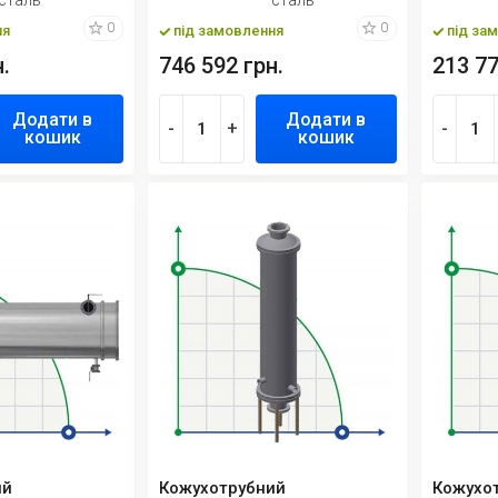
0
0
ня
під замовлення
під за
.
746 592 грн.
213 77
Додати в
Додати в
-
+
-
кошик
кошик
ий
Кожухотрубний
Кожухо