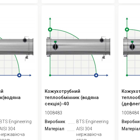
ий
Кожухотрубний
Кожухо
к(водяна
теплообмінник (водяна
теплоо
секція)-40
(дефле
1008483
1008484
BTS Engineering
Виробник
BTS Engineering
Виробни
AISI 304
Матеріал
AISI 304
Матеріа
нержавіюча
нержавіюча
сталь
сталь