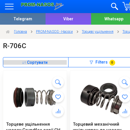
Telegram
Viber
Whatsapp
Головна
PROM-NASOS - Насоси
Торцеві ущільнення
Торц
R-706C
Filters
0
Торцеве ущільнення
Торцевий механічний