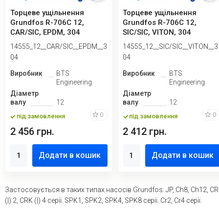
Торцеве ущільнення
Торцеве ущільнення
Grundfos R-706C 12,
Grundfos R-706C 12,
CAR/SIC, EPDM, 304
SIC/SIC, VITON, 304
14555_12__CAR/SIC__EPDM__3
14555_12__SIC/SIC__VITON__3
04
04
Виробник
BTS
Виробник
BTS
Engineering
Engineering
Діаметр
Діаметр
валу
12
валу
12
0
0
під замовлення
під замовлення
2 456 грн.
2 412 грн.
Додати в кошик
Додати в кошик
Застосовується в таких типах насосів Grundfos: JP, Ch8, Ch12, C
(|) 2, CRK (|) 4 серії. SPK1, SPK2, SPK4, SPK8 серії. Cr2, Cr4 серії.