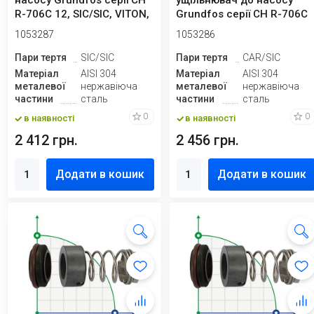
насосу Grundfos серії CH
ущільнювач до насосу
R-706C 12, SIC/SIC, VITON,
Grundfos серії CH R-706C
304 ти...
12, CAR/SIC...
1053287
1053286
Пари тертя
SIC/SIC
Пари тертя
CAR/SIC
Матеріал
AISI 304
Матеріал
AISI 304
металевої
нержавіюча
металевої
нержавіюча
частини
сталь
частини
сталь
0
0
в наявності
в наявності
2 412 грн.
2 456 грн.
Додати в кошик
Додати в кошик