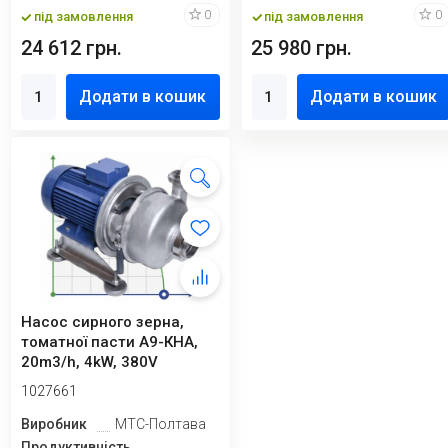
0
0
під замовлення
під замовлення
24 612 грн.
25 980 грн.
Додати в кошик
Додати в кошик
Насос сирного зерна,
томатної пасти А9-КНА,
20m3/h, 4kW, 380V
1027661
Виробник
МТС-Полтава
Продуктивність,