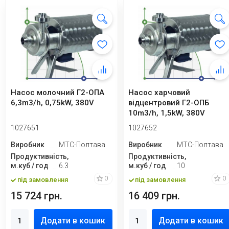
Насос молочний Г2-ОПА
Насос харчовий
6,3m3/h, 0,75kW, 380V
відцентровий Г2-ОПБ
10m3/h, 1,5kW, 380V
1027651
1027652
Виробник
МТС-Полтава
Виробник
МТС-Полтава
Продуктивність,
Продуктивність,
м.куб / год
6.3
м.куб / год
10
0
0
під замовлення
під замовлення
15 724 грн.
16 409 грн.
Додати в кошик
Додати в кошик