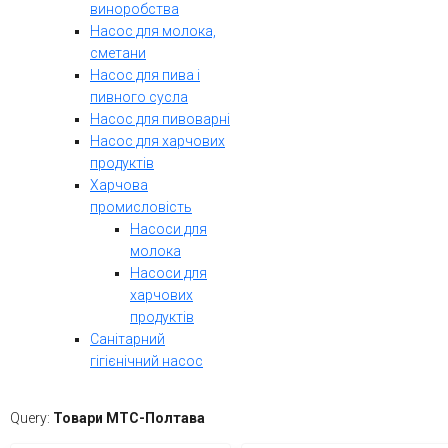
виноробства
Насос для молока,
сметани
Насос для пива і
пивного сусла
Насос для пивоварні
Насос для харчових
продуктів
Харчова
промисловість
Насоси для
молока
Насоси для
харчових
продуктів
Санітарний
гігієнічний насос
Query:
Товари МТС-Полтава