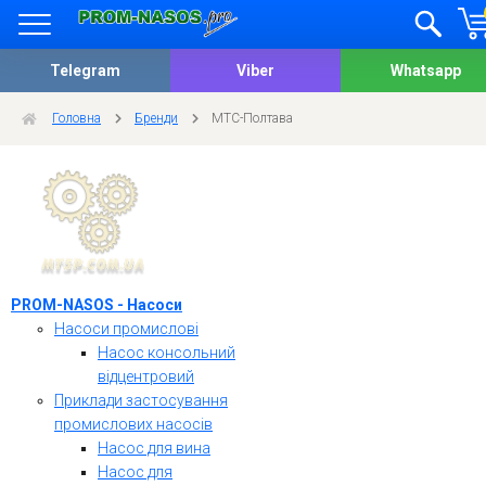
Telegram
Viber
Whatsapp
Головна
Бренди
МТС-Полтава
PROM-NASOS - Насоси
Насоси промислові
Насос консольний
відцентровий
Приклади застосування
промислових насосів
Насос для вина
Насос для