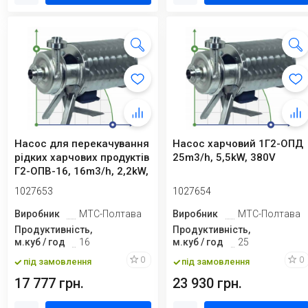
Насос для перекачування
Насос харчовий 1Г2-ОПД
рідких харчових продуктів
25m3/h, 5,5kW, 380V
Г2-ОПВ-16, 16m3/h, 2,2kW,
...
1027653
1027654
Виробник
МТС-Полтава
Виробник
МТС-Полтава
Продуктивність,
Продуктивність,
м.куб / год
16
м.куб / год
25
0
0
під замовлення
під замовлення
17 777 грн.
23 930 грн.