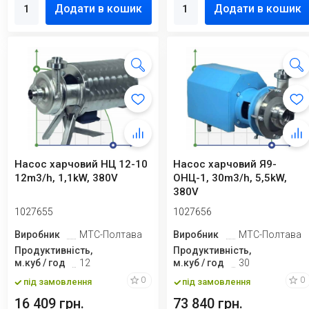
Додати в кошик
Додати в кошик
Насос харчовий НЦ 12-10
Насос харчовий Я9-
12m3/h, 1,1kW, 380V
ОНЦ-1, 30m3/h, 5,5kW,
380V
1027655
1027656
Виробник
МТС-Полтава
Виробник
МТС-Полтава
Продуктивність,
Продуктивність,
м.куб / год
12
м.куб / год
30
0
0
під замовлення
під замовлення
16 409 грн.
73 840 грн.