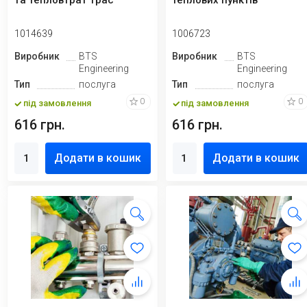
та тепловтрат трас
теплових пунктів
1014639
1006723
Виробник
BTS
Виробник
BTS
Engineering
Engineering
Тип
послуга
Тип
послуга
0
0
під замовлення
під замовлення
616 грн.
616 грн.
Додати в кошик
Додати в кошик