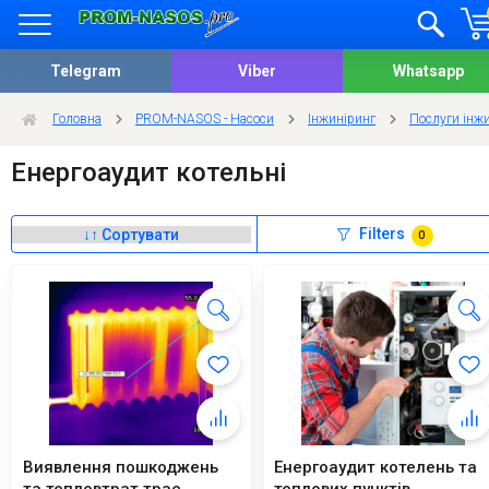
Telegram
Viber
Whatsapp
Головна
PROM-NASOS - Насоси
Інжиніринг
Послуги інж
Енергоаудит котельні
Filters
0
Виявлення пошкоджень
Енергоаудит котелень та