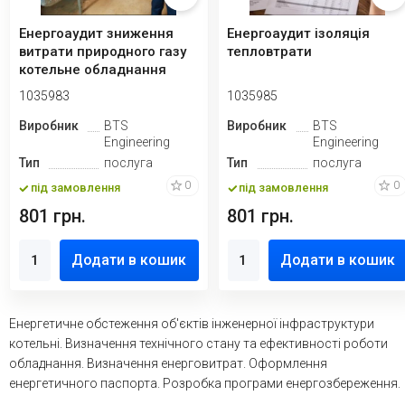
Енергоаудит зниження
Енергоаудит ізоляція
витрати природного газу
тепловтрати
котельне обладнання
1035983
1035985
Виробник
BTS
Виробник
BTS
Engineering
Engineering
Тип
послуга
Тип
послуга
0
0
під замовлення
під замовлення
801 грн.
801 грн.
Додати в кошик
Додати в кошик
Енергетичне обстеження об'єктів інженерної інфраструктури
котельні. Визначення технічного стану та ефективності роботи
обладнання. Визначення енерговитрат. Оформлення
енергетичного паспорта. Розробка програми енергозбереження.