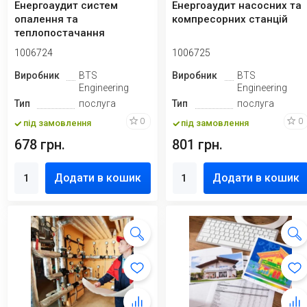
Енергоаудит систем
Енергоаудит насосних та
опалення та
компресорних станцій
теплопостачання
1006724
1006725
Виробник
BTS
Виробник
BTS
Engineering
Engineering
Тип
послуга
Тип
послуга
0
0
під замовлення
під замовлення
678 грн.
801 грн.
Додати в кошик
Додати в кошик