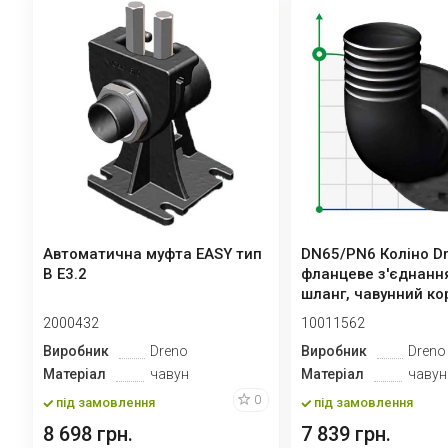
Автоматична муфта EASY тип
DN65/PN6 Коліно Dr
В E3.2
фланцеве з'єднання
шланг, чавунний к
2000432
10011562
Виробник
Dreno
Виробник
Dreno
Матеріал
чавун
Матеріал
чавун
0
під замовлення
під замовлення
8 698 грн.
7 839 грн.