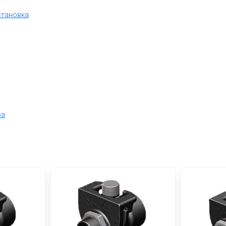
становка
ва