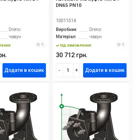
DN65 PN10
10011514
Dreno
Виробник
Dreno
чавун
Матеріал
чавун
0
0
лення
під замовлення
рн.
30 712 грн.
Додати в кошик
-
+
Додати в кошик