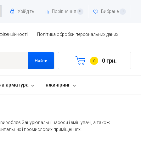
Увійдіть
Порівняння
Вибране
0
0
фіденційності
Політика обробки персональних даних
0 грн.
Найти
0
на арматура
Інжиніринг
 виробляє Занурювальні насоси і змішувачі, а також
іципальних і промислових приміщеннях.