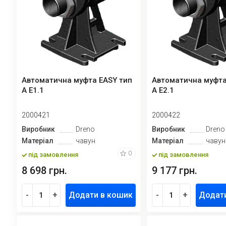
Автоматична муфта EASY тип
Автоматична муфта
А E1.1
А E2.1
2000421
2000422
Виробник
Dreno
Виробник
Dreno
Матеріал
чавун
Матеріал
чавун
0
під замовлення
під замовлення
8 698 грн.
9 177 грн.
-
+
Додати в кошик
-
+
Додат