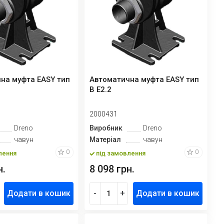
на муфта EASY тип
Автоматична муфта EASY тип
В E2.2
2000431
Dreno
Виробник
Dreno
чавун
Матеріал
чавун
0
0
лення
під замовлення
н.
8 098 грн.
Додати в кошик
-
+
Додати в кошик