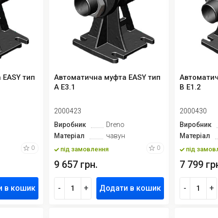
 EASY тип
Автоматична муфта EASY тип
Автоматич
А E3.1
В E1.2
2000423
2000430
Виробник
Dreno
Виробник
Матеріал
чавун
Матеріал
0
0
під замовлення
під замов
9 657 грн.
7 799 гр
и в кошик
-
+
Додати в кошик
-
+