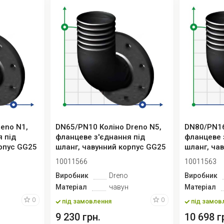
eno N1,
DN65/PN10 Коліно Dreno N5,
DN80/PN16
 під
фланцеве з'єднання під
фланцеве 
орпус GG25
шланг, чавунний корпус GG25
шланг, ча
10011566
10011563
Виробник
Dreno
Виробник
Матеріал
чавун
Матеріал
0
0
під замовлення
під замов
9 230 грн.
10 698 г