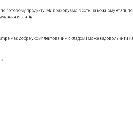
и по готовому продукту. Ми враховуємо якість на кожному етапі, п
вування клієнтів.
ompe має добре укомплектованим складом і може задовольнити навіт
ю: