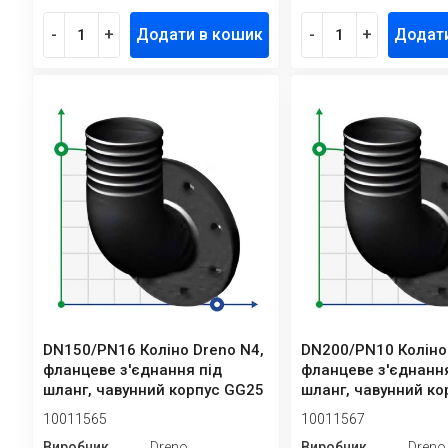
-
+
Додати в кошик
-
+
Додат
DN150/PN16 Коліно Dreno N4,
DN200/PN10 Коліно
фланцеве з'єднання під
фланцеве з'єднання
шланг, чавунний корпус GG25
шланг, чавунний к
10011565
10011567
Виробник
Dreno
Виробник
Dreno