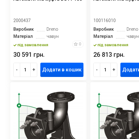
2000437
100116010
Виробник
Dreno
Виробник
Dreno
Матеріал
чавун
Матеріал
чавун
0
під замовлення
під замовлення
30 591 грн.
26 813 грн.
-
+
Додати в кошик
-
+
Додат