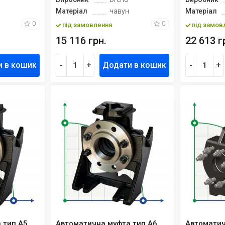
Матеріал
чавун
Матеріал
0
0
під замовлення
під замов
15 116 грн.
22 613 г
и в кошик
-
+
Додати в кошик
-
+
 тип A5
Автоматична муфта тип A6
Автоматич