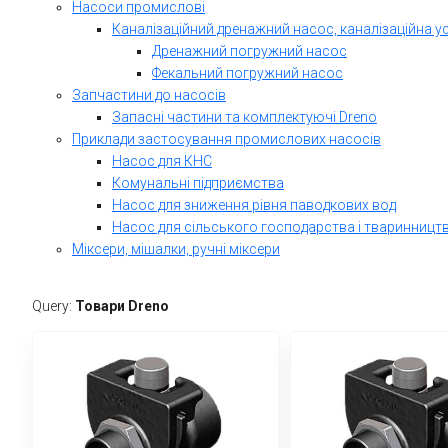
Насоси промислові
Каналізаційний дренажний насос, каналізаційна у
Дренажний погружний насос
Фекальний погружний насос
Запчастини до насосів
Запасні частини та комплектуючі Dreno
Приклади застосування промислових насосів
Насос для КНС
Комунальні підприємства
Насос для зниження рівня паводкових вод
Насос для сільського господарства і тваринницт
Міксери, мішалки, ручні міксери
Query:
Товари Dreno