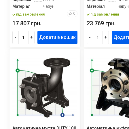
Матеріал
чавун
Матеріал
чавун
0
під замовлення
під замовлення
17 807 грн.
23 769 грн.
-
+
Додати в кошик
-
+
Додат
Автоматична муфта DUTY 100
Автоматична муфта