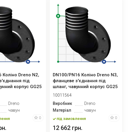
 Коліно Dreno N2,
DN100/PN16 Коліно Dreno N3,
з'єднання під
фланцеве з'єднання під
вунний корпус GG25
шланг, чавунний корпус GG25
10011564
Dreno
Виробник
Dreno
чавун
Матеріал
чавун
0
0
лення
під замовлення
рн.
12 662 грн.