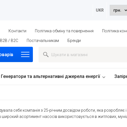
UKR
ю
Контакти
Політика обміну та повернення
Політика кон
B2B / B2C
Постачальникам
Бренди
оварів
Генератори та альтернативні джерела енергії
Запір
увала себе компанія з 25-річним досвідом роботи, яка розробляє і
аш широкий асортимент насосів використовується в житлових, мун