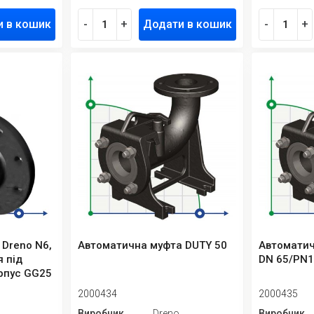
и в кошик
-
+
Додати в кошик
-
+
 Dreno N6,
Автоматична муфта DUTY 50
Автоматич
 під
DN 65/PN
орпус GG25
2000434
2000435
Виробник
Dreno
Виробник