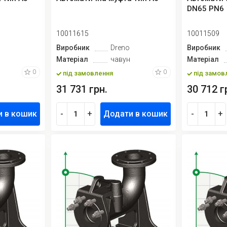
DN65 PN6
10011615
10011509
Виробник
Dreno
Виробник
Матеріал
чавун
Матеріал
0
0
під замовлення
під замов
31 731 грн.
30 712 г
и в кошик
-
+
Додати в кошик
-
+