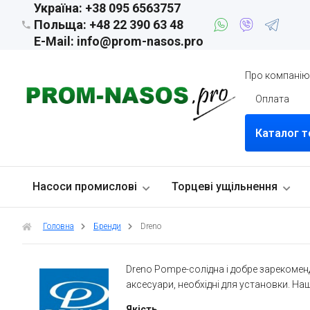
Україна: +38 095 6563757
Польща: +48 22 390 63 48
E-Mail: info@prom-nasos.pro
Про компані
Оплата
Каталог т
Насоси промислові
Торцеві ущільнення
Головна
Бренди
Dreno
Dreno Pompe-солідна і добре зарекоменд
аксесуари, необхідні для установки. Н
Якість