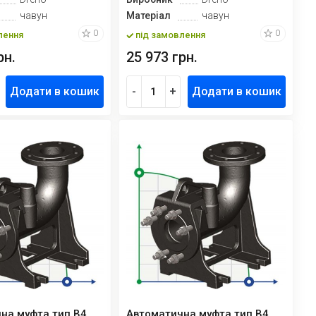
чавун
Матеріал
чавун
0
0
лення
під замовлення
рн.
25 973 грн.
Додати в кошик
-
+
Додати в кошик
на муфта тип B4
Автоматична муфта тип В4