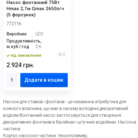
Насос фонтанний 75Вт
Hmax 2,7м Qmax 2650л/ч
(5 форсунок)
772116
Виробник
LEO
Продуктивність,
м.куб / год
2.6
0
під замовлення
2 924 грн.
Додати в кошик
Насоси для ставків і фонтанів - це незамінна атрибутика для
кожного власника, що має в своєму володінні декоративний
водоем.Фонтанний насос застосовується для створення
декоративних фонтанів в басейнах і штучних водоймах. Насосна
частина:
Корпус насосної частини: технополимер;