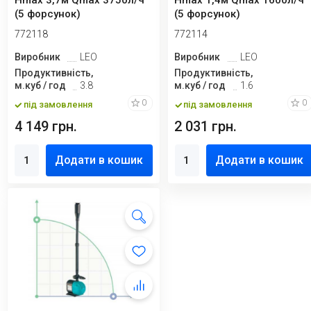
Hmax 3,7м Qmax 3750л/ч
Hmax 1,4м Qmax 1600л/ч
(5 форсунок)
(5 форсунок)
772118
772114
Виробник
LEO
Виробник
LEO
Продуктивність,
Продуктивність,
м.куб / год
3.8
м.куб / год
1.6
0
0
під замовлення
під замовлення
4 149 грн.
2 031 грн.
Додати в кошик
Додати в кошик