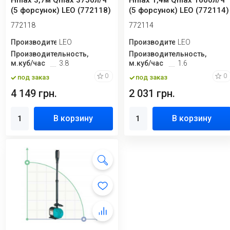
Hmax 3,7м Qmax 3750л/ч
Hmax 1,4м Qmax 1600л/ч
(5 форсунок) LEO (772118)
(5 форсунок) LEO (772114)
772118
772114
Производитель
LEO
Производитель
LEO
Производительность,
Производительность,
м.куб/час
3.8
м.куб/час
1.6
0
0
под заказ
под заказ
4 149 грн.
2 031 грн.
В корзину
В корзину