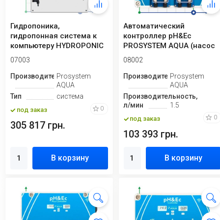
Гидропоника,
Автоматический
гидропонная система к
контроллер pH&Eс
компьютеру HYDROPONIC
PROSYSTEM AQUA (насос
SYSTEM
для регулирования p...
07003
08002
Производитель
Prosystem
Производитель
Prosystem
AQUA
AQUA
Тип
система
Производительность,
л/мин
1.5
0
под заказ
0
под заказ
305 817 грн.
103 393 грн.
В корзину
В корзину