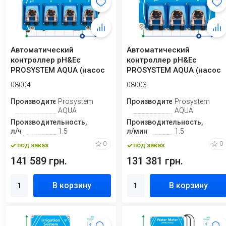
Автоматический
Автоматический
контроллер pH&Eс
контроллер pH&Eс
PROSYSTEM AQUA (насос
PROSYSTEM AQUA (насос
pH и 3 насоса для у...
для регулирования p...
08004
08003
Производитель
Prosystem
Производитель
Prosystem
AQUA
AQUA
Производительность,
Производительность,
л/ч
1.5
л/мин
1.5
0
0
под заказ
под заказ
141 589 грн.
131 381 грн.
В корзину
В корзину