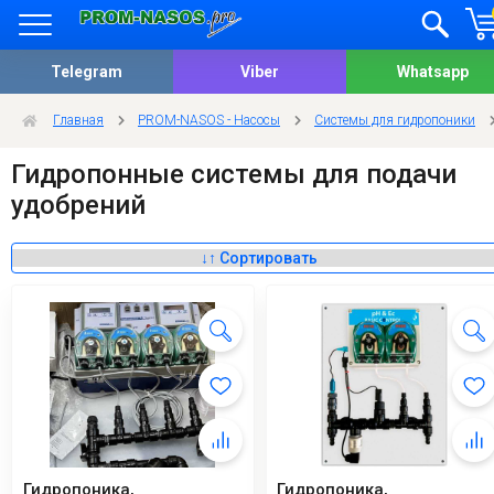
Telegram
Viber
Whatsapp
Главная
PROM-NASOS - Насосы
Системы для гидропоники
Гидропонные системы для подачи
удобрений
Гидропоника,
Гидропоника,