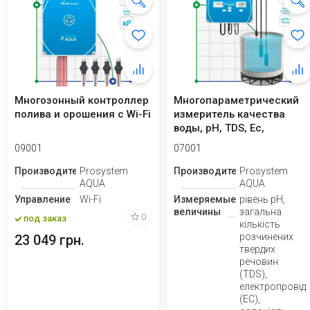
Многозонный контроллер
Многопараметрический
полива и орошения с Wi-Fi
измеритель качества
воды, pH, TDS, Ec,
соленость, SG, те...
09001
07001
Производитель
Prosystem
Производитель
Prosystem
AQUA
AQUA
Управление
Wi-Fi
Измеряемые
рівень pH,
величины
загальна
0
под заказ
кількість
розчинених
23 049 грн.
твердих
речовин
(TDS),
електропровідн
(ЕС),