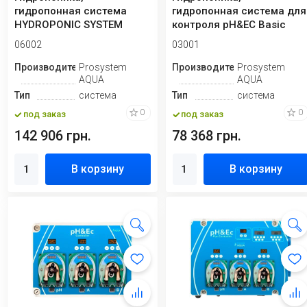
гидропонная система
гидропонная система для
HYDROPONIC SYSTEM
контроля pH&EC Basic
Control
06002
03001
Производитель
Prosystem
Производитель
Prosystem
AQUA
AQUA
Тип
система
Тип
система
0
0
под заказ
под заказ
142 906 грн.
78 368 грн.
В корзину
В корзину