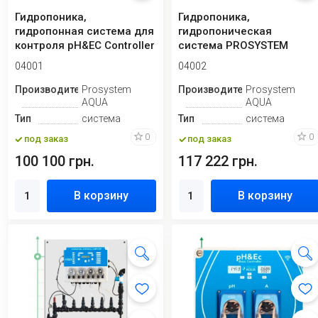
Гидропоника,
Гидропоника,
гидропонная система для
гидропоническая
контроля pH&EC Controller
система PROSYSTEM
AQUA с контроллером
04001
04002
pH&EC ...
Производитель
Prosystem
Производитель
Prosystem
AQUA
AQUA
Тип
система
Тип
система
0
0
под заказ
под заказ
100 100 грн.
117 222 грн.
В корзину
В корзину