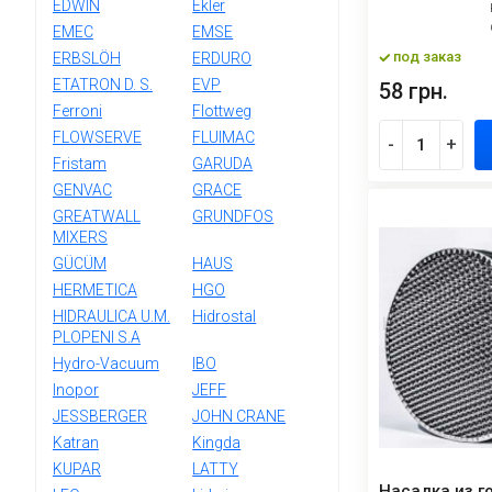
EDWIN
Ekler
EMEC
EMSE
под заказ
ERBSLÖH
ERDURO
ETATRON D. S.
EVP
58 грн.
Ferroni
Flottweg
FLOWSERVE
FLUIMAC
-
+
Fristam
GARUDA
GENVAC
GRACE
GREATWALL
GRUNDFOS
MIXERS
GÜCÜM
HAUS
HERMETICA
HGO
HIDRAULICA U.M.
Hidrostal
PLOPENI S.A
Hydro-Vacuum
IBO
Inopor
JEFF
JESSBERGER
JOHN CRANE
Katran
Kingda
KUPAR
LATTY
Насадка из г