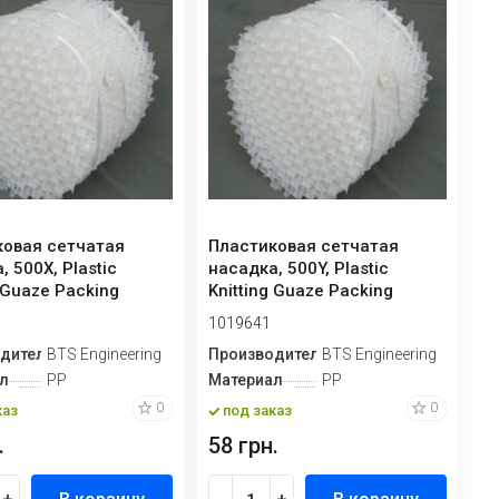
ковая сетчатая
Пластиковая сетчатая
, 500X, Plastic
насадка, 500Y, Plastic
g Guaze Packing
Knitting Guaze Packing
1019641
дитель
BTS Engineering
Производитель
BTS Engineering
л
PP
Материал
PP
0
0
каз
под заказ
.
58 грн.