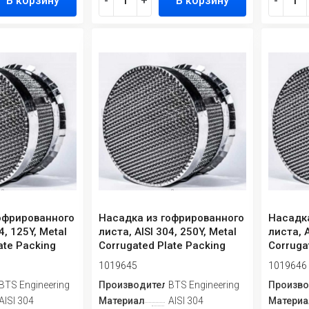
В корзину
-
+
В корзину
-
офрированного
Насадка из гофрированного
Насадк
4, 125Y, Metal
листа, AISI 304, 250Y, Metal
листа, A
ate Packing
Corrugated Plate Packing
Corruga
1019645
1019646
ь
BTS Engineering
Производитель
BTS Engineering
Произво
AISI 304
Материал
AISI 304
Материа