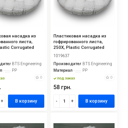
овая насадка из
Пластиковая насадка из
ванного листа,
гофрированного листа,
lastic Corrugated
250X, Plastic Corrugated
.
Plate P...
1019637
дитель
BTS Engineering
Производитель
BTS Engineering
л
PP
Материал
PP
0
0
каз
под заказ
.
58 грн.
+
В корзину
-
+
В корзину