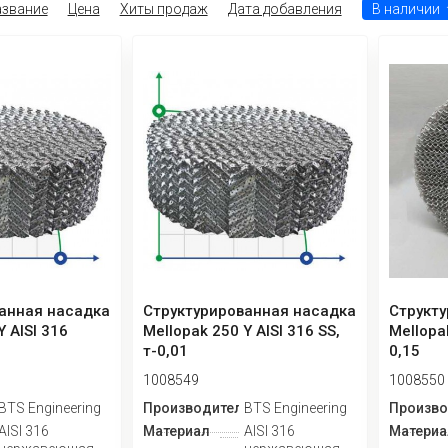
звание
Цена
Хиты продаж
Дата добавления
В наличии
анная насадка
Структурированная насадка
Структ
Y AISI 316
Mellopak 250 Y AISI 316 SS,
Mellopak
т-0,01
0,15
1008549
1008550
ь
BTS Engineering
Производитель
BTS Engineering
Произво
AISI 316
Материал
AISI 316
Материа