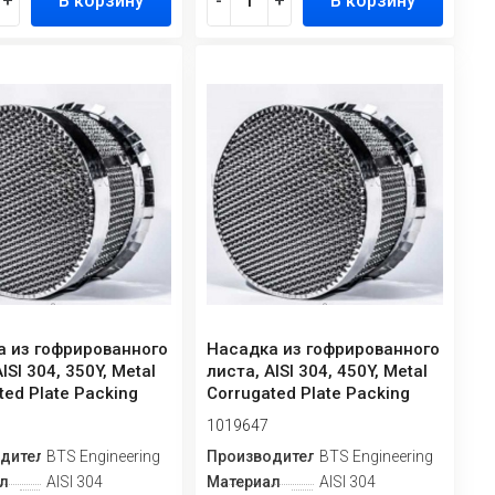
+
В корзину
-
+
В корзину
а из гофрированного
Насадка из гофрированного
ISI 304, 350Y, Metal
листа, AISI 304, 450Y, Metal
ted Plate Packing
Corrugated Plate Packing
1019647
дитель
BTS Engineering
Производитель
BTS Engineering
л
AISI 304
Материал
AISI 304