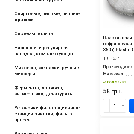
Спиртовые, винные, пивные
дрожжи
Системы полива
Пластиковая 
гофрированно
Насыпная и регулярная
350Y, Plastic 
насадка, комплектующие
Plate P...
1019634
Производител
Миксеры, мешалки, ручные
миксеры
Материал
под заказ
Ферменты, дрожжы,
58 грн.
антисептики, денатураты
-
+
Установки фильтрационные,
станции очистки, фильтр-
прессы
Воздуходувки