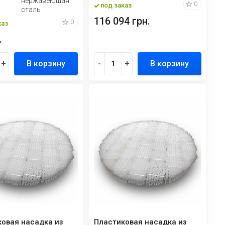
нержавеющая
0
под заказ
сталь
116 094 грн.
0
каз
.
+
В корзину
-
+
В корзину
овая насадка из
Пластиковая насадка из