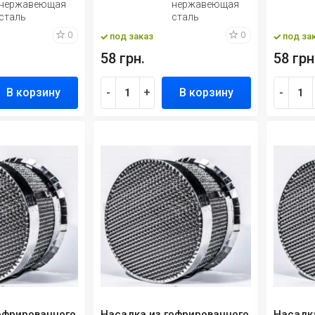
нержавеющая
нержавеющая
сталь
сталь
0
0
под заказ
под за
58 грн.
58 грн
В корзину
-
+
В корзину
-
офрированного
Насадка из гофрированного
Насадк