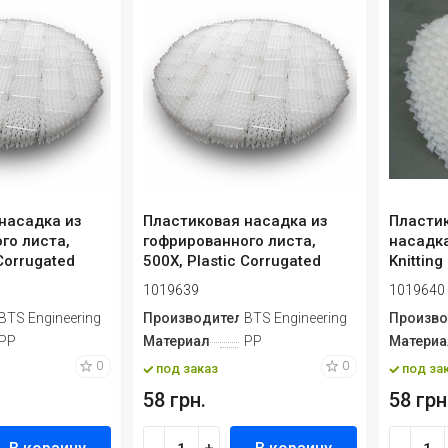
насадка из
Пластиковая насадка из
Пласти
го листа,
гофрированного листа,
насадка
 Corrugated
500X, Plastic Corrugated
Knittin
Plate P...
1019639
1019640
ь
BTS Engineering
Производитель
BTS Engineering
Произво
PP
Материал
PP
Материа
0
0
под заказ
под за
58 грн.
58 грн