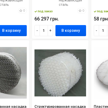
нержавеющая
нержавеющая
сталь
сталь
0
0
под заказ
под за
66 297 грн.
58 грн
В корзину
-
+
В корзину
-
анная насадка
Структурированная насадка
Пластик