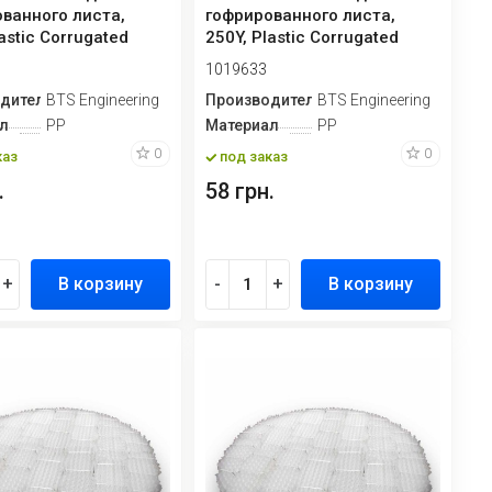
ванного листа,
гофрированного листа,
astic Corrugated
250Y, Plastic Corrugated
.
Plate P...
1019633
дитель
BTS Engineering
Производитель
BTS Engineering
л
PP
Материал
PP
0
0
каз
под заказ
.
58 грн.
+
В корзину
-
+
В корзину