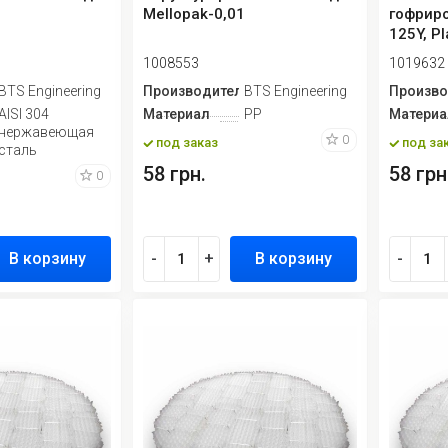
Mellopak-0,01
гофриро
125Y, Pl
Plate P..
1008553
1019632
ь
BTS Engineering
Производитель
BTS Engineering
Произво
AISI 304
Материал
PP
Материа
нержавеющая
0
под заказ
под за
сталь
58 грн.
58 грн
0
В корзину
-
+
В корзину
-