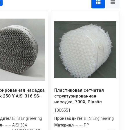
↑
урированная насадка
Пластиковая сетчатая
 250 Y AISI 316 SS-
структурированная
насадка, 700X, Plastic
Knitting Guaze ...
1008551
дитель
BTS Engineering
Производитель
BTS Engineering
л
AISI 304
Материал
PP