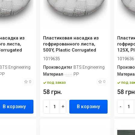
насадка из
Пластиковая насадка из
Пластик
го листа,
гофрированного листа,
гофриро
Corrugated
500Y, Plastic Corrugated
125X, P
Plate P...
Plate P..
1019635
1019636
ь
BTS Engineering
Производитель
BTS Engineering
Произво
PP
Материал
PP
Материа
0
0
под заказ
под за
58 грн.
58 грн
В корзину
-
+
В корзину
-