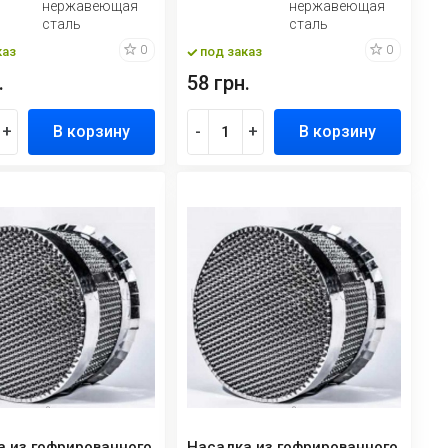
нержавеющая
нержавеющая
сталь
сталь
0
0
каз
под заказ
.
58 грн.
+
В корзину
-
+
В корзину
а из гофрированного
Насадка из гофрированного