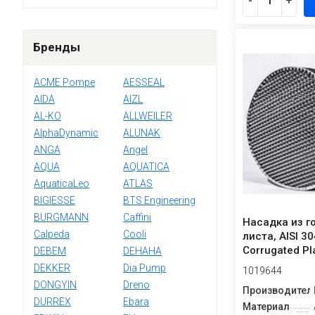
-
+
Бренды
ACME Pompe
AESSEAL
AIDA
AIZL
AL-KO
ALLWEILER
AlphaDynamic
ALUNAK
ANGA
Angel
AQUA
AQUATICA
AquaticaLeo
ATLAS
BIGIESSE
BTS Engineering
BURGMANN
Caffini
Насадка из г
Calpeda
Cooli
листа, AISI 30
Corrugated Pl
DEBEM
DEHAHA
DEKKER
Dia Pump
1019644
DONGYIN
Dreno
Производител
DURREX
Ebara
Материал