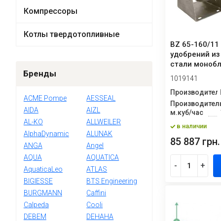
Компрессоры
Котлы твердотопливные
BZ 65-160/11
удобрений и
стали моноб
Бренды
1019141
Производител
ACME Pompe
AESSEAL
Производитель
AIDA
AIZL
м.куб/час
AL-KO
ALLWEILER
в наличии
AlphaDynamic
ALUNAK
85 887 грн.
ANGA
Angel
AQUA
AQUATICA
-
+
AquaticaLeo
ATLAS
BIGIESSE
BTS Engineering
BURGMANN
Caffini
Calpeda
Cooli
DEBEM
DEHAHA