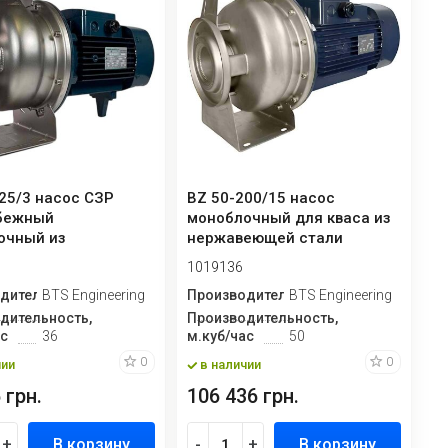
25/3 насос СЗР
BZ 50-200/15 насос
бежный
моноблочный для кваса из
очный из
нержавеющей стали
еющей стали
1019136
дитель
BTS Engineering
Производитель
BTS Engineering
дительность,
Производительность,
ас
36
м.куб/час
50
0
0
чии
в наличии
 грн.
106 436 грн.
+
В корзину
-
+
В корзину