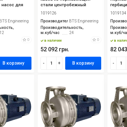
 насос для
стали центробежный
гербиц
з
моноблочный
монобл
1019126
1019134
 стали
ь
BTS Engineering
Производитель
BTS Engineering
Произво
ность,
Производительность,
Произво
12
м.куб/час
24
м.куб/ч
0
0
в наличии
в нали
52 092 грн.
82 043
В корзину
-
+
В корзину
-