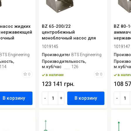
 насос жидких
BZ 65-200/22
BZ 80-1
з нержавеющей
центробежный
аммиач
лочный
моноблочный насос для
нержав
соляных растворов из
центро
1019145
1019147
нержавею...
монобл
ь
BTS Engineering
Производитель
BTS Engineering
Произво
ность,
Производительность,
Произво
114
м.куб/час
126
м.куб/ч
0
0
в наличии
в нали
123 141 грн.
108 57
В корзину
-
+
В корзину
-