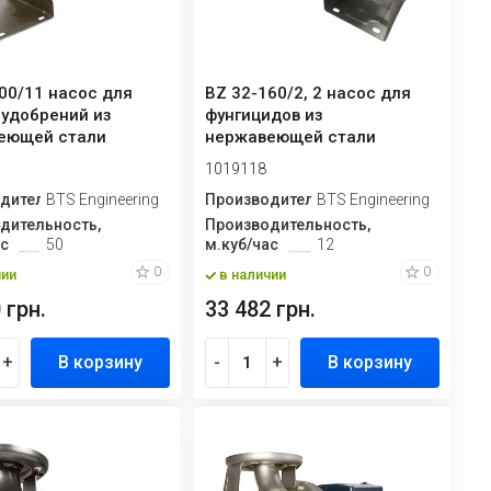
00/11 насос для
BZ 32-160/2, 2 насос для
 удобрений из
фунгицидов из
еющей стали
нержавеющей стали
ежный мон...
центробежный монобло...
1019118
дитель
BTS Engineering
Производитель
BTS Engineering
дительность,
Производительность,
ас
50
м.куб/час
12
0
0
чии
в наличии
 грн.
33 482 грн.
+
В корзину
-
+
В корзину