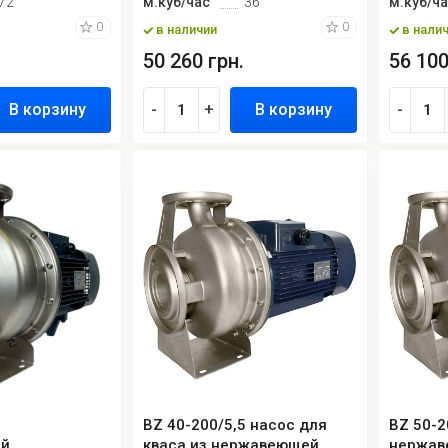
72
м.куб/час
36
м.куб/ч
0
0
в наличии
в нали
50 260 грн.
56 100
В корзину
-
+
В корзину
-
BZ 40-200/5,5 насос для
BZ 50-2
ый
кваса из нержавеющей
нержав