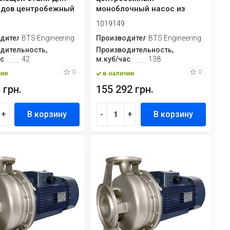
идов центробежный
моноблочный насос из
очный
нержавеющей стали для
1019149
фунгицидов
дитель
BTS Engineering
Производитель
BTS Engineering
дительность,
Производительность,
ас
42
м.куб/час
138
0
0
чии
в наличии
 грн.
155 292 грн.
+
В корзину
-
+
В корзину