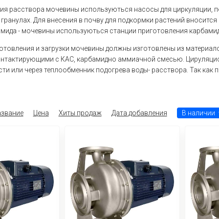
ия расствора мочевины используються насосы для циркуляции, п
 гранулах. Для внесения в почву для подкормки растений вносится
мида - мочевины используються станции приготовления карбамид
отовления и загрузки мочевины должны изготовлены из материал
онтактирующими с КАС, карбамидно аммиачной смесью. Цируляци
сти или через теплообменник подогрева воды- расствора. Так ка
звание
Цена
Хиты продаж
Дата добавления
В наличии