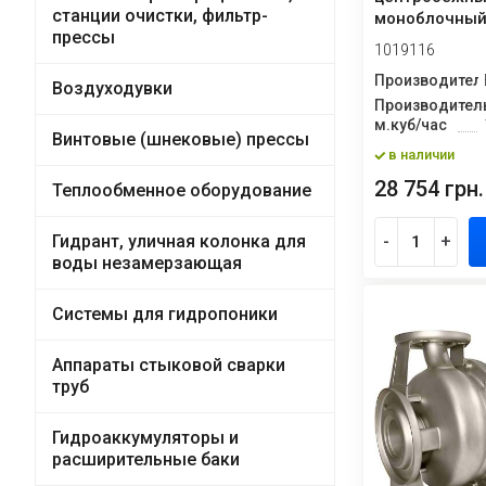
станции очистки, фильтр-
моноблочный
прессы
карбамида и
1019116
нержавеющей
Производител
Воздуходувки
Производитель
м.куб/час
Винтовые (шнековые) прессы
в наличии
28 754 грн.
Теплообменное оборудование
Гидрант, уличная колонка для
-
+
воды незамерзающая
Системы для гидропоники
Аппараты стыковой сварки
труб
Гидроаккумуляторы и
расширительные баки