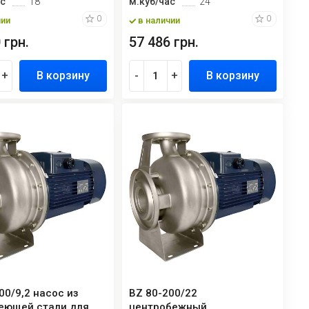
ас
18
м.куб/час
24
0
0
чии
в наличии
 грн.
57 486 грн.
+
В корзину
-
+
В корзину
00/9,2 насос из
BZ 80-200/22
еющей стали для
центробежный