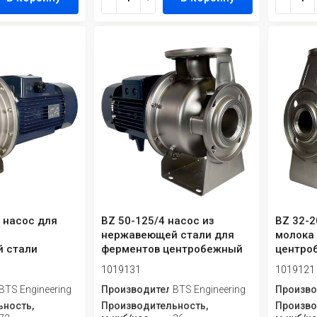
5 насос для
BZ 50-125/4 насос из
BZ 32-2
з
нержавеющей стали для
молока 
 стали
ферментов центробежный
центро
ый
моноблочный
монобл
1019131
1019121
й
ь
BTS Engineering
Производитель
BTS Engineering
Произво
ность,
Производительность,
Произво