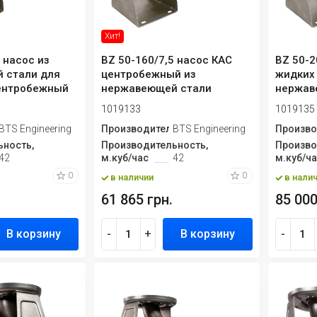
Хит!
 насос из
BZ 50-160/7,5 насос КАС
BZ 50-2
 стали для
центробежный из
жидких
ентробежный
нержавеющей стали
нержав
й
центроб
1019133
1019135
ь
BTS Engineering
Производитель
BTS Engineering
Произво
ность,
Производительность,
Произво
42
м.куб/час
42
м.куб/ч
0
0
в наличии
в нали
61 865 грн.
85 000
В корзину
-
+
В корзину
-