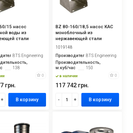
60/15 насос
BZ 80-160/18,5 насос КАС
ной воды из
моноблочный из
еющей стали
нержавеющей стали
бежный
1019148
очный
дитель
BTS Engineering
Производитель
BTS Engineering
дительность,
Производительность,
ас
138
м.куб/час
150
0
0
чии
в наличии
7 грн.
117 742 грн.
+
В корзину
-
+
В корзину