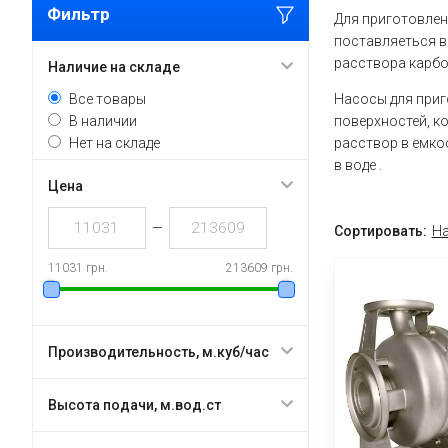
Фильтр
Для приготовлен
поставляеться в
расствора карбо
Наличие на складе
Все товары
Насосы для приг
В наличии
поверхностей, к
Нет на складе
расствор в емко
в воде .
Цена
—
Сортировать:
На
11031 грн.
213609 грн.
Производительность, м.куб/час
Высота подачи, м.вод.ст