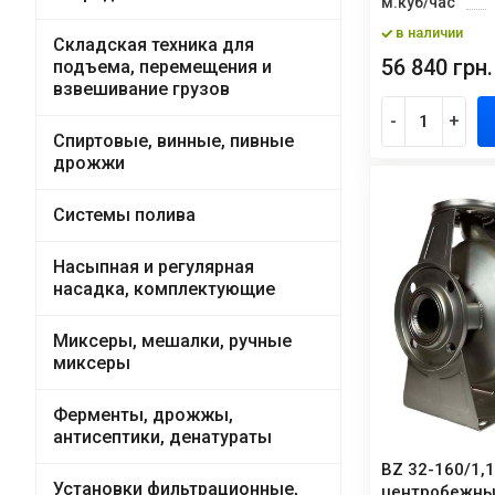
м.куб/час
в наличии
Складская техника для
56 840 грн.
подъема, перемещения и
взвешивание грузов
-
+
Спиртовые, винные, пивные
дрожжи
Системы полива
Насыпная и регулярная
насадка, комплектующие
Миксеры, мешалки, ручные
миксеры
Ферменты, дрожжы,
антисептики, денатураты
BZ 32-160/1,1
Установки фильтрационные,
центробежн