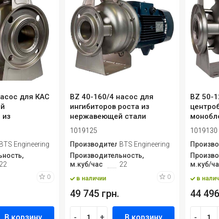
насос для КАС
BZ 40-160/4 насос для
BZ 50-1
ый
ингибиторов роста из
центро
 из
нержавеющей стали
монобл
 стали
центробежный мон...
нержав
1019125
1019130
ь
BTS Engineering
Производитель
BTS Engineering
Произво
ность,
Производительность,
Произво
22
м.куб/час
22
м.куб/ч
0
0
в наличии
в нали
49 745 грн.
44 496
В корзину
-
+
В корзину
-