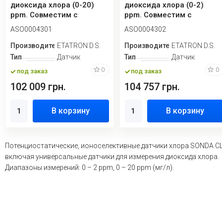
диоксида хлора (0-20)
диоксида хлора (0-2)
ppm. Совместим с
ppm. Совместим с
наличием ПАВ
наличием ПАВ
ASO0004301
ASO0004302
Производитель
ETATRON D.S.
Производитель
ETATRON D.S.
Тип
Датчик
Тип
Датчик
0
0
под заказ
под заказ
102 009 грн.
104 757 грн.
В корзину
В корзину
Потенциостатические, ионоселективные датчики хлора SONDA CL
включая универсальные датчики для измерения диоксида хлора.
Диапазоны измерений: 0 – 2 ppm, 0 – 20 ppm (мг/л).