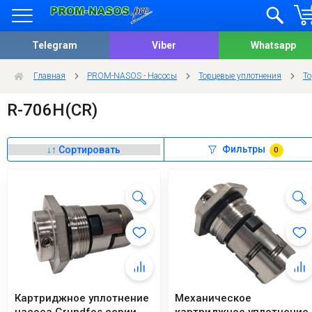
Telegram
Viber
Whatsapp
Главная
PROM-NASOS - Насосы
Торцевые уплотнения
То
R-706H(CR)
Фильтры
0
Картриджное уплотнение
Механическое