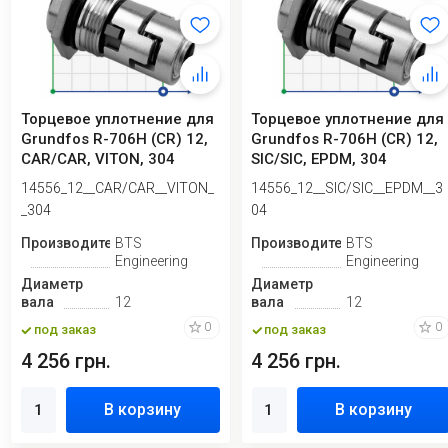
Торцевое уплотнение для
Торцевое уплотнение для
Grundfos R-706H (CR) 12,
Grundfos R-706H (CR) 12,
CAR/CAR, VITON, 304
SIC/SIC, EPDM, 304
14556_12__CAR/CAR__VITON_
14556_12__SIC/SIC__EPDM__3
_304
04
Производитель
BTS
Производитель
BTS
Engineering
Engineering
Диаметр
Диаметр
вала
12
вала
12
0
0
под заказ
под заказ
4 256 грн.
4 256 грн.
В корзину
В корзину