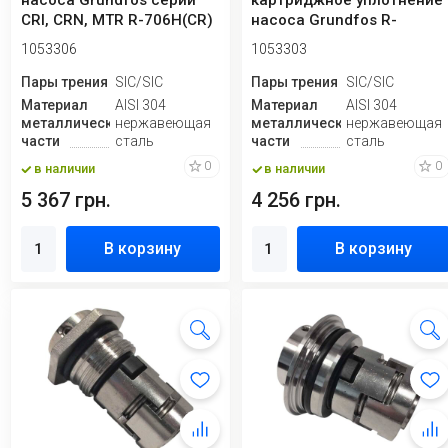
насоса Grundfos серии
картриджное уплотнение
CRI, CRN, MTR R-706H(CR)
насоса Grundfos R-
16, SIC...
706H(CR) 12, SIC/SIC, E...
1053306
1053303
Пары трения
SIC/SIC
Пары трения
SIC/SIC
Материал
AISI 304
Материал
AISI 304
металлической
нержавеющая
металлической
нержавеющая
части
сталь
части
сталь
0
0
в наличии
в наличии
5 367 грн.
4 256 грн.
В корзину
В корзину