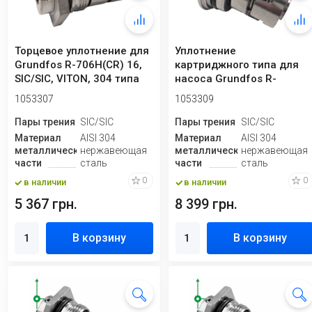
Торцевое уплотнение для
Уплотнение
Grundfos R-706H(CR) 16,
картриджного типа для
SIC/SIC, VITON, 304 типа
насоса Grundfos R-
Grun...
706H(CR) 22, SIC/SIC,
1053307
1053309
VITO...
Пары трения
SIC/SIC
Пары трения
SIC/SIC
Материал
AISI 304
Материал
AISI 304
металлической
нержавеющая
металлической
нержавеющая
части
сталь
части
сталь
0
0
в наличии
в наличии
5 367 грн.
8 399 грн.
В корзину
В корзину