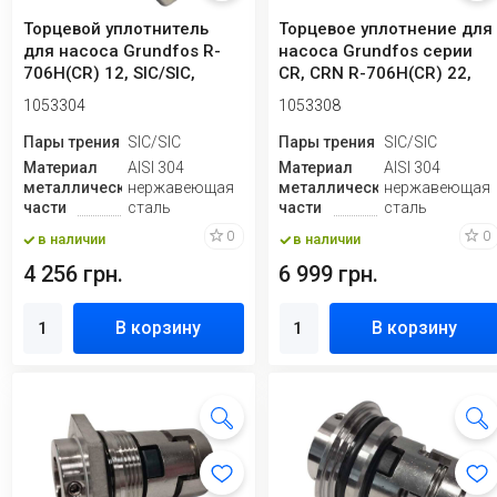
Торцевой уплотнитель
Торцевое уплотнение для
для насоса Grundfos R-
насоса Grundfos серии
706H(CR) 12, SIC/SIC,
CR, CRN R-706H(CR) 22,
VITON, 304
SIC/SIC,...
1053304
1053308
Пары трения
SIC/SIC
Пары трения
SIC/SIC
Материал
AISI 304
Материал
AISI 304
металлической
нержавеющая
металлической
нержавеющая
части
сталь
части
сталь
0
0
в наличии
в наличии
4 256 грн.
6 999 грн.
В корзину
В корзину