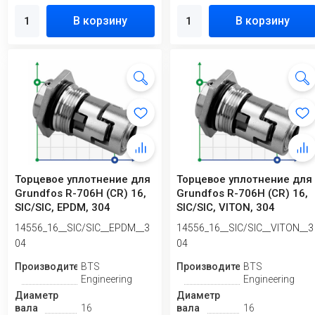
В корзину
В корзину
Торцевое уплотнение для
Торцевое уплотнение для
Grundfos R-706H (CR) 16,
Grundfos R-706H (CR) 16,
SIC/SIC, EPDM, 304
SIC/SIC, VITON, 304
14556_16__SIC/SIC__EPDM__3
14556_16__SIC/SIC__VITON__3
04
04
Производитель
BTS
Производитель
BTS
Engineering
Engineering
Диаметр
Диаметр
вала
16
вала
16