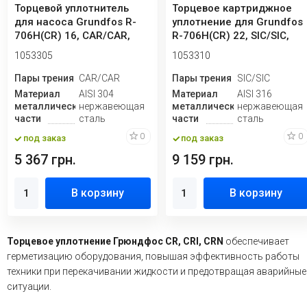
Торцевой уплотнитель
Торцевое картриджное
для насоса Grundfos R-
уплотнение для Grundfos
706H(CR) 16, CAR/CAR,
R-706H(CR) 22, SIC/SIC,
VITON, 304
VITON, 3...
1053305
1053310
Пары трения
CAR/CAR
Пары трения
SIC/SIC
Материал
AISI 304
Материал
AISI 316
металлической
нержавеющая
металлической
нержавеющая
части
сталь
части
сталь
0
0
под заказ
под заказ
5 367 грн.
9 159 грн.
В корзину
В корзину
Торцевое уплотнение Грюндфос CR, CRI, CRN
обеспечивает
герметизацию оборудования, повышая эффективность работы
техники при перекачивании жидкости и предотвращая аварийные
ситуации.