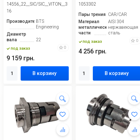
CAR/CAR,...
14556_22__SIC/SIC__VITON__3
1053302
16
Пары трения
CAR/CAR
Производитель
BTS
Материал
AISI 304
Engineering
металлической
нержавеющая
части
сталь
Диаметр
вала
22
0
под заказ
0
под заказ
4 256 грн.
9 159 грн.
В корзину
В корзину