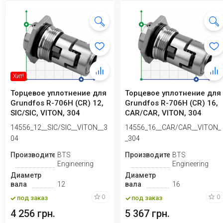
Хит!
Торцевое уплотнение для
Торцевое уплотнение для
Grundfos R-706H (CR) 12,
Grundfos R-706H (CR) 16,
SIC/SIC, VITON, 304
CAR/CAR, VITON, 304
14556_12__SIC/SIC__VITON__3
14556_16__CAR/CAR__VITON_
04
_304
Производитель
BTS
Производитель
BTS
Engineering
Engineering
Диаметр
Диаметр
вала
12
вала
16
0
0
под заказ
под заказ
4 256 грн.
5 367 грн.