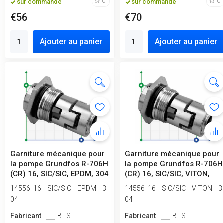
0
0
sur commande
sur commande
€56
€70
Ajouter au panier
Ajouter au panier
Garniture mécanique pour
Garniture mécanique pour
la pompe Grundfos R-706H
la pompe Grundfos R-706H
(CR) 16, SIC/SIC, EPDM, 304
(CR) 16, SIC/SIC, VITON,
304
14556_16__SIC/SIC__EPDM__3
14556_16__SIC/SIC__VITON__3
04
04
Fabricant
BTS
Fabricant
BTS