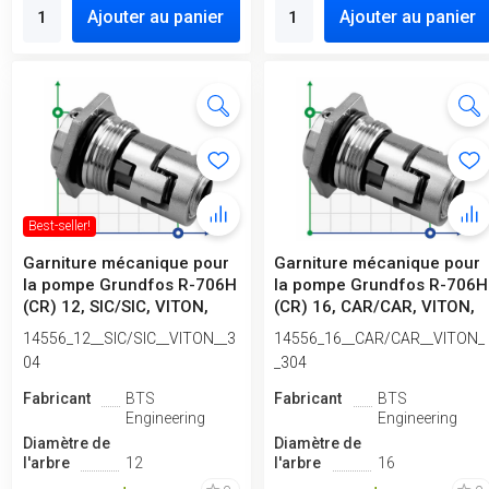
Ajouter au panier
Ajouter au panier
Best-seller!
Garniture mécanique pour
Garniture mécanique pour
la pompe Grundfos R-706H
la pompe Grundfos R-706H
(CR) 12, SIC/SIC, VITON,
(CR) 16, CAR/CAR, VITON,
304
304
14556_12__SIC/SIC__VITON__3
14556_16__CAR/CAR__VITON_
04
_304
Fabricant
BTS
Fabricant
BTS
Engineering
Engineering
Diamètre de
Diamètre de
l'arbre
12
l'arbre
16