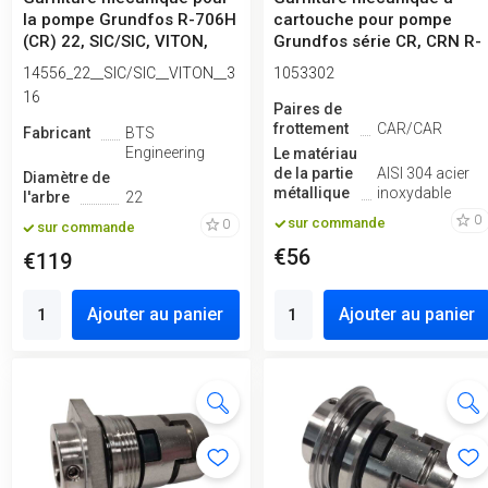
la pompe Grundfos R-706H
cartouche pour pompe
(CR) 22, SIC/SIC, VITON,
Grundfos série CR, CRN R-
316
706H(CR) ...
14556_22__SIC/SIC__VITON__3
1053302
16
Paires de
frottement
CAR/CAR
Fabricant
BTS
Engineering
Le matériau
de la partie
AISI 304 acier
Diamètre de
métallique
inoxydable
l'arbre
22
0
sur commande
0
sur commande
€56
€119
Ajouter au panier
Ajouter au panier