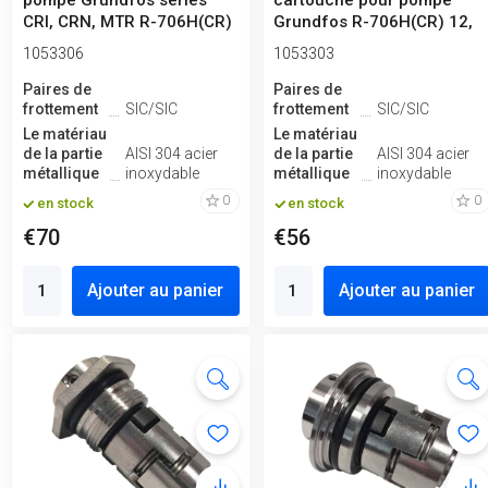
pompe Grundfos séries
cartouche pour pompe
CRI, CRN, MTR R-706H(CR)
Grundfos R-706H(CR) 12,
16, SI...
SiC/SiC, E...
1053306
1053303
Paires de
Paires de
frottement
SIC/SIC
frottement
SIC/SIC
Le matériau
Le matériau
de la partie
AISI 304 acier
de la partie
AISI 304 acier
métallique
inoxydable
métallique
inoxydable
0
0
en stock
en stock
€70
€56
Ajouter au panier
Ajouter au panier