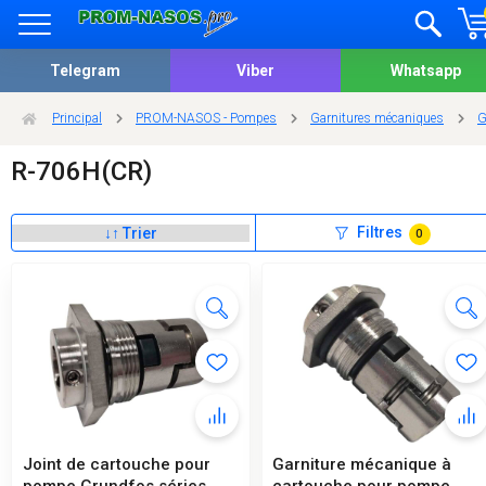
Telegram
Viber
Whatsapp
Principal
PROM-NASOS - Pompes
Garnitures mécaniques
G
R-706H(CR)
Filtres
0
Joint de cartouche pour
Garniture mécanique à