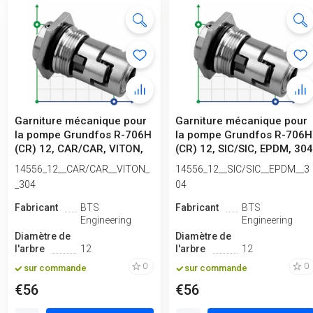
Garniture mécanique pour
Garniture mécanique pour
la pompe Grundfos R-706H
la pompe Grundfos R-706H
(CR) 12, CAR/CAR, VITON,
(CR) 12, SIC/SIC, EPDM, 30
304
14556_12__CAR/CAR__VITON_
14556_12__SIC/SIC__EPDM__3
_304
04
Fabricant
BTS
Fabricant
BTS
Engineering
Engineering
Diamètre de
Diamètre de
l'arbre
12
l'arbre
12
0
0
sur commande
sur commande
€56
€56