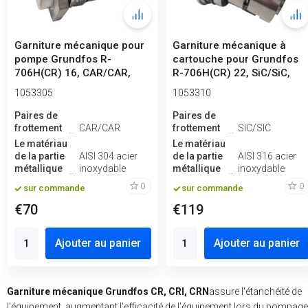
Garniture mécanique pour
Garniture mécanique à
pompe Grundfos R-
cartouche pour Grundfos
706H(CR) 16, CAR/CAR,
R-706H(CR) 22, SiC/SiC,
VITON, 304
Viton, ...
1053305
1053310
Paires de
Paires de
frottement
CAR/CAR
frottement
SIC/SIC
Le matériau
Le matériau
de la partie
AISI 304 acier
de la partie
AISI 316 acier
métallique
inoxydable
métallique
inoxydable
0
0
sur commande
sur commande
€70
€119
Ajouter au panier
Ajouter au panier
Garniture mécanique Grundfos CR, CRI, CRN
assure l'étanchéité de
l'équipement, augmentant l'efficacité de l'équipement lors du pompage