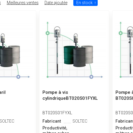
x
Meilleures ventes
Date ajoutée
En stock
↑
ril
Pompe à vis
Pompe à 
cylindriqueBT020S01FYXL
BT020S
BT020S01FYXL
BT020S0
SOLTEC
Fabricant
SOLTEC
Fabrican
Productivité,
Productiv