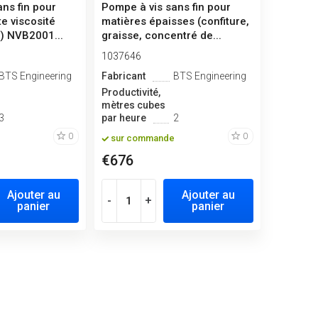
ns fin pour
Pompe à vis sans fin pour
te viscosité
matières épaisses (confiture,
l) NVB2001...
graisse, concentré de...
1037646
BTS Engineering
Fabricant
BTS Engineering
Productivité,
mètres cubes
3
par heure
2
0
0
sur commande
€676
Ajouter au
Ajouter au
-
+
panier
panier