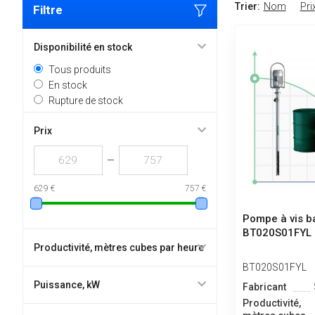
Trier:
Nom
Pri
Filtre
Disponibilité en stock
Tous produits
En stock
Rupture de stock
Prix
—
629 €
757 €
Pompe à vis ba
BT020S01FYL
Productivité, mètres cubes par heure
BT020S01FYL
Puissance, kW
Fabricant
Productivité,