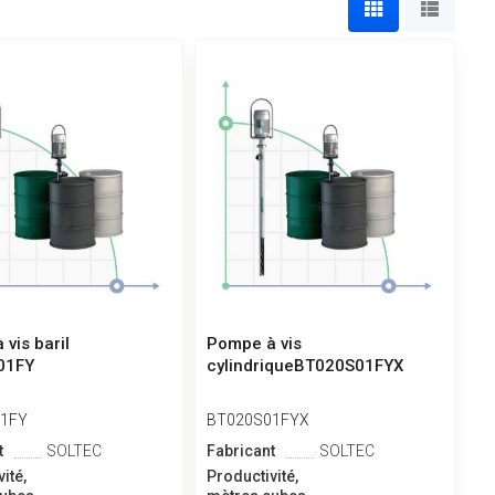
vis baril
Pompe à vis
01FY
cylindriqueBT020S01FYX
1FY
BT020S01FYX
t
SOLTEC
Fabricant
SOLTEC
ité,
Productivité,