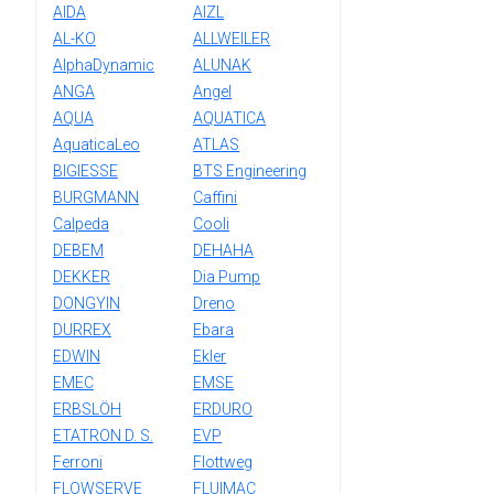
AIDA
AIZL
AL-KO
ALLWEILER
AlphaDynamic
ALUNAK
ANGA
Angel
AQUA
AQUATICA
AquaticaLeo
ATLAS
BIGIESSE
BTS Engineering
BURGMANN
Caffini
Calpeda
Cooli
DEBEM
DEHAHA
DEKKER
Dia Pump
DONGYIN
Dreno
DURREX
Ebara
EDWIN
Ekler
EMEC
EMSE
ERBSLÖH
ERDURO
ETATRON D. S.
EVP
Ferroni
Flottweg
FLOWSERVE
FLUIMAC