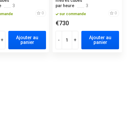
cubes
mètres cubes
e
3
par heure
3
0
0
mmande
sur commande
€730
Ajouter au
Ajouter au
+
-
+
panier
panier