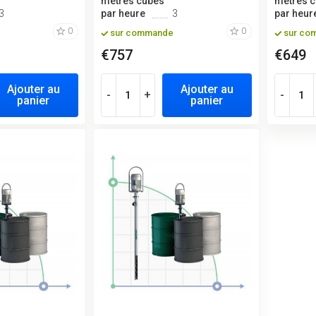
mètres cubes
mètres 
3
par heure
3
par heur
0
0
sur commande
sur co
€757
€649
Ajouter au
Ajouter au
-
+
-
panier
panier