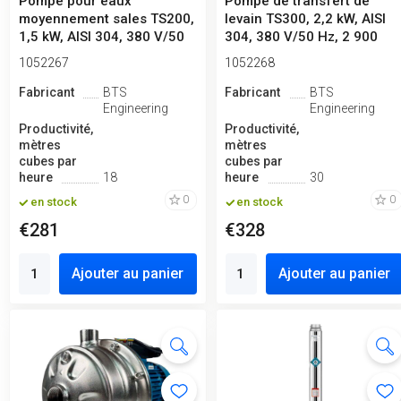
Pompe pour eaux
Pompe de transfert de
moyennement sales TS200,
levain TS300, 2,2 kW, AISI
1,5 kW, AISI 304, 380 V/50
304, 380 V/50 Hz, 2 900
Hz, 2 900...
tr/m...
1052267
1052268
Fabricant
BTS
Fabricant
BTS
Engineering
Engineering
Productivité,
Productivité,
mètres
mètres
cubes par
cubes par
heure
18
heure
30
0
0
en stock
en stock
€281
€328
Ajouter au panier
Ajouter au panier