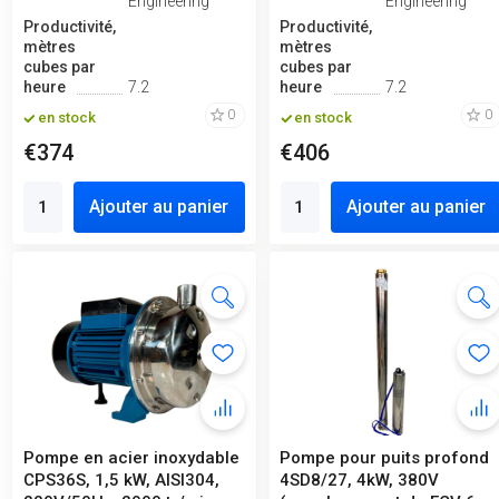
Engineering
Engineering
Productivité,
Productivité,
mètres
mètres
cubes par
cubes par
heure
7.2
heure
7.2
0
0
en stock
en stock
€374
€406
Ajouter au panier
Ajouter au panier
Pompe en acier inoxydable
Pompe pour puits profond
CPS36S, 1,5 kW, AISI304,
4SD8/27, 4kW, 380V