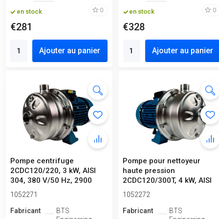
0
0
en stock
en stock
€281
€328
Ajouter au panier
Ajouter au panier
Pompe centrifuge
Pompe pour nettoyeur
2CDC120/220, 3 kW, AISI
haute pression
304, 380 V/50 Hz, 2900
2CDC120/300T, 4 kW, AISI
tr/min (type ...
304, 380 V/50 Hz...
1052271
1052272
Fabricant
BTS
Fabricant
BTS