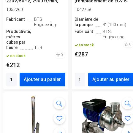
220V/50Hz, 2900 tr/min,
(remplacement de ECV 6-
po...
6.5-120)
1052260
1042768
Fabricant
BTS
Diamètre de
Engineering
la pompe
4" (100 mm)
Productivité,
Fabricant
BTS
mètres
Engineering
cubes par
0
en stock
heure
11.4
€287
0
en stock
€212
Ajouter au panier
Ajouter au panier