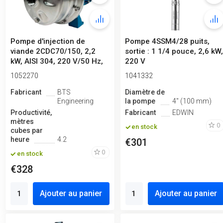
Pompe d'injection de
Pompe 4SSM4/28 puits,
viande 2CDC70/150, 2,2
sortie : 1 1/4 pouce, 2,6 kW
kW, AISI 304, 220 V/50 Hz,
220 V
2900 t...
1052270
1041332
Fabricant
BTS
Diamètre de
Engineering
la pompe
4" (100 mm)
Productivité,
Fabricant
EDWIN
mètres
0
en stock
cubes par
heure
4.2
€301
0
en stock
€328
Ajouter au panier
Ajouter au panier