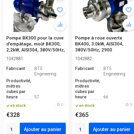
Pompe BK300 pour la cuve
Pompe à roue ouverte
d'empâtage, moût BK300,
BK400, 3.0kW, AISI304,
2,2kW, AISI304, 380V/50Hz,
380V/50Hz, 2900
2...
1042881
1042882
Fabricant
BTS
Fabricant
BTS
Engineering
Engineering
Productivité,
Productivité,
mètres
mètres
cubes par
cubes par
heure
57
heure
66
0
0
en stock
en stock
€328
€365
Ajouter au panier
Ajouter au panier