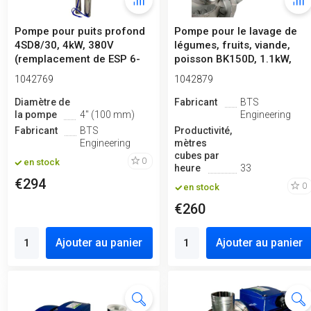
Pompe pour puits profond
Pompe pour le lavage de
4SD8/30, 4kW, 380V
légumes, fruits, viande,
(remplacement de ESP 6-
poisson BK150D, 1.1kW,
6,5-140)
AISI3...
1042769
1042879
Diamètre de
Fabricant
BTS
la pompe
4" (100 mm)
Engineering
Fabricant
BTS
Productivité,
Engineering
mètres
cubes par
0
en stock
heure
33
€294
0
en stock
€260
Ajouter au panier
Ajouter au panier