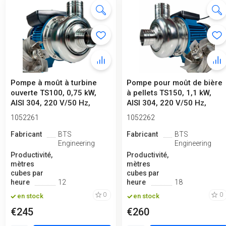
Pompe à moût à turbine
Pompe pour moût de bière
ouverte TS100, 0,75 kW,
à pellets TS150, 1,1 kW,
AISI 304, 220 V/50 Hz,
AISI 304, 220 V/50 Hz,
2 900 t...
2 90...
1052261
1052262
Fabricant
BTS
Fabricant
BTS
Engineering
Engineering
Productivité,
Productivité,
mètres
mètres
cubes par
cubes par
heure
12
heure
18
0
0
en stock
en stock
€245
€260