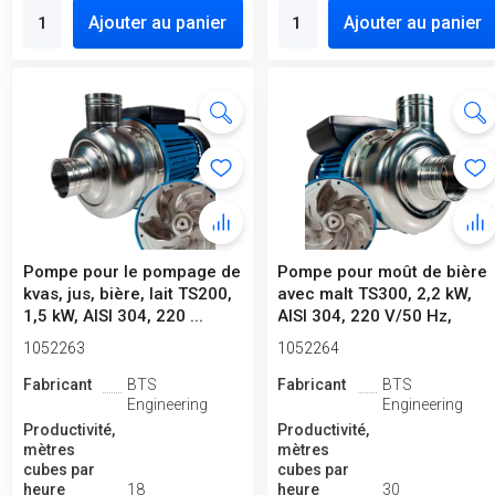
Ajouter au panier
Ajouter au panier
Pompe pour le pompage de
Pompe pour moût de bière
kvas, jus, bière, lait TS200,
avec malt TS300, 2,2 kW,
1,5 kW, AISI 304, 220 ...
AISI 304, 220 V/50 Hz,
2 90...
1052263
1052264
Fabricant
BTS
Fabricant
BTS
Engineering
Engineering
Productivité,
Productivité,
mètres
mètres
cubes par
cubes par
heure
18
heure
30