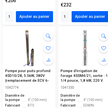
€206
€232
Ajouter au panier
Ajouter au panier
Pompe pour puits profond
Pompe d'irrigation de
4SD10/28, 5.5kW, 380V
forage 4SSM4/21, sortie : 1
(remplacement de ECV 6-
1/4 pouce, 1,8 kW, 220 V
10-110)
1042774
1041330
Diamètre de
Diamètre de
la pompe
4" (100 mm)
la pompe
4" (100 mm)
Fabricant
BTS
Fabricant
EDWIN