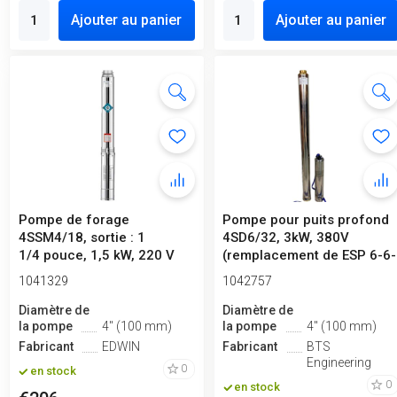
Ajouter au panier
Ajouter au panier
Pompe de forage
Pompe pour puits profond
4SSM4/18, sortie : 1
4SD6/32, 3kW, 380V
1/4 pouce, 1,5 kW, 220 V
(remplacement de ESP 6-6-
140)
1041329
1042757
Diamètre de
Diamètre de
la pompe
4" (100 mm)
la pompe
4" (100 mm)
Fabricant
EDWIN
Fabricant
BTS
Engineering
0
en stock
0
en stock