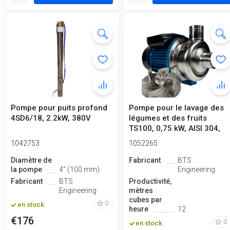
Pompe pour puits profond
Pompe pour le lavage des
4SD6/18, 2.2kW, 380V
légumes et des fruits
TS100, 0,75 kW, AISI 304,
380 ...
1042753
1052265
Diamètre de
Fabricant
BTS
la pompe
4" (100 mm)
Engineering
Fabricant
BTS
Productivité,
Engineering
mètres
cubes par
0
en stock
heure
12
€176
0
en stock