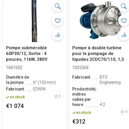
Pompe submersible
Pompe à double turbine
6SP30/12, Sortie : 4
pour le pompage de
pouces, 11kW, 380V
liquides 2CDC70/110, 1,5
kW, AISI 3...
1041502
1052269
Diamètre de
Fabricant
BTS
la pompe
6" (150 mm)
Engineering
Fabricant
EDWIN
Productivité,
mètres
0
en stock
cubes par
heure
4.2
€1 074
0
en stock
€312