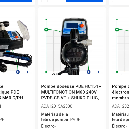
se
Pompe doseuse PDE HC151+
Pompe 
tique PDE
MULTIFONCTION M60 240V
électro
X M60 C/PH
PVDF-CE-VT + SHUKO PLUG,
membra
, 7-...
1-10...
MULTIFO
1
ADA12015A2000
ADA1202
Matériau de la
Matériau
PP
tête de pompe
PVDF
tête de 
Électro-
Électro-