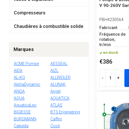
V 90-260V Sa
Compresseurs
PBH4230564
Chaudières à combustible solide
Fabricant
Fréquence de
rotation,
tr/min
Marques
en stock
€386
ACME Pompe
AESSEAL
AIDA
AIZL
AL-KO
ALLWEILER
-
+
AlphaDynamic
ALUNAK
ANGA
Angel
AQUA
AQUATICA
AquaticaLeo
ATLAS
BIGIESSE
BTS Engineering
BURGMANN
Caffini
Calpeda
Cooli