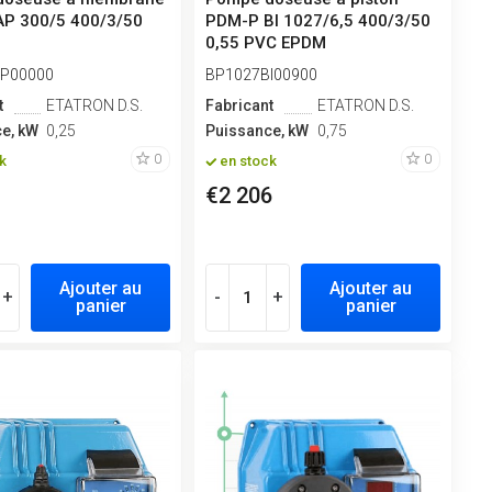
P 300/5 400/3/50
PDM-P BI 1027/6,5 400/3/50
0,55 PVC EPDM
P00000
BP1027BI00900
t
ETATRON D.S.
Fabricant
ETATRON D.S.
e, kW
0,25
Puissance, kW
0,75
0
0
k
en stock
1
€2 206
Ajouter au
Ajouter au
+
-
+
panier
panier