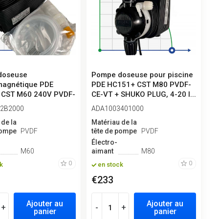
doseuse
Pompe doseuse pour piscine
magnétique PDE
PDE HC151+ CST M80 PVDF-
 CST M60 240V PVDF-
CE-VT + SHUKO PLUG, 4-20 l...
10 l/h,...
2B2000
ADA1003401000
 de la
Matériau de la
pompe
PVDF
tête de pompe
PVDF
Électro-
M60
aimant
M80
0
0
k
en stock
€233
Ajouter au
Ajouter au
+
-
+
panier
panier