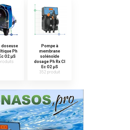
 doseuse
Pompe à
altique Ph
membrane
 Ec O2 µS
solénoïde
produits
dosage Ph Rx Cl
Ec O2 µS
352 produit