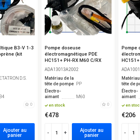
ltique B3-V 1-3
Pompe doseuse
Pompe 
prène (kit
électromagnétique PDE
électro
HC151+ PH-RX M60 C/RX
HC151+
PROBE, 1-10 l/h, 7-...
CE-DT, 1-
ADA13013A2002
ADA1001
ETATRON D.S.
Matériau de la
Matériau
tête de pompe
PP
tête de 
Électro-
Électro-
34
aimant
M60
aimant
0
0
en stock
en stoc
€478
€206
Ajouter au
Ajouter au
-
+
-
panier
panier