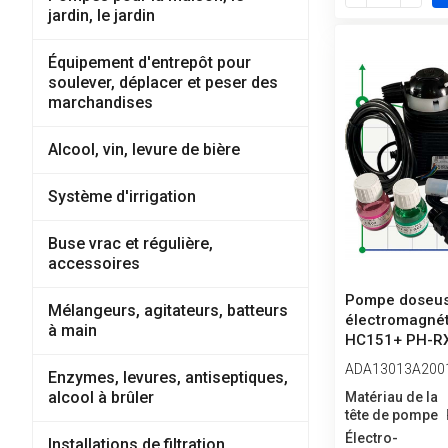
jardin, le jardin
Équipement d'entrepôt pour
soulever, déplacer et peser des
marchandises
Alcool, vin, levure de bière
Système d'irrigation
Buse vrac et régulière,
accessoires
Pompe doseu
Mélangeurs, agitateurs, batteurs
électromagné
à main
HC151+ PH-R
PROBE, 1-10 l/h
ADA13013A200
Enzymes, levures, antiseptiques,
alcool à brûler
Matériau de la
tête de pompe
Électro-
Installations de filtration,