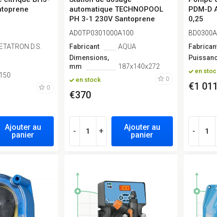
ntoprene
automatique TECHNOPOOL
PDM-D A
PH 3-1 230V Santoprene
0,25
AD0TP0301000A100
BD0300A
ETATRON D.S.
Fabricant
AQUA
Fabrican
Dimensions,
Puissanc
mm
187x140x272
en stoc
150
0
en stock
€1 01
0
€370
Ajouter au
Ajouter au
-
+
-
panier
panier