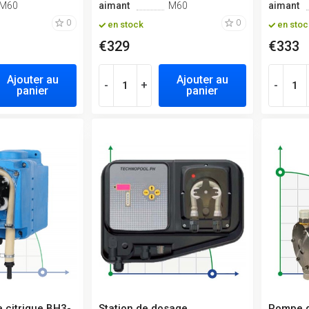
M60
aimant
M60
aimant
0
0
en stock
en stoc
€329
€333
Ajouter au
Ajouter au
-
+
-
panier
panier
 citrique BH3-
Station de dosage
Pompe 