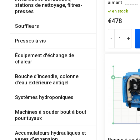
aimant
stations de nettoyage, filtres-
presses
en stock
€478
Souffleurs
-
+
Presses à vis
Équipement d'échange de
chaleur
Bouche d’incendie, colonne
d’eau extérieure antigel
Systèmes hydroponiques
Machines à souder bout à bout
pour tuyaux
Accumulateurs hydrauliques et
vases d'expansion
Pompe à acide