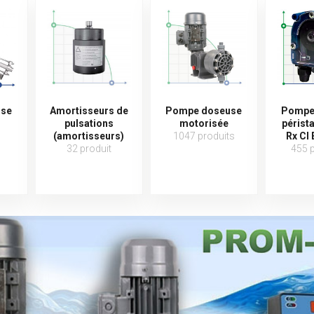
use
Amortisseurs de
Pompe doseuse
Pompe
pulsations
motorisée
périst
(amortisseurs)
1047 produits
Rx Cl
32 produit
455 