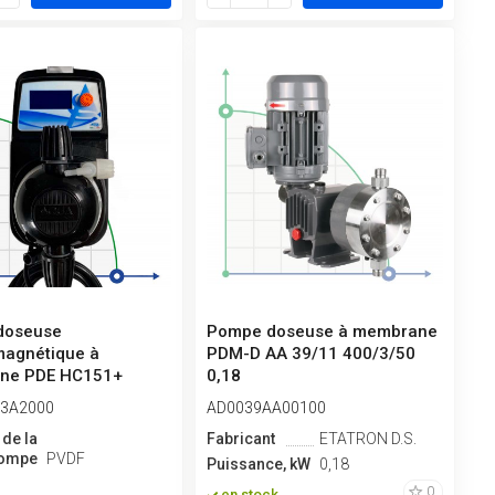
doseuse
Pompe doseuse à membrane
magnétique à
PDM-D AA 39/11 400/3/50
ne PDE HC151+
0,18
NCTION M70 240V ...
3A2000
AD0039AA00100
 de la
Fabricant
ETATRON D.S.
pompe
PVDF
Puissance, kW
0,18
0
en stock