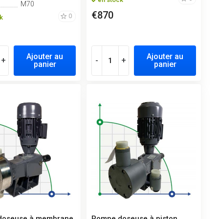
M70
€870
0
k
Ajouter au
Ajouter au
+
-
+
panier
panier
doseuse à membrane
Pompe doseuse à piston