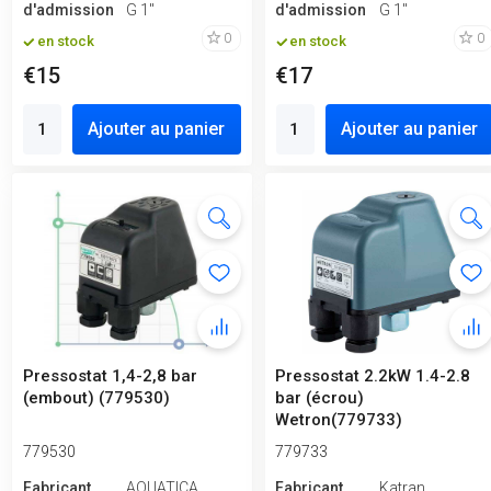
d'admission
G 1"
d'admission
G 1"
0
0
en stock
en stock
€15
€17
Ajouter au panier
Ajouter au panier
Pressostat 1,4-2,8 bar
Pressostat 2.2kW 1.4-2.8
(embout) (779530)
bar (écrou)
Wetron(779733)
779530
779733
Fabricant
AQUATICA
Fabricant
Katran