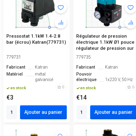
Pressostat 1.1kW 1.4-2.8
Régulateur de pression
bar (écrou) Katran(779731)
électrique 1.1kW Ø1 pouce
régulateur de pression sur
1...
779731
779735
Fabricant
Katran
Fabricant
Katran
Matériel
métal
Pouvoir
galvanisé
électrique
1x220 V, 50 Hz
0
0
en stock
en stock
€3
€14
Ajouter au panier
Ajouter au panier