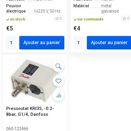
Pouvoir
Matériel
métal
électrique
1x220 V, 50 Hz
galvanisé
0
0
en stock
sur commande
€5
€4
Ajouter au panier
Ajouter au panier
Pressostat KRI35, -0.2-
8bar, G1/4, Danfoss
060-122466