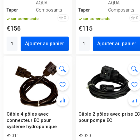
AQUA
AQUA
Taper
Composants
Taper
Composants
0
0
sur commande
sur commande
€156
€115
Ajouter au panier
Ajouter au panier
Câble 4 pôles avec
Câble 2 pôles avec prise E
connecteur EC pour
pour pompe EC
système hydroponique
82011
82020