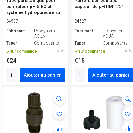
Tube péristaltique pour
Porte-électrode pour
contrôleur pH & EC et
capteur de pH RM-1/2"
système hydroponique sur
ordina...
84507
84627
Fabricant
Prosystem
Fabricant
Prosystem
AQUA
AQUA
Taper
Composants
Taper
Composants
0
0
sur commande
sur commande
€24
€15
Ajouter au panier
Ajouter au panier