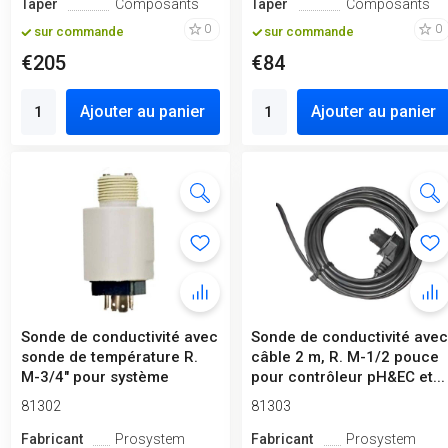
Taper
Composants
Taper
Composants
0
0
sur commande
sur commande
€205
€84
Ajouter au panier
Ajouter au panier
Sonde de conductivité avec
Sonde de conductivité ave
sonde de température R.
câble 2 m, R. M-1/2 pouce
M-3/4" pour système
pour contrôleur pH&EC et...
hydrop...
81302
81303
Fabricant
Prosystem
Fabricant
Prosystem