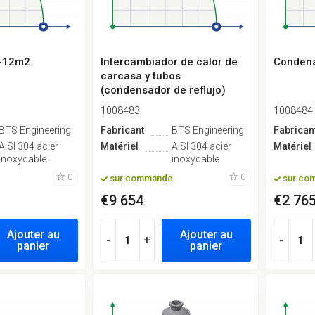
-12m2
Intercambiador de calor de
Condens
carcasa y tubos
(condensador de reflujo)
40m2
1008483
1008484
BTS Engineering
Fabricant
BTS Engineering
Fabrican
AISI 304 acier
Matériel
AISI 304 acier
Matériel
inoxydable
inoxydable
0
0
sur commande
sur co
€9 654
€2 76
Ajouter au
Ajouter au
-
+
-
panier
panier