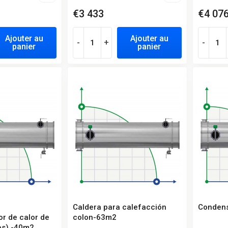
€3 433
€4 07
Ajouter au
Ajouter au
-
+
-
panier
panier
Caldera para calefacción
Conden
or de calor de
colon-63m2
os) -40m2