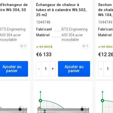
d'échangeur de
Échangeur de chaleur à
Section
ire W6.304, 50
tubes et à calandre W6.502,
de chal
25 m2
W6.104,
1044748
1044749
BTS Engineering
Fabricant
BTS Engineering
Fabrican
AISI 304 acier
Matériel
AISI 304 acier
Matériel
inoxydable
inoxydable
0
0
en stock
en stoc
€6 133
€12 2
Ajouter au
Ajouter au
-
+
-
panier
panier