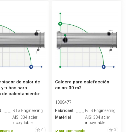
mbiador de calor de
Caldera para calefacción
 y tubos para
colon-30 m2
 de calentamiento-
1008477
t
BTS Engineering
Fabricant
BTS Engineering
AISI 304 acier
Matériel
AISI 304 acier
inoxydable
inoxydable
0
0
mmande
sur commande