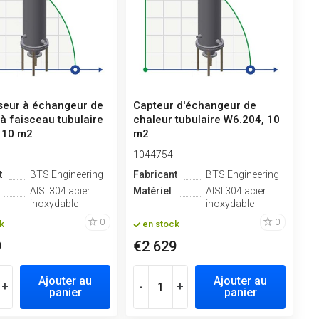
eur à échangeur de
Capteur d'échangeur de
à faisceau tubulaire
chaleur tubulaire W6.204, 10
 10 m2
m2
1044754
t
BTS Engineering
Fabricant
BTS Engineering
AISI 304 acier
Matériel
AISI 304 acier
inoxydable
inoxydable
0
0
k
en stock
9
€2 629
Ajouter au
Ajouter au
+
-
+
panier
panier