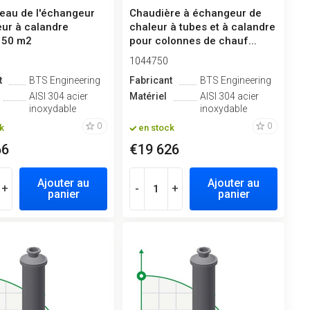
 eau de l'échangeur
Chaudière à échangeur de
eur à calandre
chaleur à tubes et à calandre
 50 m2
pour colonnes de chauf...
1044750
t
BTS Engineering
Fabricant
BTS Engineering
AISI 304 acier
Matériel
AISI 304 acier
inoxydable
inoxydable
0
0
k
en stock
66
€19 626
Ajouter au
Ajouter au
+
-
+
panier
panier