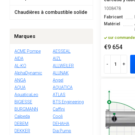
1008478
Chaudières à combustible solide
Fabricant
Matériel
Marques
sur commande
€9 654
ACME Pompe
AESSEAL
AIDA
AIZL
-
+
AL-KO
ALLWEILER
AlphaDynamic
ALUNAK
ANGA
Angel
AQUA
AQUATICA
AquaticaLeo
ATLAS
BIGIESSE
BTS Engineering
BURGMANN
Caffini
Calpeda
Cooli
DEBEM
DEHAHA
DEKKER
Dia Pump