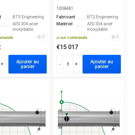
1008481
t
BTS Engineering
Fabricant
BTS Engineering
AISI 304 acier
Matériel
AISI 304 acier
inoxydable
inoxydable
0
0
mmande
sur commande
2
€15 017
Ajouter au
Ajouter au
+
-
+
panier
panier