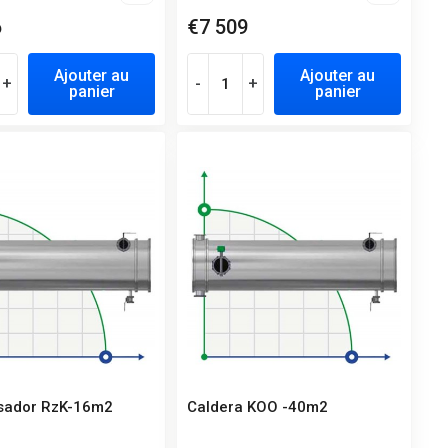
6
€7 509
Ajouter au
Ajouter au
+
-
+
panier
panier
sador RzK-16m2
Caldera KOO -40m2