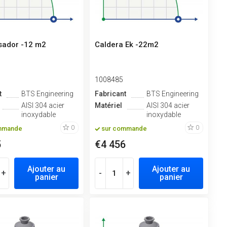
ador -12 m2
Caldera Ek -22m2
1008485
t
BTS Engineering
Fabricant
BTS Engineering
AISI 304 acier
Matériel
AISI 304 acier
inoxydable
inoxydable
0
0
mmande
sur commande
5
€4 456
Ajouter au
Ajouter au
+
-
+
panier
panier