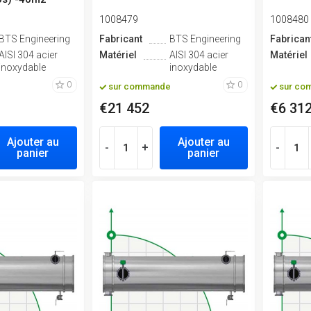
1008479
1008480
BTS Engineering
Fabricant
BTS Engineering
Fabrican
AISI 304 acier
Matériel
AISI 304 acier
Matériel
inoxydable
inoxydable
0
0
sur commande
sur co
€21 452
€6 31
Ajouter au
Ajouter au
-
+
-
panier
panier