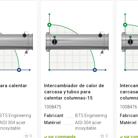
ara calentar
Intercambiador de calor de
Interca
carcasa y tubos para
carcasa
calentar columnas-15
columna
20
1008475
1008476
BTS Engineering
Fabricant
BTS Engineering
Fabrican
AISI 304 acier
Matériel
AISI 304 acier
Matériel
inoxydable
inoxydable
0
0
sur commande
sur co