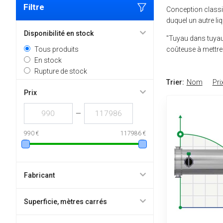
Filtre
Conception classiq
duquel un autre li
Disponibilité en stock
"Tuyau dans tuyau"
Tous produits
coûteuse à mettre 
En stock
Rupture de stock
Trier:
Nom
Pri
Prix
—
990 €
117986 €
Fabricant
Superficie, mètres carrés