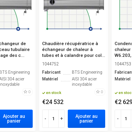
échangeur de
Chaudière récupératrice à
Condens
ceau tubulaire
échangeur de chaleur à
chaleur 
age des c...
tubes et à calandre pour col...
W6.203,
1044752
1044753
BTS Engineering
Fabricant
BTS Engineering
Fabrican
AISI 304 acier
Matériel
AISI 304 acier
Matériel
inoxydable
inoxydable
0
0
en stock
en stoc
€24 532
€2 62
Ajouter au
Ajouter au
-
+
-
panier
panier