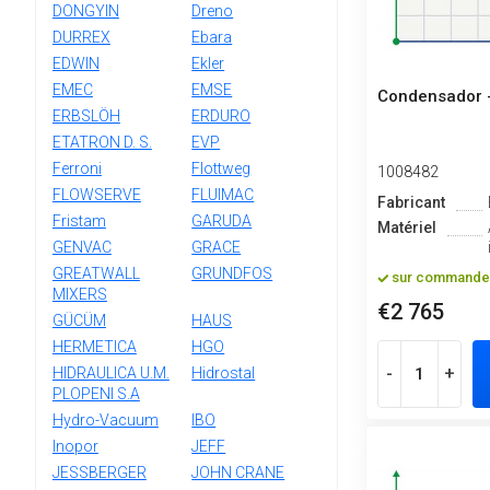
DONGYIN
Dreno
DURREX
Ebara
EDWIN
Ekler
EMEC
EMSE
Condensador 
ERBSLÖH
ERDURO
ETATRON D. S.
EVP
Ferroni
Flottweg
1008482
FLOWSERVE
FLUIMAC
Fabricant
Fristam
GARUDA
Matériel
GENVAC
GRACE
GREATWALL
GRUNDFOS
sur commande
MIXERS
€2 765
GÜCÜM
HAUS
HERMETICA
HGO
-
+
HIDRAULICA U.M.
Hidrostal
PLOPENI S.A
Hydro-Vacuum
IBO
Inopor
JEFF
JESSBERGER
JOHN CRANE