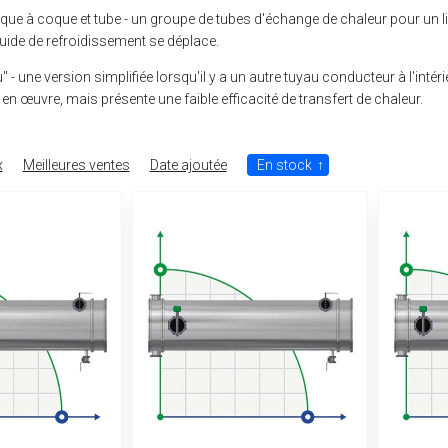
ue à coque et tube - un groupe de tubes d'échange de chaleur pour un liqui
quide de refroidissement se déplace.
 - une version simplifiée lorsqu'il y a un autre tuyau conducteur à l'inté
en œuvre, mais présente une faible efficacité de transfert de chaleur.
x
Meilleures ventes
Date ajoutée
En stock
↑