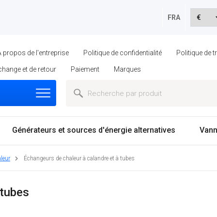
FRA
À propos de l'entreprise
Politique de confidentialité
Politique de 
échange et de retour
Paiement
Marques
Générateurs et sources d'énergie alternatives
Vann
leur
Échangeurs de chaleur à calandre et à tubes
 tubes