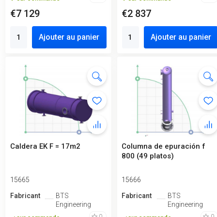
€7 129
€2 837
Ajouter au panier
Ajouter au panier
Caldera EK F = 17m2
Columna de epuración f
800 (49 platos)
15665
15666
Fabricant
BTS
Fabricant
BTS
Engineering
Engineering
0
0