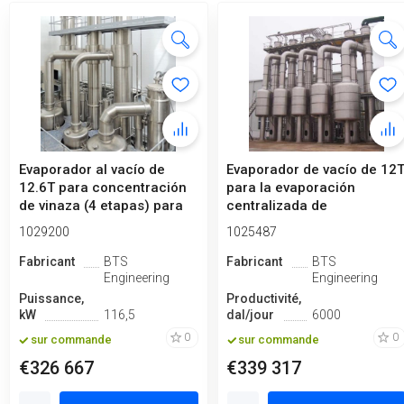
Evaporador al vacío de
Evaporador de vacío de 12
12.6T para concentración
para la evaporación
de vinaza (4 etapas) para
centralizada de
una...
sedimentos de ...
1029200
1025487
Fabricant
BTS
Fabricant
BTS
Engineering
Engineering
Puissance,
Productivité,
kW
116,5
dal/jour
6000
0
0
sur commande
sur commande
€326 667
€339 317