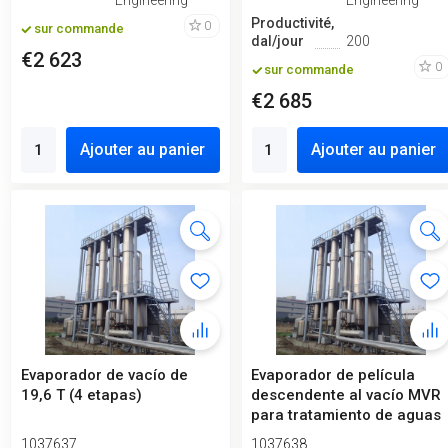
Engineering
Engineering
Productivité,
0
sur commande
dal/jour
200
€2 623
0
sur commande
€2 685
Ajouter au panier
Ajouter au panier
Evaporador de vacío de
Evaporador de película
19,6 T (4 etapas)
descendente al vacío MVR
para tratamiento de aguas
res...
1037637
1037638