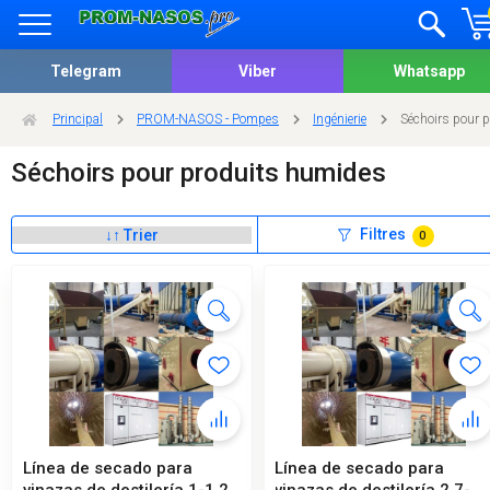
Telegram
Viber
Whatsapp
Principal
PROM-NASOS - Pompes
Ingénierie
Séchoirs pour 
Séchoirs pour produits humides
Filtres
0
Línea de secado para
Línea de secado para