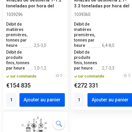
vinazas de destilería 1-1.2
vinazas de destilería 2.7-
toneladas por hora del
3.3 toneladas por hora del
produ...
pro...
1039296
1039360
Débit de
Débit de
matières
matières
premières,
premières,
tonnes par
tonnes par
heure
2,5-3,0
heure
6,4-8,0
Débit de
Débit de
produits
produits
finis, tonnes
finis, tonnes
par heure
1,0-1,2
par heure
2,7-3,3
0
0
sur commande
sur commande
€154 835
€272 331
Ajouter au panier
Ajouter au panier