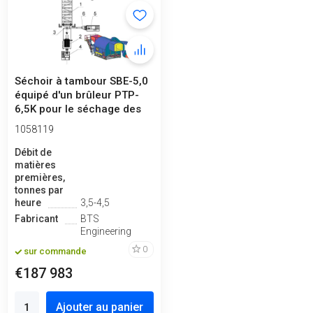
Séchoir à tambour SBE-5,0
équipé d'un brûleur PTP-
6,5K pour le séchage des
dé...
1058119
Débit de
matières
premières,
tonnes par
heure
3,5-4,5
Fabricant
BTS
Engineering
0
sur commande
€187 983
Ajouter au panier