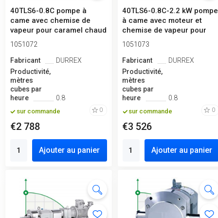
40TLS6-0.8C pompe à
40TLS6-0.8C-2.2 kW pomp
came avec chemise de
à came avec moteur et
vapeur pour caramel chaud
chemise de vapeur pour
caramel...
1051072
1051073
Fabricant
DURREX
Fabricant
DURREX
Productivité,
Productivité,
mètres
mètres
cubes par
cubes par
heure
0.8
heure
0.8
0
0
sur commande
sur commande
€2 788
€3 526
Ajouter au panier
Ajouter au panier