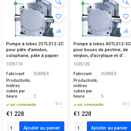
Pompe à lobes 25TLS12-2C
Pompe à lobes 40TLS12-5
pour pâte d'amidon,
pour boues de pectine, de
colophane, pâte à papier
vinylon, d'acrylique et d'...
1035119
1035120
Fabricant
DURREX
Fabricant
DURREX
Productivité,
Productivité,
mètres
mètres
cubes par
cubes par
heure
2
heure
5
0
0
sur commande
sur commande
€1 228
€1 228
Ajouter au panier
Ajouter au panier