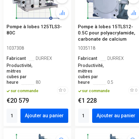
Pompe à lobes 125TLS3-
Pompe à lobes 15TLS12-
80C
0.5C pour polyacrylamide,
carbonate de calcium
1037308
1035118
Fabricant
DURREX
Fabricant
DURREX
Productivité,
Productivité,
mètres
mètres
cubes par
cubes par
heure
80
heure
0.5
0
0
sur commande
sur commande
€20 579
€1 228
Ajouter au panier
Ajouter au panier