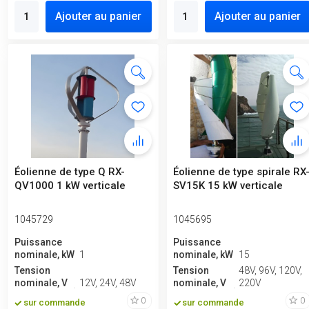
Ajouter au panier
Ajouter au panier
Éolienne de type Q RX-
Éolienne de type spirale RX
QV1000 1 kW verticale
SV15K 15 kW verticale
1045729
1045695
Puissance
Puissance
nominale, kW
1
nominale, kW
15
Tension
Tension
48V, 96V, 120V,
nominale, V
12V, 24V, 48V
nominale, V
220V
0
0
sur commande
sur commande