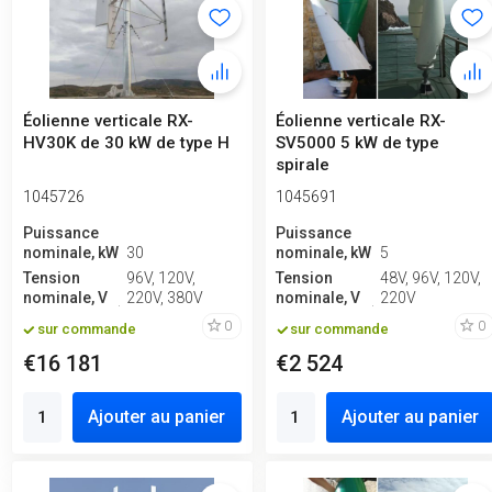
Éolienne verticale RX-
Éolienne verticale RX-
HV30K de 30 kW de type H
SV5000 5 kW de type
spirale
1045726
1045691
Puissance
Puissance
nominale, kW
30
nominale, kW
5
Tension
96V, 120V,
Tension
48V, 96V, 120V,
nominale, V
220V, 380V
nominale, V
220V
0
0
sur commande
sur commande
€16 181
€2 524
Ajouter au panier
Ajouter au panier