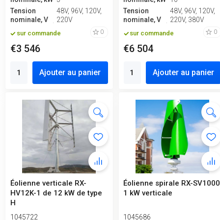
Tension
48V, 96V, 120V,
Tension
48V, 96V, 120V,
nominale, V
220V
nominale, V
220V, 380V
0
0
sur commande
sur commande
€3 546
€6 504
Ajouter au panier
Ajouter au panier
Éolienne verticale RX-
Éolienne spirale RX-SV100
HV12K-1 de 12 kW de type
1 kW verticale
H
1045722
1045686