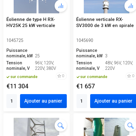
Éolienne de type H RX-
Éolienne verticale RX-
HV25K 25 kW verticale
SV3000 de 3 kW en spirale
1045725
1045690
Puissance
Puissance
nominale, kW
25
nominale, kW
3
Tension
96V, 120V,
Tension
48V, 96V, 120V,
nominale, V
220V, 380V
nominale, V
220V
0
0
sur commande
sur commande
€11 304
€1 657
Ajouter au panier
Ajouter au panier