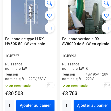
Éolienne de type H RX-
Éolienne verticale RX-
HV50K 50 kW verticale
SV8000 de 8 kW en spirale
1045727
1045693
Puissance
Puissance
nominale, kW
50
nominale, kW
8
Tension
Tension
48V, 96V, 120V,
nominale, V
220V, 380V
nominale, V
220V
0
0
sur commande
sur commande
€30 503
€3 763
Ajouter au panier
Ajouter au panier