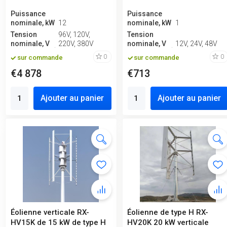
Puissance
Puissance
nominale, kW
12
nominale, kW
1
Tension
96V, 120V,
Tension
nominale, V
220V, 380V
nominale, V
12V, 24V, 48V
0
0
sur commande
sur commande
€4 878
€713
Ajouter au panier
Ajouter au panier
Éolienne verticale RX-
Éolienne de type H RX-
HV15K de 15 kW de type H
HV20K 20 kW verticale