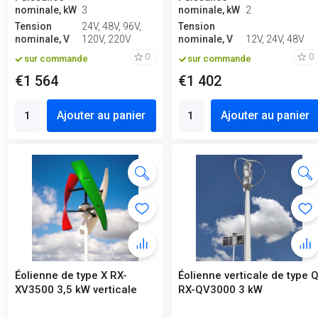
nominale, kW
3
nominale, kW
2
Tension
24V, 48V, 96V,
Tension
nominale, V
120V, 220V
nominale, V
12V, 24V, 48V
0
0
sur commande
sur commande
€1 564
€1 402
Ajouter au panier
Ajouter au panier
Éolienne de type X RX-
Éolienne verticale de type 
XV3500 3,5 kW verticale
RX-QV3000 3 kW