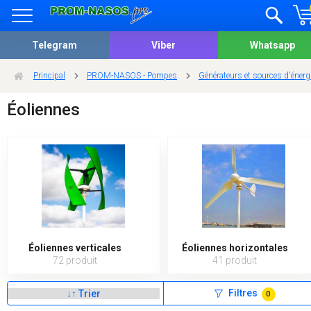
Telegram
Viber
Whatsapp
Principal
PROM-NASOS - Pompes
Générateurs et sources d'énergi
Éoliennes
Éoliennes verticales
Éoliennes horizontales
72 produit
41 produit
Filtres
0