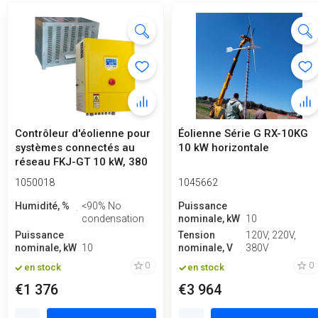
Contrôleur d'éolienne pour
Éolienne Série G RX-10KG
systèmes connectés au
10 kW horizontale
réseau FKJ-GT 10 kW, 380
V a...
1050018
1045662
Humidité, %
<90% No
Puissance
condensation
nominale, kW
10
Puissance
Tension
120V, 220V,
nominale, kW
10
nominale, V
380V
0
0
en stock
en stock
€1 376
€3 964