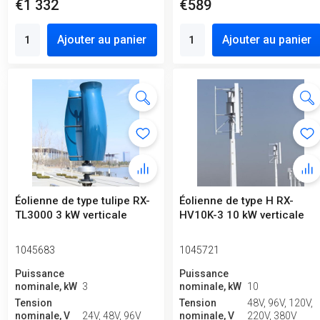
€1 332
€589
Ajouter au panier
Ajouter au panier
Éolienne de type tulipe RX-
Éolienne de type H RX-
TL3000 3 kW verticale
HV10K-3 10 kW verticale
1045683
1045721
Puissance
Puissance
nominale, kW
3
nominale, kW
10
Tension
Tension
48V, 96V, 120V,
nominale, V
24V, 48V, 96V
nominale, V
220V, 380V