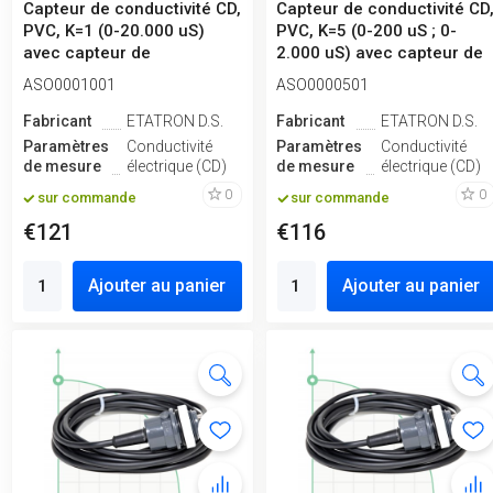
Capteur de conductivité CD,
Capteur de conductivité CD
PVC, K=1 (0-20.000 uS)
PVC, K=5 (0-200 uS ; 0-
avec capteur de
2.000 uS) avec capteur de
température
...
ASO0001001
ASO0000501
Fabricant
ETATRON D.S.
Fabricant
ETATRON D.S.
Paramètres
Conductivité
Paramètres
Conductivité
de mesure
électrique (CD)
de mesure
électrique (CD)
0
0
sur commande
sur commande
€121
€116
Ajouter au panier
Ajouter au panier