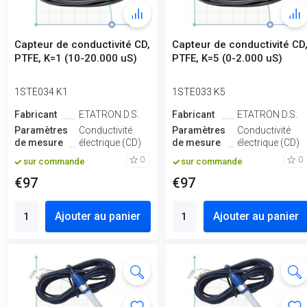
Capteur de conductivité CD,
Capteur de conductivité CD
PTFE, K=1 (10-20.000 uS)
PTFE, K=5 (0-2.000 uS)
1STE034 K1
1STE033 K5
Fabricant
ETATRON D.S.
Fabricant
ETATRON D.S.
Paramètres
Conductivité
Paramètres
Conductivité
de mesure
électrique (CD)
de mesure
électrique (CD)
0
0
sur commande
sur commande
€97
€97
Ajouter au panier
Ajouter au panier