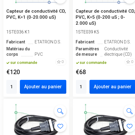
Capteur de conductivité CD,
Capteur de conductivité CD
PVC, K=1 (0-20.000 uS)
PVC, K=5 (0-200 uS ; 0-
2.000 uS)
1STE036 K1
1STE039 K5
Fabricant
ETATRON D.S.
Fabricant
ETATRON D.S.
Matériau du
Paramètres
Conductivité
corps
PVC
de mesure
électrique (CD)
0
0
sur commande
sur commande
€120
€68
Ajouter au panier
Ajouter au panier