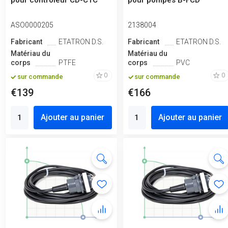
pour contrôleur CD-CTC
pour pompes B-FCD
ASO0000205
2138004
Fabricant
ETATRON D.S.
Fabricant
ETATRON D.S.
Matériau du
Matériau du
corps
PTFE
corps
PVC
0
0
sur commande
sur commande
€139
€166
Ajouter au panier
Ajouter au panier