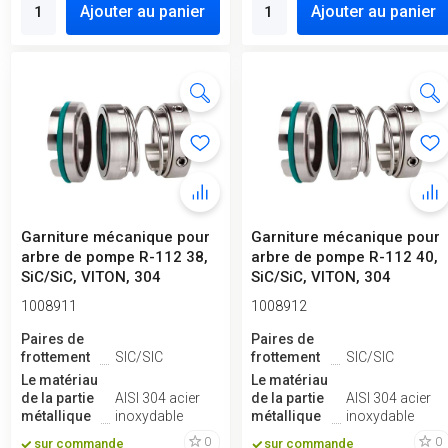
Ajouter au panier
Ajouter au panier
Garniture mécanique pour
Garniture mécanique pour
arbre de pompe R-112 38,
arbre de pompe R-112 40,
SiC/SiC, VITON, 304
SiC/SiC, VITON, 304
1008911
1008912
Paires de
Paires de
frottement
SIC/SIC
frottement
SIC/SIC
Le matériau
Le matériau
de la partie
AISI 304 acier
de la partie
AISI 304 acier
métallique
inoxydable
métallique
inoxydable
0
0
sur commande
sur commande