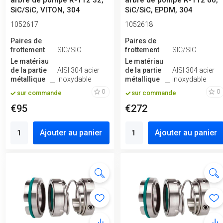
arbre de pompe R-112 32,
arbre de pompe R-112 60,
SiC/SiC, VITON, 304
SiC/SiC, EPDM, 304
1052617
1052618
Paires de
Paires de
frottement
SIC/SIC
frottement
SIC/SIC
Le matériau
Le matériau
de la partie
AISI 304 acier
de la partie
AISI 304 acier
métallique
inoxydable
métallique
inoxydable
0
0
sur commande
sur commande
€95
€272
Ajouter au panier
Ajouter au panier