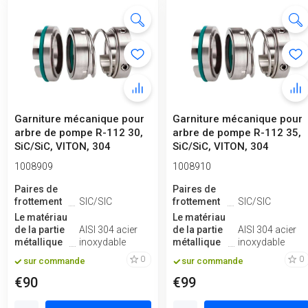
Garniture mécanique pour
Garniture mécanique pour
arbre de pompe R-112 30,
arbre de pompe R-112 35,
SiC/SiC, VITON, 304
SiC/SiC, VITON, 304
1008909
1008910
Paires de
Paires de
frottement
SIC/SIC
frottement
SIC/SIC
Le matériau
Le matériau
de la partie
AISI 304 acier
de la partie
AISI 304 acier
métallique
inoxydable
métallique
inoxydable
0
0
sur commande
sur commande
€90
€99