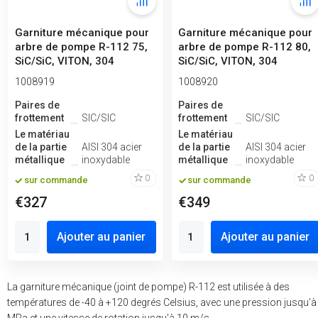
Garniture mécanique pour
Garniture mécanique pour
arbre de pompe R-112 75,
arbre de pompe R-112 80,
SiC/SiC, VITON, 304
SiC/SiC, VITON, 304
1008919
1008920
Paires de
Paires de
frottement
SIC/SIC
frottement
SIC/SIC
Le matériau
Le matériau
de la partie
AISI 304 acier
de la partie
AISI 304 acier
métallique
inoxydable
métallique
inoxydable
0
0
sur commande
sur commande
€327
€349
Ajouter au panier
Ajouter au panier
La garniture mécanique (joint de pompe) R-112 est utilisée à des
températures de -40 à +120 degrés Celsius, avec une pression jusqu'à
MPa et une vitesse de rotation jusqu'à 10 m/s.