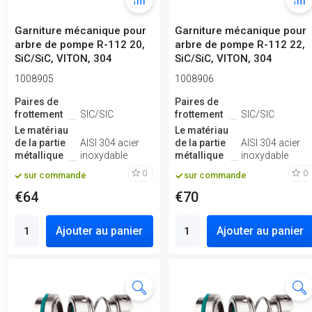
Garniture mécanique pour
Garniture mécanique pour
arbre de pompe R-112 20,
arbre de pompe R-112 22,
SiC/SiC, VITON, 304
SiC/SiC, VITON, 304
1008905
1008906
Paires de
Paires de
frottement
SIC/SIC
frottement
SIC/SIC
Le matériau
Le matériau
de la partie
AISI 304 acier
de la partie
AISI 304 acier
métallique
inoxydable
métallique
inoxydable
0
0
sur commande
sur commande
€64
€70
Ajouter au panier
Ajouter au panier