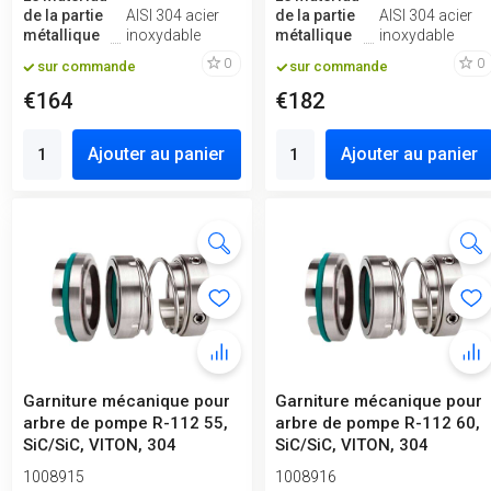
de la partie
AISI 304 acier
de la partie
AISI 304 acier
métallique
inoxydable
métallique
inoxydable
0
0
sur commande
sur commande
€164
€182
Ajouter au panier
Ajouter au panier
Garniture mécanique pour
Garniture mécanique pour
arbre de pompe R-112 55,
arbre de pompe R-112 60,
SiC/SiC, VITON, 304
SiC/SiC, VITON, 304
1008915
1008916