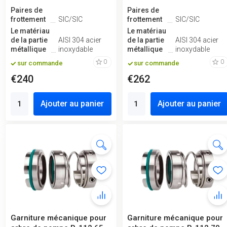
Paires de
Paires de
frottement
SIC/SIC
frottement
SIC/SIC
Le matériau
Le matériau
de la partie
AISI 304 acier
de la partie
AISI 304 acier
métallique
inoxydable
métallique
inoxydable
0
0
sur commande
sur commande
€240
€262
Ajouter au panier
Ajouter au panier
Garniture mécanique pour
Garniture mécanique pour