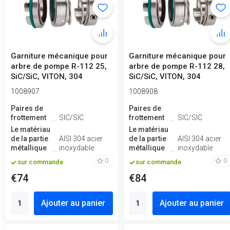
Garniture mécanique pour
Garniture mécanique pour
arbre de pompe R-112 25,
arbre de pompe R-112 28,
SiC/SiC, VITON, 304
SiC/SiC, VITON, 304
1008907
1008908
Paires de
Paires de
frottement
SIC/SIC
frottement
SIC/SIC
Le matériau
Le matériau
de la partie
AISI 304 acier
de la partie
AISI 304 acier
métallique
inoxydable
métallique
inoxydable
0
0
sur commande
sur commande
€74
€84
Ajouter au panier
Ajouter au panier