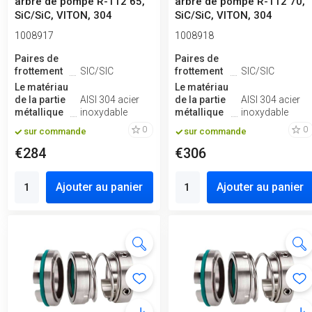
arbre de pompe R-112 65,
arbre de pompe R-112 70,
SiC/SiC, VITON, 304
SiC/SiC, VITON, 304
1008917
1008918
Paires de
Paires de
frottement
SIC/SIC
frottement
SIC/SIC
Le matériau
Le matériau
de la partie
AISI 304 acier
de la partie
AISI 304 acier
métallique
inoxydable
métallique
inoxydable
0
0
sur commande
sur commande
€284
€306
Ajouter au panier
Ajouter au panier