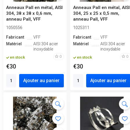
Anneaux Pall en métal, AISI
Anneaux Pall en métal, AISI
304, 38 x 38 x 0,6 mm,
304, 25 x 25 x 0,5 mm,
anneau Pall, VFF
anneau Pall, VFF
1050556
1025311
Fabricant
VFF
Fabricant
VFF
Matériel
AISI 304 acier
Matériel
AISI 304 acier
inoxydable
inoxydable
0
0
en stock
en stock
€30
€30
Ajouter au panier
Ajouter au panier