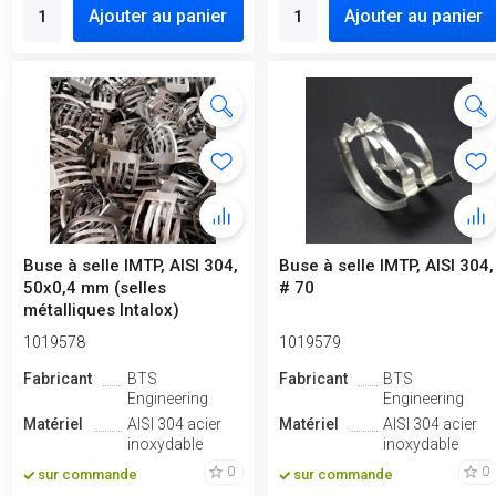
Ajouter au panier
Ajouter au panier
Buse à selle IMTP, AISI 304,
Buse à selle IMTP, AISI 304,
50x0,4 mm (selles
# 70
métalliques Intalox)
1019578
1019579
Fabricant
BTS
Fabricant
BTS
Engineering
Engineering
Matériel
AISI 304 acier
Matériel
AISI 304 acier
inoxydable
inoxydable
0
0
sur commande
sur commande