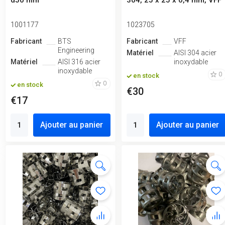
d50 mm
304, 25 x 25 x 0,4 mm, VFF
1001177
1023705
Fabricant
BTS
Fabricant
VFF
Engineering
Matériel
AISI 304 acier
Matériel
AISI 316 acier
inoxydable
inoxydable
0
en stock
0
en stock
€30
€17
Ajouter au panier
Ajouter au panier