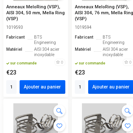
Anneaux MeloRing (VSP),
Anneaux MeloRing (VSP),
AISI 304, 50 mm, Mella Ring
AISI 304, 76 mm, Mella Rin
(VSP)
(VSP)
1019593
1019594
Fabricant
BTS
Fabricant
BTS
Engineering
Engineering
Matériel
AISI 304 acier
Matériel
AISI 304 acier
inoxydable
inoxydable
0
0
sur commande
sur commande
€23
€23
Ajouter au panier
Ajouter au panier