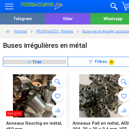
Telegram
Viber
Whatsapp
Principal
PROM-NASOS - Pompes
Buse vrac et régulière, accesso
Buses irrégulières en métal
Filtres
0
Bas prix!
Anneaux Raschig en métal,
Anneaux Pall en métal, AISI