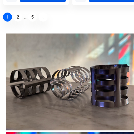
1
2
...
5
→