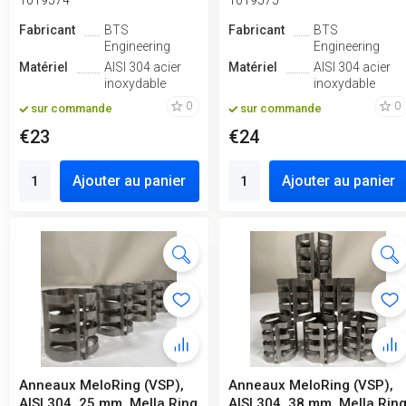
Fabricant
BTS
Fabricant
BTS
Engineering
Engineering
Matériel
AISI 304 acier
Matériel
AISI 304 acier
inoxydable
inoxydable
0
0
sur commande
sur commande
€23
€24
Ajouter au panier
Ajouter au panier
Anneaux MeloRing (VSP),
Anneaux MeloRing (VSP),
AISI 304, 25 mm, Mella Ring
AISI 304, 38 mm, Mella Rin