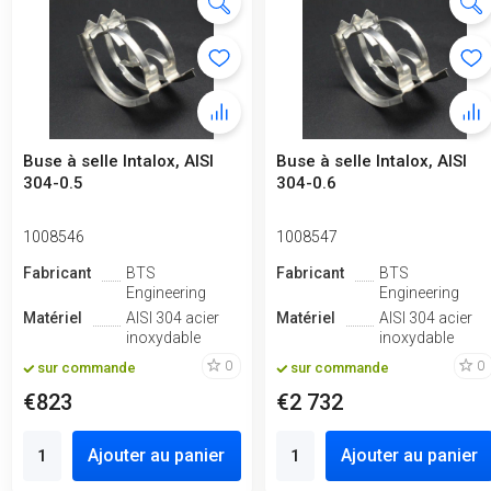
Buse à selle Intalox, AISI
Buse à selle Intalox, AISI
304-0.5
304-0.6
1008546
1008547
Fabricant
BTS
Fabricant
BTS
Engineering
Engineering
Matériel
AISI 304 acier
Matériel
AISI 304 acier
inoxydable
inoxydable
0
0
sur commande
sur commande
€823
€2 732
Ajouter au panier
Ajouter au panier