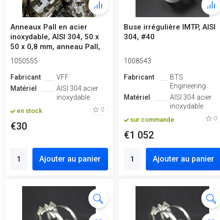
Anneaux Pall en acier
Buse irrégulière IMTP, AISI
inoxydable, AISI 304, 50 x
304, #40
50 x 0,8 mm, anneau Pall,
VFF
1050555
1008543
Fabricant
VFF
Fabricant
BTS
Engineering
Matériel
AISI 304 acier
inoxydable
Matériel
AISI 304 acier
inoxydable
0
en stock
0
sur commande
€30
€1 052
Ajouter au panier
Ajouter au panier