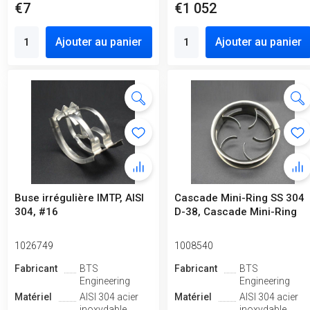
€7
€1 052
Ajouter au panier
Ajouter au panier
Buse irrégulière IMTP, AISI
Cascade Mini-Ring SS 304
304, #16
D-38, Cascade Mini-Ring
1026749
1008540
Fabricant
BTS
Fabricant
BTS
Engineering
Engineering
Matériel
AISI 304 acier
Matériel
AISI 304 acier
inoxydable
inoxydable