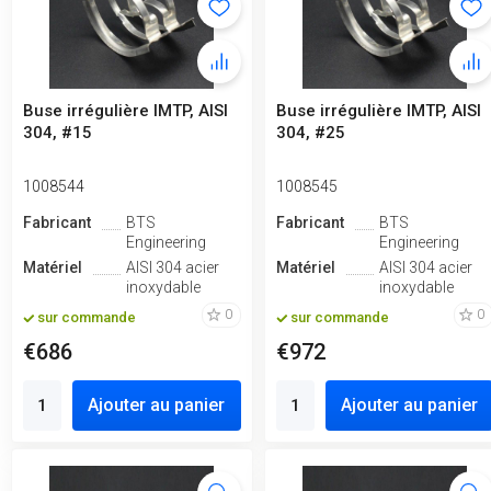
Buse irrégulière IMTP, AISI
Buse irrégulière IMTP, AISI
304, #15
304, #25
1008544
1008545
Fabricant
BTS
Fabricant
BTS
Engineering
Engineering
Matériel
AISI 304 acier
Matériel
AISI 304 acier
inoxydable
inoxydable
0
0
sur commande
sur commande
€686
€972
Ajouter au panier
Ajouter au panier