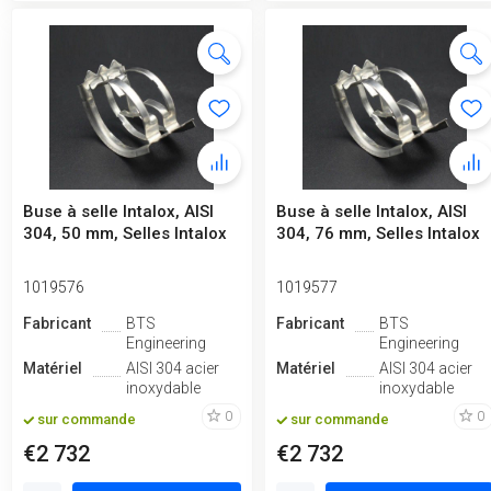
Buse à selle Intalox, AISI
Buse à selle Intalox, AISI
304, 50 mm, Selles Intalox
304, 76 mm, Selles Intalox
1019576
1019577
Fabricant
BTS
Fabricant
BTS
Engineering
Engineering
Matériel
AISI 304 acier
Matériel
AISI 304 acier
inoxydable
inoxydable
0
0
sur commande
sur commande
€2 732
€2 732