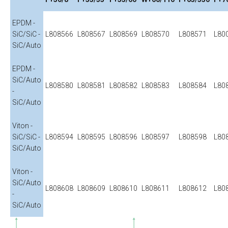
EPDM -
SiC/SiC -
L808566
L808567
L808569
L808570
L808571
L80
SiC/Auto
EPDM -
SiC/Auto
L808580
L808581
L808582
L808583
L808584
L80
-
SiC/Auto
Viton -
SiC/SiC -
L808594
L808595
L808596
L808597
L808598
L80
SiC/Auto
Viton -
SiC/Auto
L808608
L808609
L808610
L808611
L808612
L80
-
SiC/Auto