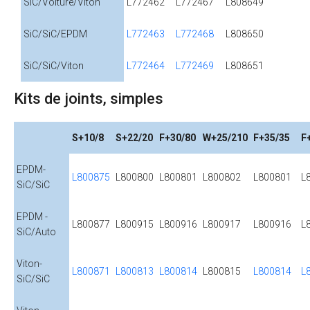
SiC/Voiture/Viton
L772462
L772467
L808649
SiC/SiC/EPDM
L772463
L772468
L808650
SiC/SiC/Viton
L772464
L772469
L808651
Kits de joints, simples
S+10/8
S+22/20
F+30/80
W+25/210
F+35/35
F
EPDM-
L800875
L800800
L800801
L800802
L800801
L
SiC/SiC
EPDM -
L800877
L800915
L800916
L800917
L800916
L
SiC/Auto
Viton-
L800871
L800813
L800814
L800815
L800814
L
SiC/SiC