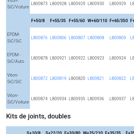
Viton-
L800873
L800928
L800929
L800930
L800929
L
SiC/Voiture
F+50/8
F+55/35
F+55/60
W+60/110
F+65/350
F
EPDM-
L800876
L800806
L800807
L800808
L800809
L
SiC/SiC
EPDM -
L800878
L800921
L800922
L800923
L800924
L
SiC/Auto
Viton-
L800872
L800819
L800820
L800821
L800822
L
SiC/SiC
Viton-
L800874
L800934
L800935
L800936
L800937
L
SiC/Voiture
Kits de joints, doubles
S+10/8
S+22/20
F+30/80
W+25/210
F+35/35
F+3