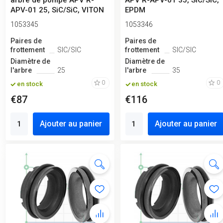
arbre de pompe APV R-
APV R-APV-01 35, SIC/SIC,
APV-01 25, SiC/SiC, VITON
EPDM
1053345
1053346
Paires de
Paires de
frottement
SIC/SIC
frottement
SIC/SIC
Diamètre de
Diamètre de
l'arbre
25
l'arbre
35
0
0
en stock
en stock
€87
€116
Ajouter au panier
Ajouter au panier