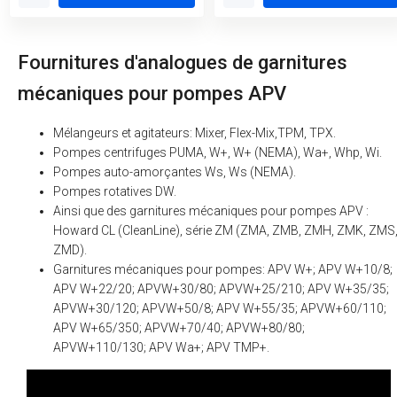
Fournitures d'analogues de garnitures
mécaniques pour pompes APV
Mélangeurs et agitateurs: Mixer, Flex-Mix,TPM, TPX.
Pompes centrifuges PUMA, W+, W+ (NEMA), Wa+, Whp, Wi.
Pompes auto-amorçantes Ws, Ws (NEMA).
Pompes rotatives DW.
Ainsi que des garnitures mécaniques pour pompes APV :
Howard CL (CleanLine), série ZM (ZMA, ZMB, ZMH, ZMK, ZMS
ZMD).
Garnitures mécaniques pour pompes: APV W+; APV W+10/8;
APV W+22/20; APVW+30/80; APVW+25/210; APV W+35/35;
APVW+30/120; APVW+50/8; APV W+55/35; APVW+60/110;
APV W+65/350; APVW+70/40; APVW+80/80;
APVW+110/130; APV Wa+; APV TMP+.