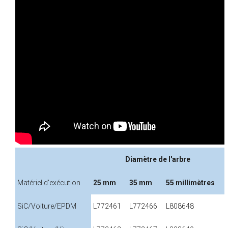
Diamètre de l'arbre
Matériel d'exécution
25 mm
35 mm
55 millimètres
SiC/Voiture/EPDM
L772461
L772466
L808648