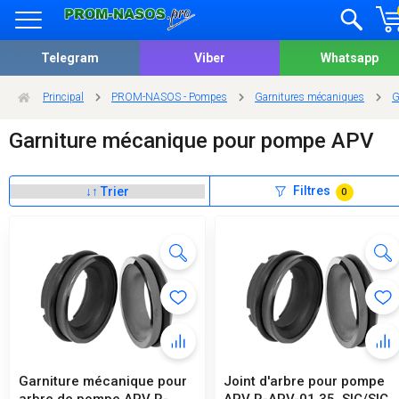
Telegram
Viber
Whatsapp
Principal
PROM-NASOS - Pompes
Garnitures mécaniques
G
Garniture mécanique pour pompe APV
Filtres
0
Garniture mécanique pour
Joint d'arbre pour pompe