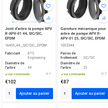
Joint d'arbre la pompe APV
Garniture mécanique pour
R-APV-01 44, SIC/SIC,
arbre de pompe APV R-
EPDM
APV-01 25, SIC/SIC, EPDM
type A...
16455_44__SIC/SIC__EPDM
1053344
Fabricant
BTS
Paires de
Engineering
frottement
SIC/SIC
Diamètre de
Diamètre de
l'arbre
44
l'arbre
25
0
0
sur commande
sur commande
€102
€87
Ajouter au panier
Ajouter au panier