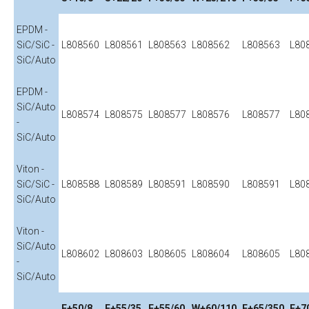
EPDM -
SiC/SiC -
L808560
L808561
L808563
L808562
L808563
L80
SiC/Auto
EPDM -
SiC/Auto
L808574
L808575
L808577
L808576
L808577
L80
-
SiC/Auto
Viton -
SiC/SiC -
L808588
L808589
L808591
L808590
L808591
L80
SiC/Auto
Viton -
SiC/Auto
L808602
L808603
L808605
L808604
L808605
L80
-
SiC/Auto
F+50/8
F+55/35
F+55/60
W+60/110
F+65/350
F+7